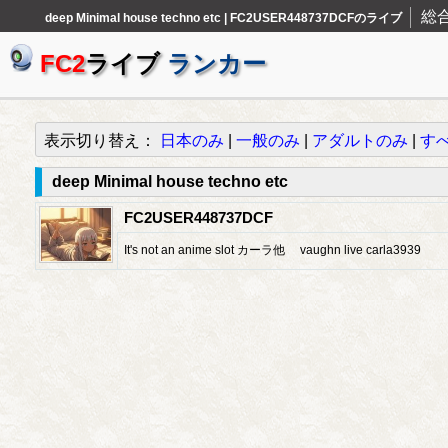
総
deep Minimal house techno etc | FC2USER448737DCFのライブ
FC2
ライブ
ランカー
表示切り替え：
日本のみ
|
一般のみ
|
アダルトのみ
|
す
deep Minimal house techno etc
FC2USER448737DCF
It's not an anime slot カーラ他 vaughn live carla3939