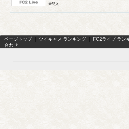
未記入
ページトップ
｜
ツイキャス ランキング
｜
FC2ライブ ラン
合わせ