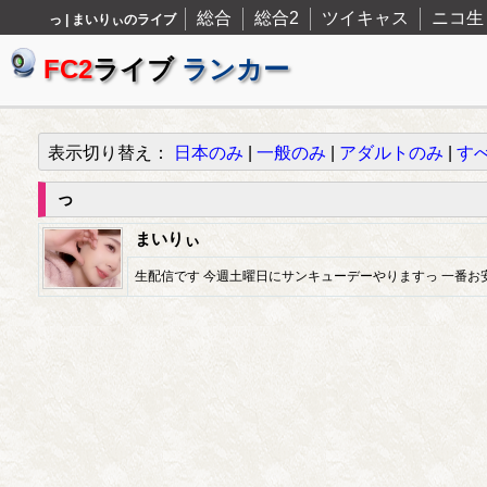
総合
総合2
ツイキャス
ニコ生
っ | まいりぃのライブ
FC2
ライブ
ランカー
表示切り替え：
日本のみ
|
一般のみ
|
アダルトのみ
|
す
っ
まいりぃ
生配信です 今週土曜日にサンキューデーやりますっ 一番お