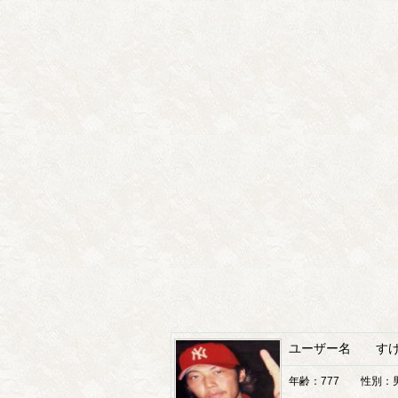
ユーザー名 す
年齢：777 性別：