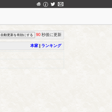
90
秒後に更新
本家
|
ランキング