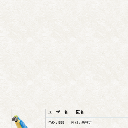
ユーザー名 匿名
年齢：999 性別：未設定