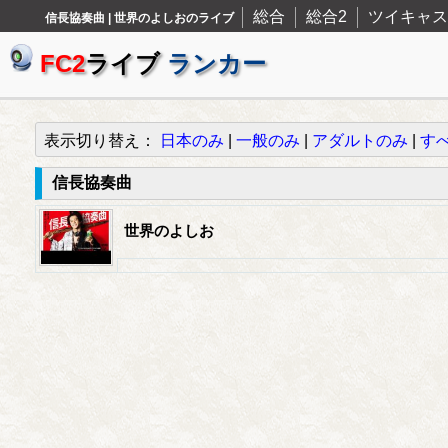
総合
総合2
ツイキャス
信長協奏曲 | 世界のよしおのライブ
FC2
ライブ
ランカー
表示切り替え：
日本のみ
|
一般のみ
|
アダルトのみ
|
す
信長協奏曲
世界のよしお