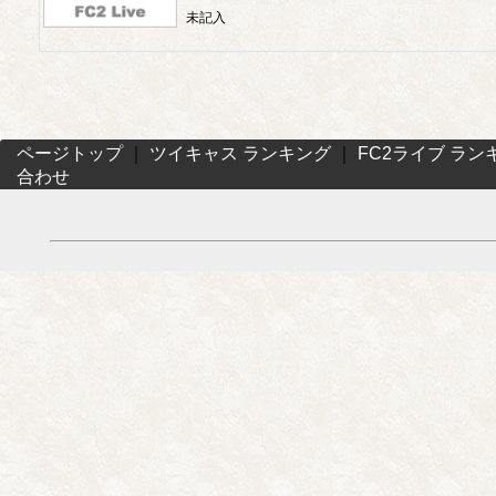
未記入
ページトップ
｜
ツイキャス ランキング
｜
FC2ライブ ラン
合わせ