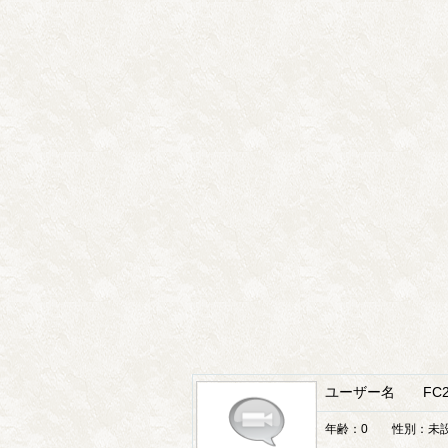
ユーザー名 FC2US
年齢：0 性別：未