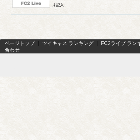
未記入
ページトップ
｜
ツイキャス ランキング
｜
FC2ライブ ラン
合わせ