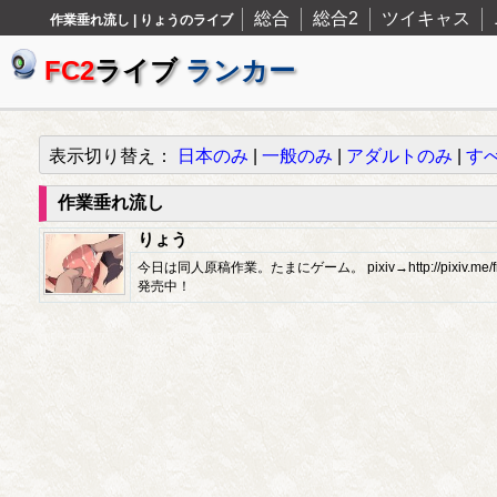
総合
総合2
ツイキャス
作業垂れ流し | りょうのライブ
FC2
ライブ
ランカー
表示切り替え：
日本のみ
|
一般のみ
|
アダルトのみ
|
す
作業垂れ流し
りょう
今日は同人原稿作業。たまにゲーム。 pixiv→http://pixiv.me/f
発売中！