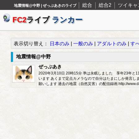
総合
総合2
ツイキャ
地震情報@中野 | ぜっぷあきのライブ
FC2
ライブ
ランカー
表示切り替え：
日本のみ
|
一般のみ
|
アダルトのみ
|
す
地震情報@中野
ぜっぷあき
2020年3月10日 20時15分 準は永眠しました 享年2
います あくまで定点カメラなので自分はたまにしか発言しま
願いします 過去の地震（自然災害）の配信録画 http://www.dailym