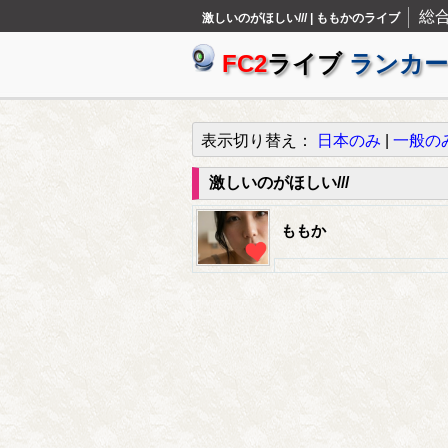
総
激しいのがほしい/// | ももかのライブ
FC2
ライブ
ランカー
表示切り替え：
日本のみ
|
一般の
激しいのがほしい///
ももか