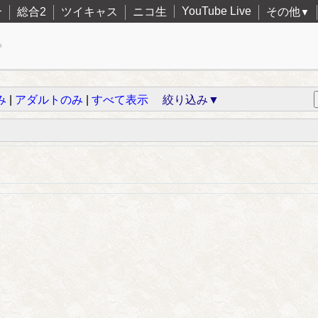
YouTube Live
合
総合2
ツイキャス
ニコ生
その他
▼
み
|
アダルトのみ
|
すべて表示
絞り込み▼