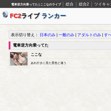
総合
総合2
ツイキャ
電車逆方向乗ってた | ここなのライブ
FC2
ライブ
ランカー
表示切り替え：
日本のみ
|
一般のみ
|
アダルトのみ
|
す
電車逆方向乗ってた
ここな
あれ行きに見た景色と違う