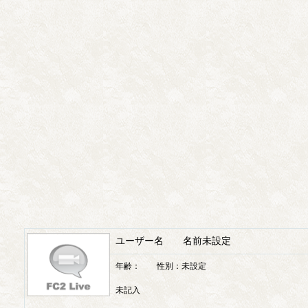
ユーザー名 名前未設定
年齢： 性別：未設定
未記入