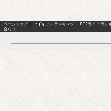
ページトップ
｜
ツイキャス ランキング
｜
FC2ライブ ラン
合わせ