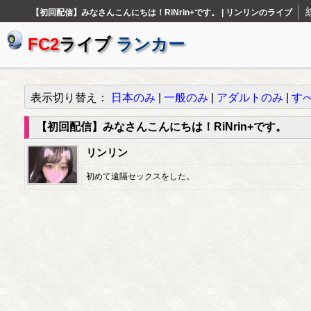
【初回配信】みなさんこんにちは！RiNrin+です。 | リンリンのライブ
FC2
ライブ
ランカー
表示切り替え：
日本のみ
|
一般のみ
|
アダルトのみ
|
す
【初回配信】みなさんこんにちは！RiNrin+です。
リンリン
初めて遠隔セックスをした。