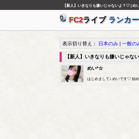
【新人】いきなりも嫌いじゃないよ？♡ | め
FC2
ライブ
ランカー
表示切り替え：
日本のみ
|
一般の
【新人】いきなりも嫌いじゃな
めい*☆
はじめまして♪ めいです♡ 