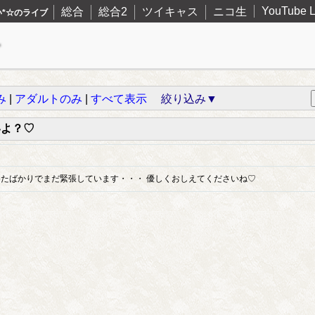
YouTube L
総合
総合2
ツイキャス
ニコ生
い*☆のライブ
み
|
アダルトのみ
|
すべて表示
絞り込み▼
いよ？♡
始めたばかりでまだ緊張しています・・・ 優しくおしえてくださいね♡