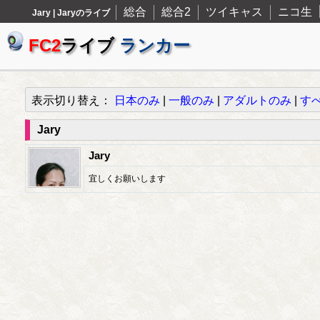
総合
総合2
ツイキャス
ニコ生
Jary | Jaryのライブ
FC2
ライブ
ランカー
表示切り替え：
日本のみ
|
一般のみ
|
アダルトのみ
|
す
Jary
Jary
宜しくお願いします