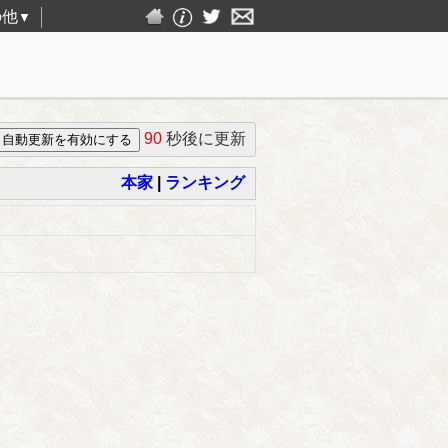
の他
▼
90
秒後に更新
本家
|
ランキング