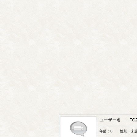
ユーザー名 FC2US
年齢：0 性別：未