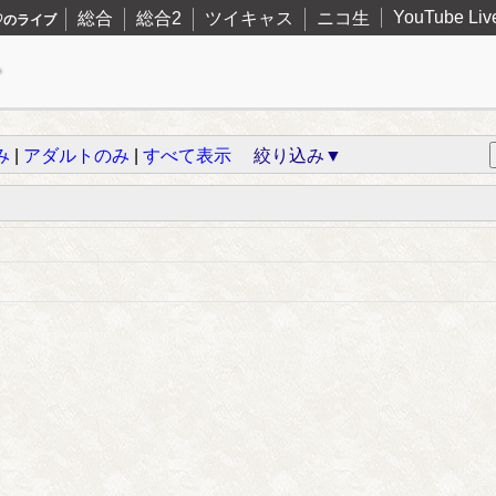
YouTube Liv
総合
総合2
ツイキャス
ニコ生
♡のライブ
み
|
アダルトのみ
|
すべて表示
絞り込み▼