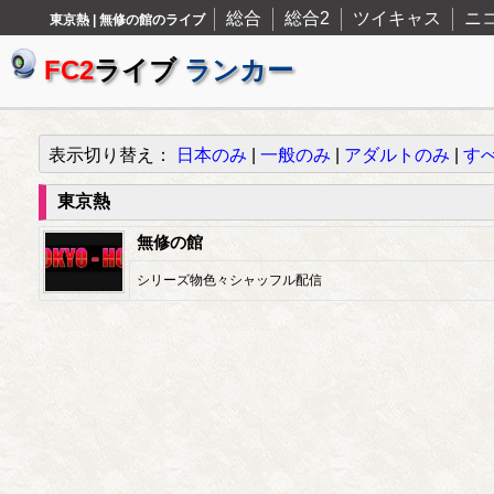
総合
総合2
ツイキャス
ニ
東京熱 | 無修の館のライブ
FC2
ライブ
ランカー
表示切り替え：
日本のみ
|
一般のみ
|
アダルトのみ
|
す
東京熱
無修の館
シリーズ物色々シャッフル配信