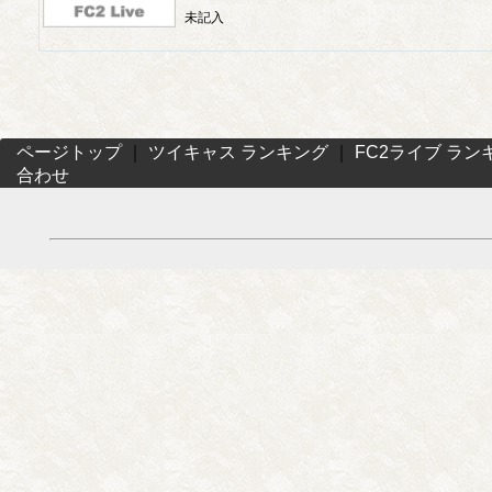
未記入
ページトップ
｜
ツイキャス ランキング
｜
FC2ライブ ラン
合わせ