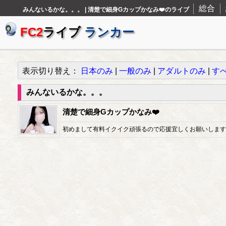
総合
みんないるかな。。。 | 清楚で細身Gカップかなみ❤️のライブ
FC2
ライブ
ランカー
表示切り替え：
日本のみ
|
一般のみ
|
アダルトのみ
|
す
みんないるかな。。。
清楚で細身Gカップかなみ❤️
初めまして有料イクイク頑張るので応援宜しくお願いします