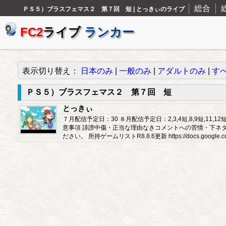
総合
ＰＳ５）ブラスフェマス２ 第７回 短 | とっきぃのライブ
FC2
ライブ
ランカー
表示切り替え：
日本のみ
|
一般のみ
|
アダルトのみ
|
す
ＰＳ５）ブラスフェマス２ 第７回 短
とっきぃ
７月配信予定日：30 ８月配信予定日：2,3,4短,8,9短,11,12
意事項 誹謗中傷・正当な理由なきコメントへの苦情・下ネ
ださい。 所持ゲームリストR8.8.6更新 https://docs.google.com/