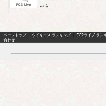
未記入
ページトップ
｜
ツイキャス ランキング
｜
FC2ライブ ラン
合わせ