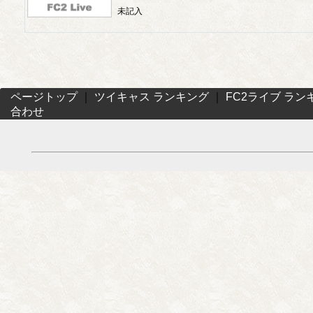
未記入
ページトップ
｜
ツイキャス ランキング
｜
FC2ライブ ラン
合わせ