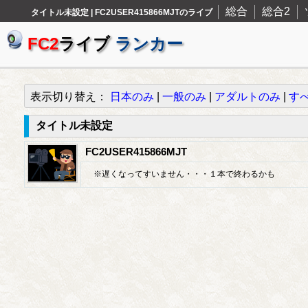
総合
総合2
タイトル未設定 | FC2USER415866MJTのライブ
FC2
ライブ
ランカー
表示切り替え：
日本のみ
|
一般のみ
|
アダルトのみ
|
す
タイトル未設定
FC2USER415866MJT
※遅くなってすいません・・・１本で終わるかも