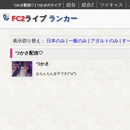
総合
総合2
ツイキャス
つかさ配信♡ | つかさのライブ
FC2
ライブ
ランカー
表示切り替え：
日本のみ
|
一般のみ
|
アダルトのみ
|
す
つかさ配信♡
つかさ
おちんちん女子です(*'ω'*)