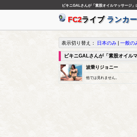
ビキニGALさんが「素股オイルマッサージ」に挑戦
FC2
ライブ
ランカー
表示切り替え：
日本のみ
|
一般の
ビキニGALさんが「素股オイル
波乗りジョニー
他では見れません。