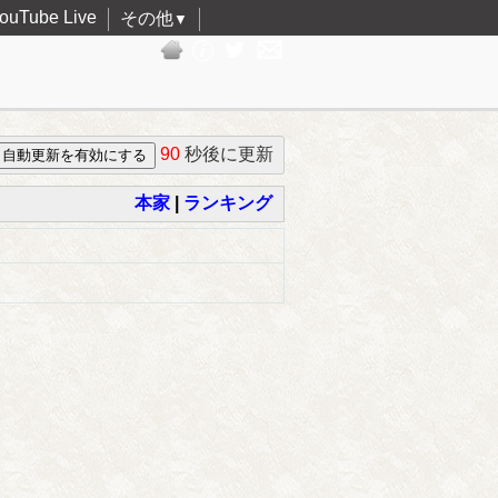
ouTube Live
その他
▼
90
秒後に更新
本家
|
ランキング