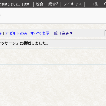
Y
総合
総合2
ツイキャス
ニコ生
しました。 | 波乗...
み
|
アダルトのみ
|
すべて表示
絞り込み▼
マッサージ」に挑戦しました。