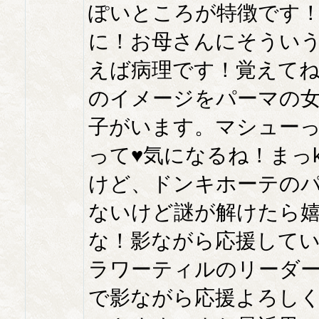
ぽいところが特徴です！
に！お母さんにそうい
えば病理です！覚えて
のイメージをパーマの
子がいます。マシュー
って♥️気になるね！まっ
けど、ドンキホーテの
ないけど謎が解けたら
な！影ながら応援して
ラワーティルのリーダ
で影ながら応援よろし