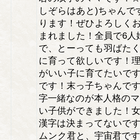
しぞらはあと)ちゃんで
ります！ぜひよろしく
まれました！全員で6人
で、とーっても羽ばた
に育って欲しいです！
がいい子に育てたいです
です！末っ子ちゃんです
字一緒なのが本人格の
い子供ができました！女
漢字は決まってないで
ムンク君と、宇宙君で