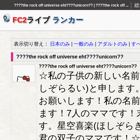
総
????the rock off universe eht????unicorn?? | ????the rock off ...
FC2
ライブ
ランカー
表示切り替え：
日本のみ
|
一般のみ
|
アダルトのみ
|
す
????the rock off universe eht????unicorn??
????the rock off universe eht????unicorn??
☆私の子供の新しい名前
しぞらるい)と申します
お願いします！私の名前
ます！7人のママです！
す。星空喜楽(ほしぞら
君の双子のママです！☆