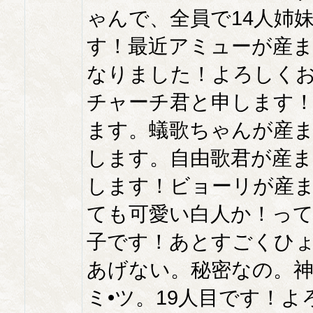
ゃんで、全員で14人姉
す！最近アミューが産ま
なりました！よろしくお
チャーチ君と申します
ます。蟻歌ちゃんが産ま
します。自由歌君が産ま
します！ビョーリが産
ても可愛い白人か！っ
子です！あとすごくひ
あげない。秘密なの。神
ミ•ツ。19人目です！