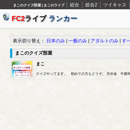
総合
総合2
ツイキャス
まこのクイズ部屋 | まこのライブ
FC2
ライブ
ランカー
表示切り替え：
日本のみ
|
一般のみ
|
アダルトのみ
|
す
まこのクイズ部屋
まこ
クイズやってます。 初めての方もどうぞ。 月水金 午後9