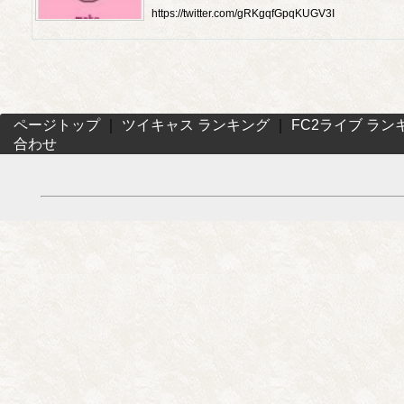
https://twitter.com/gRKgqfGpqKUGV3I
ページトップ
｜
ツイキャス ランキング
｜
FC2ライブ ラン
合わせ