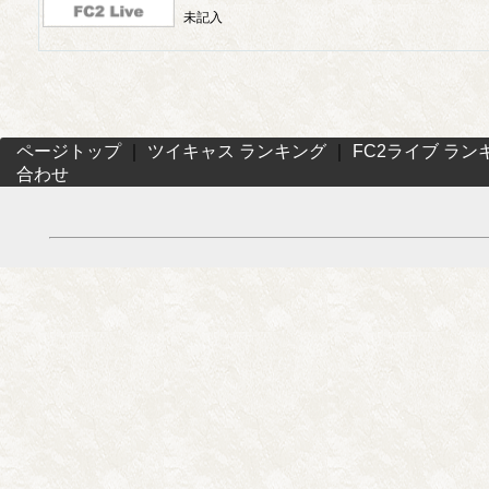
未記入
ページトップ
｜
ツイキャス ランキング
｜
FC2ライブ ラン
合わせ