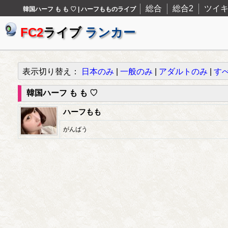
総合
総合2
ツイ
韓国ハーフ も も ♡ | ハーフもものライブ
FC2
ライブ
ランカー
表示切り替え：
日本のみ
|
一般のみ
|
アダルトのみ
|
す
韓国ハーフ も も ♡
ハーフもも
がんばう