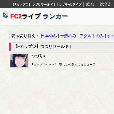
総合
総合2
【Fカップ♡】つづりワールド！ | つづり⭐︎のライブ
FC2
ライブ
ランカー
表示切り替え：
日本のみ
|
一般のみ
|
アダルトのみ
|
す
【Fカップ♡】つづりワールド！
つづり⭐︎
Fカップです＾＾* 楽しく仲良くしましょー♡