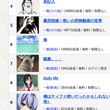
未記入
4
一般
(その他)
/ 14068分経過 /
無料
/
制限なし
最恐投稿！呪いの恐怖動画の世界
5
一般
(その他)
/ 4877分経過 /
無料
/
制限なし
海
6
一般
(雑談)
/ 14069分経過 /
無料
/
制限なし
観察。。。
7
一般
(雑談)
/ 104分経過 /
無料
/
ログイン限定
daily life
8
一般
(動画)
/ 354分経過 /
無料
/
制限なし
俺はティファ使いだったかもしれない配
信）
9
一般
(作業)
/ 47分経過 /
無料
/
制限なし