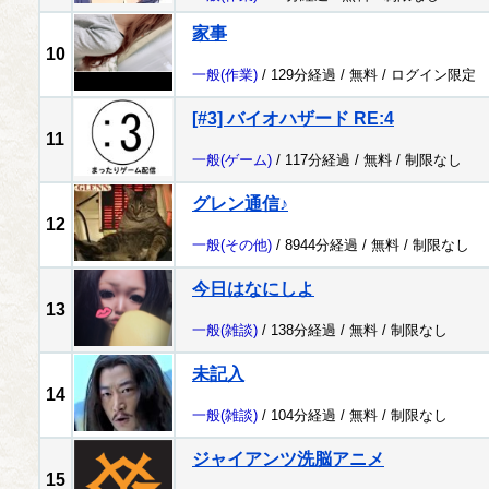
家事
10
一般
(作業)
/ 129分経過 /
無料
/
ログイン限定
[#3] バイオハザード RE:4
11
一般
(ゲーム)
/ 117分経過 /
無料
/
制限なし
グレン通信♪
12
一般
(その他)
/ 8944分経過 /
無料
/
制限なし
今日はなにしよ
13
一般
(雑談)
/ 138分経過 /
無料
/
制限なし
未記入
14
一般
(雑談)
/ 104分経過 /
無料
/
制限なし
ジャイアンツ洗脳アニメ
15