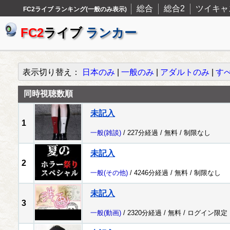
総合
総合2
ツイキャ
FC2ライブ ランキング(一般のみ表示)
FC2
ライブ
ランカー
表示切り替え：
日本のみ
|
一般のみ
|
アダルトのみ
|
す
同時視聴数順
未記入
1
一般
(雑談)
/ 227分経過 /
無料
/
制限なし
未記入
2
一般
(その他)
/ 4246分経過 /
無料
/
制限なし
未記入
3
一般
(動画)
/ 2320分経過 /
無料
/
ログイン限定