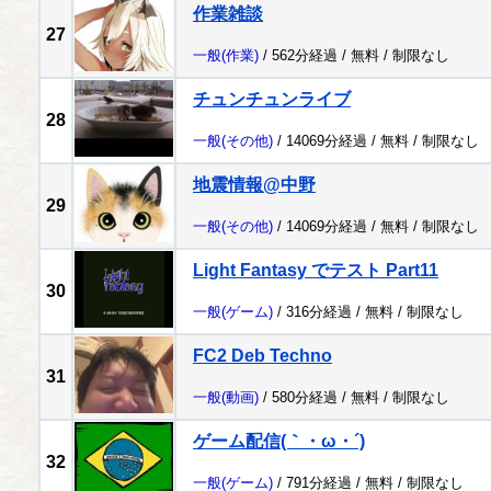
作業雑談
27
一般
(作業)
/ 562分経過 /
無料
/
制限なし
チュンチュンライブ
28
一般
(その他)
/ 14069分経過 /
無料
/
制限なし
地震情報@中野
29
一般
(その他)
/ 14069分経過 /
無料
/
制限なし
Light Fantasy でテスト Part11
30
一般
(ゲーム)
/ 316分経過 /
無料
/
制限なし
FC2 Deb Techno
31
一般
(動画)
/ 580分経過 /
無料
/
制限なし
ゲーム配信(｀・ω・´)
32
一般
(ゲーム)
/ 791分経過 /
無料
/
制限なし