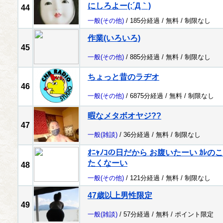
にしろよー(;´Д｀)
44
一般
(その他)
/ 185分経過 /
無料
/
制限なし
作業(いろいろ)
45
一般
(その他)
/ 885分経過 /
無料
/
制限なし
ちょっと昔のラヂオ
46
一般
(その他)
/ 6875分経過 /
無料
/
制限なし
暇なメタボオヤジ??
47
一般
(雑談)
/ 36分経過 /
無料
/
制限なし
ｵﾆｬﾉｺの日だから お腹いたーい ｶ
たくなーい
48
一般
(その他)
/ 121分経過 /
無料
/
制限なし
47歳以上男性限定
49
一般
(雑談)
/ 57分経過 /
無料
/
ポイント限定