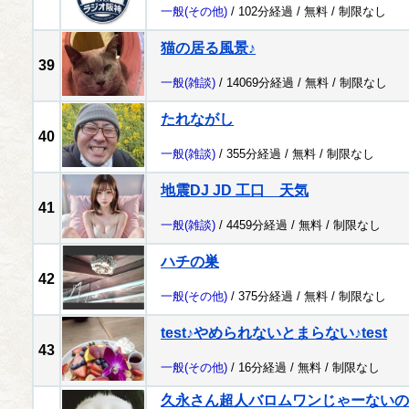
一般
(その他)
/ 102分経過 /
無料
/
制限なし
猫の居る風景♪
39
一般
(雑談)
/ 14069分経過 /
無料
/
制限なし
たれながし
40
一般
(雑談)
/ 355分経過 /
無料
/
制限なし
地震DJ JD 工口 天気
41
一般
(雑談)
/ 4459分経過 /
無料
/
制限なし
ハチの巣
42
一般
(その他)
/ 375分経過 /
無料
/
制限なし
test♪やめられないとまらない♪test
43
一般
(その他)
/ 16分経過 /
無料
/
制限なし
久永さん超人バロムワンじゃーないの