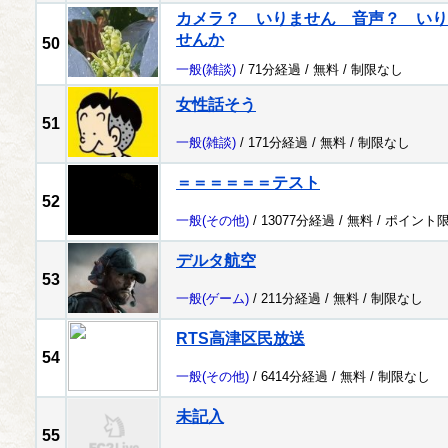
カメラ？ いりません 音声？ いり
せんか
50
一般
(雑談)
/ 71分経過 /
無料
/
制限なし
女性話そう
51
一般
(雑談)
/ 171分経過 /
無料
/
制限なし
＝＝＝＝＝＝テスト
52
一般
(その他)
/ 13077分経過 /
無料
/
ポイント
デルタ航空
53
一般
(ゲーム)
/ 211分経過 /
無料
/
制限なし
RTS高津区民放送
54
一般
(その他)
/ 6414分経過 /
無料
/
制限なし
未記入
55