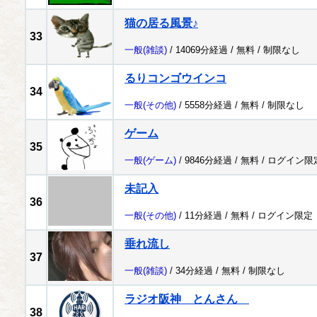
猫の居る風景♪
33
一般
(雑談)
/ 14069分経過 /
無料
/
制限なし
るりコンゴウインコ
34
一般
(その他)
/ 5558分経過 /
無料
/
制限なし
ゲーム
35
一般
(ゲーム)
/ 9846分経過 /
無料
/
ログイン限
未記入
36
一般
(その他)
/ 11分経過 /
無料
/
ログイン限定
垂れ流し
37
一般
(雑談)
/ 34分経過 /
無料
/
制限なし
ラジオ阪神 とんさん
38