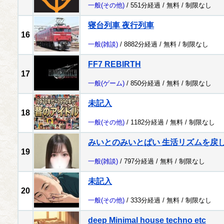
一般
(その他)
/ 551分経過 /
無料
/
制限なし
寝台列車 夜行列車
16
一般
(雑談)
/ 8882分経過 /
無料
/
制限なし
FF7 REBIRTH
17
一般
(ゲーム)
/ 850分経過 /
無料
/
制限なし
未記入
18
一般
(その他)
/ 1182分経過 /
無料
/
制限なし
みいとのみいとぱい 生活リズムを戻
19
一般
(雑談)
/ 797分経過 /
無料
/
制限なし
未記入
20
一般
(その他)
/ 333分経過 /
無料
/
制限なし
deep Minimal house techno etc