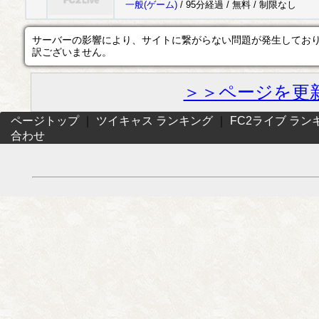
一般
(ゲーム)
/ 95分経過 /
無料
/
制限なし
サーバーの影響により、サイトに繋がらない問題が発生してお
訳ございません。
＞＞ページを更
ページトップ
｜
ツイキャス ランキング
｜
FC2ライブ ラン
合わせ