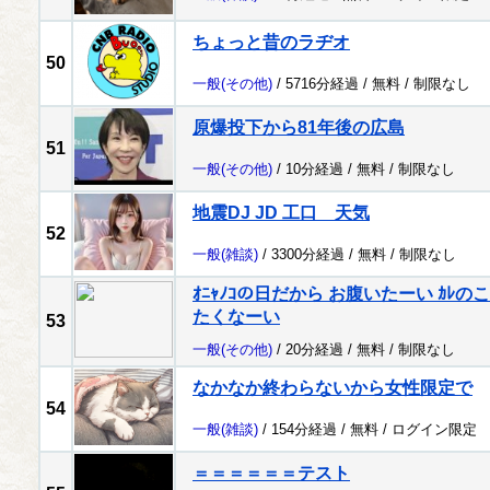
ちょっと昔のラヂオ
50
一般
(その他)
/ 5716分経過 /
無料
/
制限なし
原爆投下から81年後の広島
51
一般
(その他)
/ 10分経過 /
無料
/
制限なし
地震DJ JD 工口 天気
52
一般
(雑談)
/ 3300分経過 /
無料
/
制限なし
ｵﾆｬﾉｺの日だから お腹いたーい ｶ
たくなーい
53
一般
(その他)
/ 20分経過 /
無料
/
制限なし
なかなか終わらないから女性限定で
54
一般
(雑談)
/ 154分経過 /
無料
/
ログイン限定
＝＝＝＝＝＝テスト