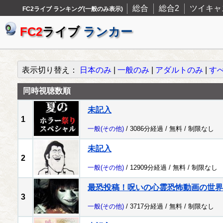
総合
総合2
ツイキャ
FC2ライブ ランキング(一般のみ表示)
FC2
ライブ
ランカー
表示切り替え：
日本のみ
|
一般のみ
|
アダルトのみ
|
す
同時視聴数順
未記入
1
一般
(その他)
/ 3086分経過 /
無料
/
制限なし
未記入
2
一般
(その他)
/ 12909分経過 /
無料
/
制限なし
最恐投稿！呪いの心霊恐怖動画の世界
3
一般
(その他)
/ 3717分経過 /
無料
/
制限なし