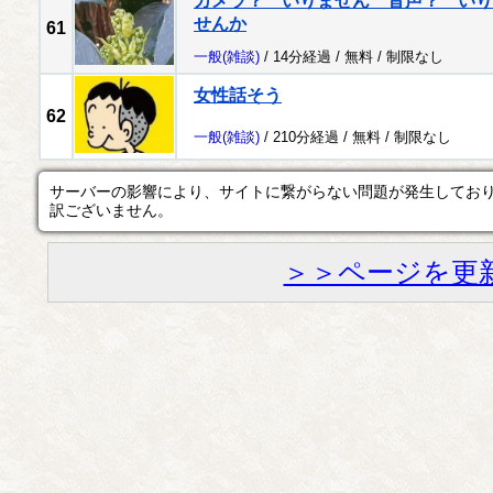
カメラ？ いりません 音声？ いり
せんか
61
一般
(雑談)
/ 14分経過 /
無料
/
制限なし
女性話そう
62
一般
(雑談)
/ 210分経過 /
無料
/
制限なし
サーバーの影響により、サイトに繋がらない問題が発生してお
訳ございません。
＞＞ページを更