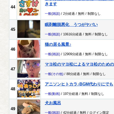
きます
44
一般
(雑談)
/ 2分経過 /
無料
/
制限なし
眠剤離脱悪化 うつがヤバい
45
一般
(雑談)
/ 10616分経過 /
無料
/
制限なし
猫の居る風景♪
46
一般
(雑談)
/ 12909分経過 /
無料
/
制限なし
マヨ松のマヨ松によるマヨ松のための
47
一般
(その他)
/ 88分経過 /
無料
/
制限なし
アニソンヒトカラ♪BGM代わりにでも
48
一般
(動画)
/ 197分経過 /
無料
/
制限なし
犬お風呂
49
一般
(雑談)
/ 42分経過 /
無料
/
ログイン限定