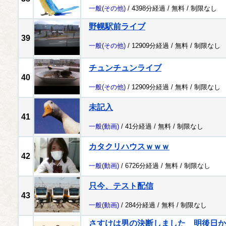
一般
(その他)
/ 4398分経過 /
無料
/
制限なし
野幌駅前ライブ
39
一般
(その他)
/ 12909分経過 /
無料
/
制限なし
チュンチュンライブ
40
一般
(その他)
/ 12909分経過 /
無料
/
制限なし
未記入
41
一般
(動画)
/ 41分経過 /
無料
/
制限なし
カタクリハウスｗｗｗ
42
一般
(動画)
/ 6726分経過 /
無料
/
制限なし
只今、テスト配信
43
一般
(動画)
/ 284分経過 /
無料
/
制限なし
さすけは男の決断しました 明後日か