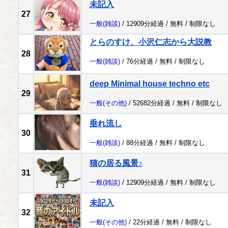
未記入
27
一般
(雑談)
/ 12909分経過 /
無料
/
制限なし
とらのすけ、小沢仁志から大説教
28
一般
(雑談)
/ 76分経過 /
無料
/
制限なし
deep Minimal house techno etc
29
一般
(その他)
/ 52682分経過 /
無料
/
制限なし
垂れ流し
30
一般
(雑談)
/ 88分経過 /
無料
/
制限なし
猫の居る風景♪
31
一般
(雑談)
/ 12909分経過 /
無料
/
制限なし
未記入
32
一般
(その他)
/ 22分経過 /
無料
/
制限なし