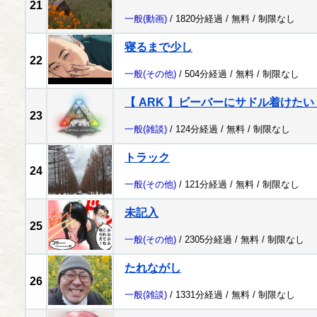
21
一般
(動画)
/ 1820分経過 /
無料
/
制限なし
寝るまで少し
22
一般
(その他)
/ 504分経過 /
無料
/
制限なし
【 ARK 】ビーバーにサドル着けた
23
一般
(雑談)
/ 124分経過 /
無料
/
制限なし
トラック
24
一般
(その他)
/ 121分経過 /
無料
/
制限なし
未記入
25
一般
(その他)
/ 2305分経過 /
無料
/
制限なし
たれながし
26
一般
(雑談)
/ 1331分経過 /
無料
/
制限なし