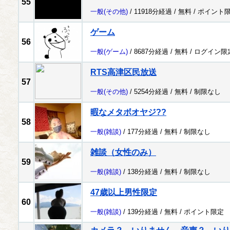
55
一般
(その他)
/ 11918分経過 /
無料
/
ポイント
ゲーム
56
一般
(ゲーム)
/ 8687分経過 /
無料
/
ログイン限
RTS高津区民放送
57
一般
(その他)
/ 5254分経過 /
無料
/
制限なし
暇なメタボオヤジ??
58
一般
(雑談)
/ 177分経過 /
無料
/
制限なし
雑談（女性のみ）
59
一般
(雑談)
/ 138分経過 /
無料
/
制限なし
47歳以上男性限定
60
一般
(雑談)
/ 139分経過 /
無料
/
ポイント限定