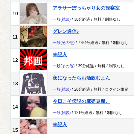
アラサーぽっちゃり女の観察室
10
一般
(雑談)
/ 38分経過 /
無料
/
制限なし
グレン通信♪
11
一般
(その他)
/ 7784分経過 /
無料
/
制限なし
未記入
12
一般
(その他)
/ 39分経過 /
無料
/
制限なし
夜になったらお酒飲むよん
13
一般
(雑談)
/ 28分経過 /
無料
/
ログイン限定
今日こそ伝説の麻婆豆腐。
14
一般
(雑談)
/ 121分経過 /
無料
/
制限なし
未記入
15