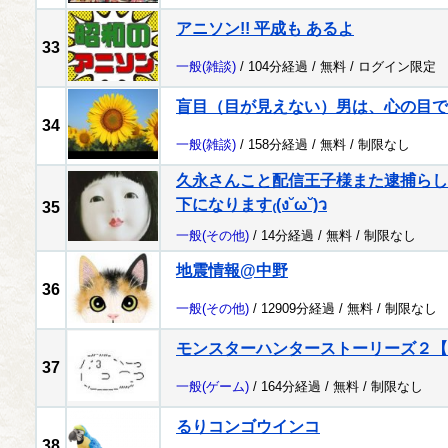
アニソン!! 平成も あるよ
33
一般
(雑談)
/ 104分経過 /
無料
/
ログイン限定
盲目（目が見えない）男は、心の目で
34
一般
(雑談)
/ 158分経過 /
無料
/
制限なし
久永さんこと配信王子様また逮捕らし
下になります₍(ง˘ω˘)ว
35
一般
(その他)
/ 14分経過 /
無料
/
制限なし
地震情報@中野
36
一般
(その他)
/ 12909分経過 /
無料
/
制限なし
モンスターハンターストーリーズ２【
37
一般
(ゲーム)
/ 164分経過 /
無料
/
制限なし
るりコンゴウインコ
38