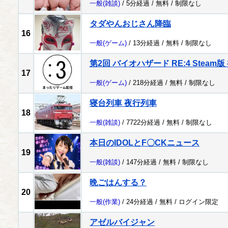
一般
(雑談)
/ 5分経過 /
無料
/
制限なし
タダやんおじさん降臨
16
一般
(ゲーム)
/ 13分経過 /
無料
/
制限なし
第2回 バイオハザード RE:4 Steam版 
17
一般
(ゲーム)
/ 218分経過 /
無料
/
制限なし
寝台列車 夜行列車
18
一般
(雑談)
/ 7722分経過 /
無料
/
制限なし
本日のIDOLとF〇CKニュース
19
一般
(雑談)
/ 147分経過 /
無料
/
制限なし
晩ごはんする？
20
一般
(作業)
/ 24分経過 /
無料
/
ログイン限定
アゼルバイジャン