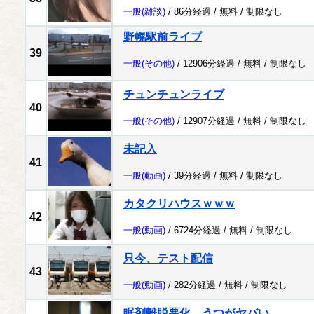
一般
(雑談)
/ 86分経過 /
無料
/
制限なし
野幌駅前ライブ
39
一般
(その他)
/ 12906分経過 /
無料
/
制限なし
チュンチュンライブ
40
一般
(その他)
/ 12907分経過 /
無料
/
制限なし
未記入
41
一般
(動画)
/ 39分経過 /
無料
/
制限なし
カタクリハウスｗｗｗ
42
一般
(動画)
/ 6724分経過 /
無料
/
制限なし
只今、テスト配信
43
一般
(動画)
/ 282分経過 /
無料
/
制限なし
眠剤離脱悪化 うつがヤバい