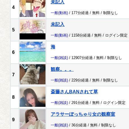
未記入
4
一般
(動画)
/ 177分経過 /
無料
/
制限なし
未記入
5
一般
(動画)
/ 1158分経過 /
無料
/
ログイン限定
海
6
一般
(雑談)
/ 12907分経過 /
無料
/
制限なし
観察。。。
7
一般
(雑談)
/ 229分経過 /
無料
/
制限なし
斎藤さんBANされて草
8
一般
(雑談)
/ 291分経過 /
無料
/
ログイン限定
アラサーぽっちゃり女の観察室
9
一般
(雑談)
/ 36分経過 /
無料
/
制限なし