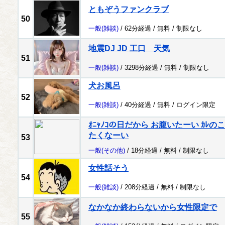
ともぞうファンクラブ
50
一般
(雑談)
/ 62分経過 /
無料
/
制限なし
地震DJ JD 工口 天気
51
一般
(雑談)
/ 3298分経過 /
無料
/
制限なし
犬お風呂
52
一般
(雑談)
/ 40分経過 /
無料
/
ログイン限定
ｵﾆｬﾉｺの日だから お腹いたーい ｶ
たくなーい
53
一般
(その他)
/ 18分経過 /
無料
/
制限なし
女性話そう
54
一般
(雑談)
/ 208分経過 /
無料
/
制限なし
なかなか終わらないから女性限定で
55