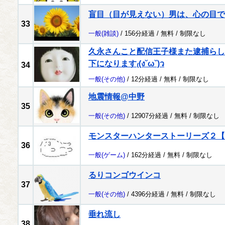
盲目（目が見えない）男は、心の目で
33
一般
(雑談)
/ 156分経過 /
無料
/
制限なし
久永さんこと配信王子様また逮捕らし
下になります₍(ง˘ω˘)ว
34
一般
(その他)
/ 12分経過 /
無料
/
制限なし
地震情報@中野
35
一般
(その他)
/ 12907分経過 /
無料
/
制限なし
モンスターハンターストーリーズ２【
36
一般
(ゲーム)
/ 162分経過 /
無料
/
制限なし
るりコンゴウインコ
37
一般
(その他)
/ 4396分経過 /
無料
/
制限なし
垂れ流し
38