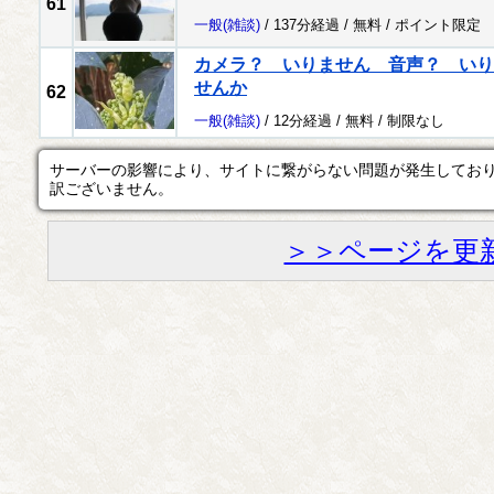
61
一般
(雑談)
/ 137分経過 /
無料
/
ポイント限定
カメラ？ いりません 音声？ いり
せんか
62
一般
(雑談)
/ 12分経過 /
無料
/
制限なし
サーバーの影響により、サイトに繋がらない問題が発生してお
訳ございません。
＞＞ページを更