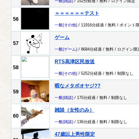
一般
(雑談)
/ 152分経過 /
無料
/
ログイン限定
＝＝＝＝＝＝テスト
56
一般
(その他)
/ 11916分経過 /
無料
/
ポイント
ゲーム
57
一般
(ゲーム)
/ 8684分経過 /
無料
/
ログイン限
RTS高津区民放送
58
一般
(その他)
/ 5252分経過 /
無料
/
制限なし
暇なメタボオヤジ??
59
一般
(雑談)
/ 175分経過 /
無料
/
制限なし
雑談（女性のみ）
60
一般
(雑談)
/ 136分経過 /
無料
/
制限なし
47歳以上男性限定