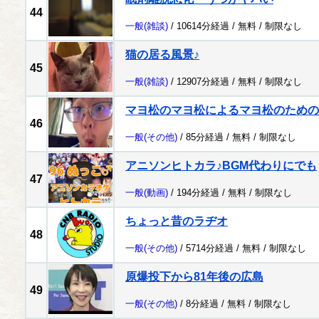
44
一般
(雑談)
/ 10614分経過 /
無料
/
制限なし
猫の居る風景♪
45
一般
(雑談)
/ 12907分経過 /
無料
/
制限なし
マヨ松のマヨ松によるマヨ松のための
46
一般
(その他)
/ 85分経過 /
無料
/
制限なし
アニソンヒトカラ♪BGM代わりにでも
47
一般
(動画)
/ 194分経過 /
無料
/
制限なし
ちょっと昔のラヂオ
48
一般
(その他)
/ 5714分経過 /
無料
/
制限なし
原爆投下から81年後の広島
49
一般
(その他)
/ 8分経過 /
無料
/
制限なし