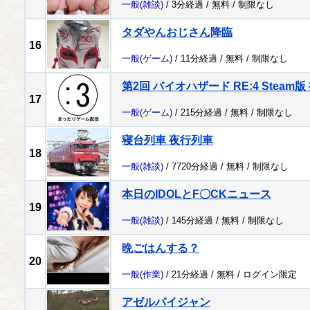
一般
(雑談)
/ 3分経過 /
無料
/
制限なし
タダやんおじさん降臨
16
一般
(ゲーム)
/ 11分経過 /
無料
/
制限なし
第2回 バイオハザード RE:4 Steam版 
17
一般
(ゲーム)
/ 215分経過 /
無料
/
制限なし
寝台列車 夜行列車
18
一般
(雑談)
/ 7720分経過 /
無料
/
制限なし
本日のIDOLとF〇CKニュース
19
一般
(雑談)
/ 145分経過 /
無料
/
制限なし
晩ごはんする？
20
一般
(作業)
/ 21分経過 /
無料
/
ログイン限定
アゼルバイジャン