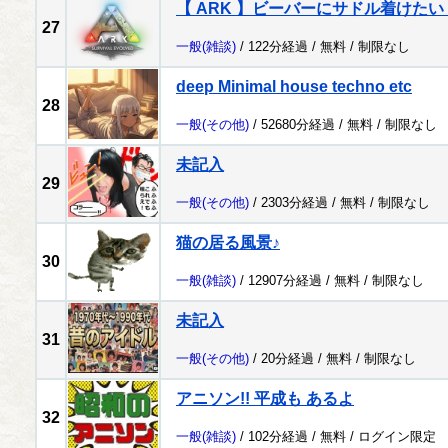
【 ARK 】ビーバーにサドル着けた
27
一般
(雑談)
/ 122分経過 /
無料
/
制限なし
deep Minimal house techno etc
28
一般
(その他)
/ 52680分経過 /
無料
/
制限なし
未記入
29
一般
(その他)
/ 2303分経過 /
無料
/
制限なし
猫の居る風景♪
30
一般
(雑談)
/ 12907分経過 /
無料
/
制限なし
未記入
31
一般
(その他)
/ 20分経過 /
無料
/
制限なし
アニソン!! 平成も あるよ
32
一般
(雑談)
/ 102分経過 /
無料
/
ログイン限定