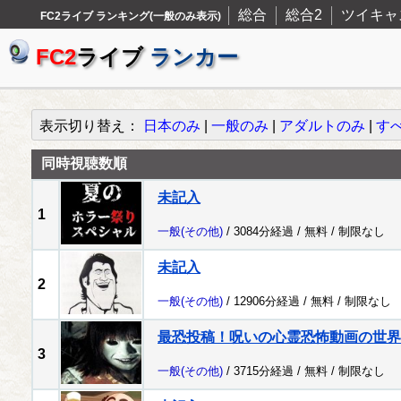
総合
総合2
ツイキャ
FC2ライブ ランキング(一般のみ表示)
FC2
ライブ
ランカー
表示切り替え：
日本のみ
|
一般のみ
|
アダルトのみ
|
す
同時視聴数順
未記入
1
一般
(その他)
/ 3084分経過 /
無料
/
制限なし
未記入
2
一般
(その他)
/ 12906分経過 /
無料
/
制限なし
最恐投稿！呪いの心霊恐怖動画の世界
3
一般
(その他)
/ 3715分経過 /
無料
/
制限なし