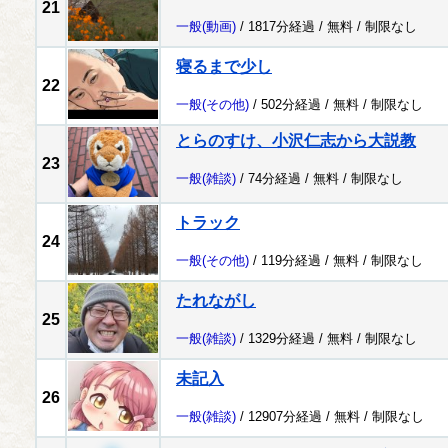
21
一般
(動画)
/ 1817分経過 /
無料
/
制限なし
寝るまで少し
22
一般
(その他)
/ 502分経過 /
無料
/
制限なし
とらのすけ、小沢仁志から大説教
23
一般
(雑談)
/ 74分経過 /
無料
/
制限なし
トラック
24
一般
(その他)
/ 119分経過 /
無料
/
制限なし
たれながし
25
一般
(雑談)
/ 1329分経過 /
無料
/
制限なし
未記入
26
一般
(雑談)
/ 12907分経過 /
無料
/
制限なし