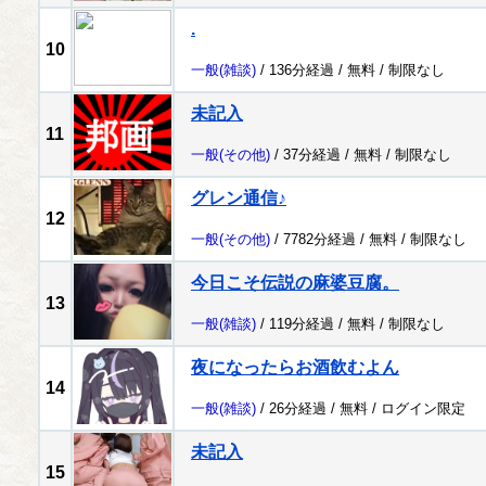
.
10
一般
(雑談)
/ 136分経過 /
無料
/
制限なし
未記入
11
一般
(その他)
/ 37分経過 /
無料
/
制限なし
グレン通信♪
12
一般
(その他)
/ 7782分経過 /
無料
/
制限なし
今日こそ伝説の麻婆豆腐。
13
一般
(雑談)
/ 119分経過 /
無料
/
制限なし
夜になったらお酒飲むよん
14
一般
(雑談)
/ 26分経過 /
無料
/
ログイン限定
未記入
15