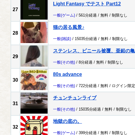
Light Fantasy でテスト Part12
27
一般
(ゲーム)
/ 561分経過 /
無料
/
制限なし
猫の居る風景♪
28
一般
(雑談)
/ 15035分経過 /
無料
/
制限なし
ステンレス、ビニール被覆、亜鉛の亀
29
一般
(その他)
/ 8分経過 /
無料
/
制限なし
80s advance
30
一般
(その他)
/ 722分経過 /
無料
/
ログイン限
チュンチュンライブ
31
一般
(その他)
/ 15035分経過 /
無料
/
制限なし
地獄の底の。
32
一般
(ゲーム)
/ 399分経過 /
無料
/
制限なし