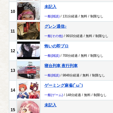
未記入
10
一般
(雑談)
/ 131分経過 /
無料
/
制限なし
グレン通信♪
11
一般
(その他)
/ 9910分経過 /
無料
/
制限なし
怖いの即ブロ
12
一般
(雑談)
/ 700分経過 /
無料
/
制限なし
寝台列車 夜行列車
13
一般
(雑談)
/ 9848分経過 /
無料
/
制限なし
ゲーミング麻雀(ﾟωﾟ)
14
一般
(ゲーム)
/ 148分経過 /
無料
/
制限なし
未記入
15