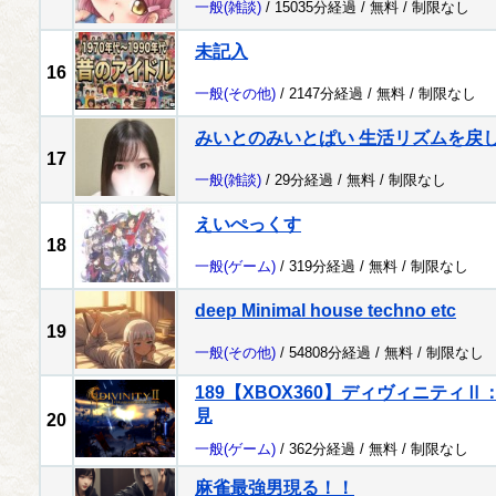
一般
(雑談)
/ 15035分経過 /
無料
/
制限なし
未記入
16
一般
(その他)
/ 2147分経過 /
無料
/
制限なし
みいとのみいとぱい 生活リズムを戻
17
一般
(雑談)
/ 29分経過 /
無料
/
制限なし
えいぺっくす
18
一般
(ゲーム)
/ 319分経過 /
無料
/
制限なし
deep Minimal house techno etc
19
一般
(その他)
/ 54808分経過 /
無料
/
制限なし
189【XBOX360】ディヴィニティ
見
20
一般
(ゲーム)
/ 362分経過 /
無料
/
制限なし
麻雀最強男現る！！