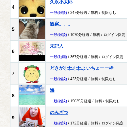
久永小太郎
4
一般
(雑談)
/ 347分経過 /
無料
/
制限なし
観察。。。
5
一般
(雑談)
/ 1070分経過 /
無料
/
ログイン限定
未記入
6
一般
(動画)
/ 367分経過 /
無料
/
ログイン限定
どきがむねむねよいちょーー枠
7
一般
(雑談)
/ 423分経過 /
無料
/
制限なし
海
8
一般
(雑談)
/ 15035分経過 /
無料
/
制限なし
のみざつ
9
一般
(雑談)
/ 172分経過 /
無料
/
ログイン限定