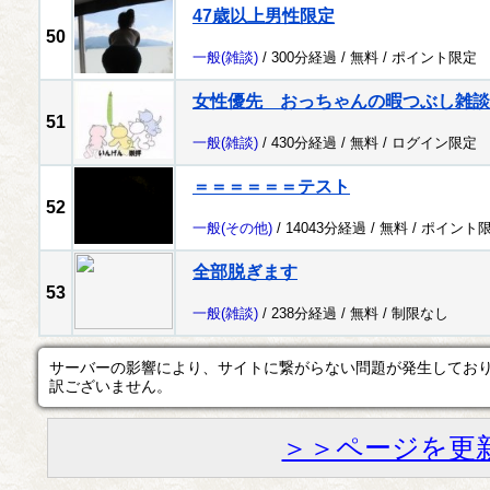
47歳以上男性限定
50
一般
(雑談)
/ 300分経過 /
無料
/
ポイント限定
女性優先 おっちゃんの暇つぶし雑談
51
一般
(雑談)
/ 430分経過 /
無料
/
ログイン限定
＝＝＝＝＝＝テスト
52
一般
(その他)
/ 14043分経過 /
無料
/
ポイント
全部脱ぎます
53
一般
(雑談)
/ 238分経過 /
無料
/
制限なし
サーバーの影響により、サイトに繋がらない問題が発生してお
訳ございません。
＞＞ページを更