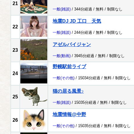
21
一般
(雑談)
/ 344分経過 /
無料
/
制限なし
地震DJ JD 工口 天気
22
一般
(雑談)
/ 244分経過 /
無料
/
制限なし
アゼルバイジャン
23
一般
(動画)
/ 3945分経過 /
無料
/
制限なし
野幌駅前ライブ
24
一般
(その他)
/ 15034分経過 /
無料
/
制限なし
猫の居る風景♪
25
一般
(雑談)
/ 15035分経過 /
無料
/
制限なし
地震情報@中野
26
一般
(その他)
/ 15035分経過 /
無料
/
制限なし