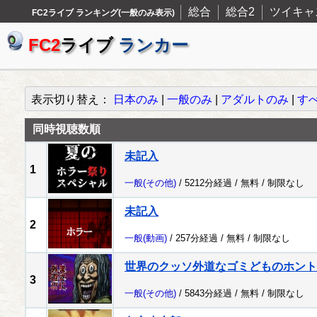
総合
総合2
ツイキャ
FC2ライブ ランキング(一般のみ表示)
FC2
ライブ
ランカー
表示切り替え：
日本のみ
|
一般のみ
|
アダルトのみ
|
す
同時視聴数順
未記入
1
一般
(その他)
/ 5212分経過 /
無料
/
制限なし
未記入
2
一般
(動画)
/ 257分経過 /
無料
/
制限なし
世界のクッソ外道なゴミどものホント
3
一般
(その他)
/ 5843分経過 /
無料
/
制限なし