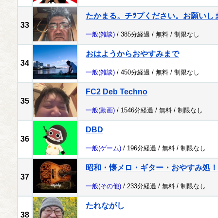
たかまる。チﾂプください。お願いし
33
一般
(雑談)
/ 385分経過 /
無料
/
制限なし
おはようからおやすみまで
34
一般
(雑談)
/ 450分経過 /
無料
/
制限なし
FC2 Deb Techno
35
一般
(動画)
/ 1546分経過 /
無料
/
制限なし
DBD
36
一般
(ゲーム)
/ 196分経過 /
無料
/
制限なし
昭和・懐メロ・ギター・おやすみ処！
37
一般
(その他)
/ 233分経過 /
無料
/
制限なし
たれながし
38