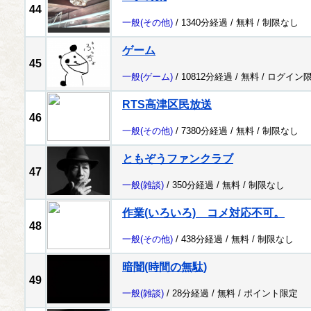
44
一般
(その他)
/ 1340分経過 /
無料
/
制限なし
ゲーム
45
一般
(ゲーム)
/ 10812分経過 /
無料
/
ログイン
RTS高津区民放送
46
一般
(その他)
/ 7380分経過 /
無料
/
制限なし
ともぞうファンクラブ
47
一般
(雑談)
/ 350分経過 /
無料
/
制限なし
作業(いろいろ) コメ対応不可。
48
一般
(その他)
/ 438分経過 /
無料
/
制限なし
暗闇(時間の無駄)
49
一般
(雑談)
/ 28分経過 /
無料
/
ポイント限定