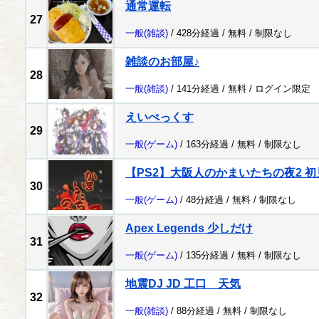
通常運転
27
一般
(雑談)
/ 428分経過 /
無料
/
制限なし
雑談のお部屋♪
28
一般
(雑談)
/ 141分経過 /
無料
/
ログイン限定
えいぺっくす
29
一般
(ゲーム)
/ 163分経過 /
無料
/
制限なし
【PS2】大阪人のかまいたちの夜2 初
30
一般
(ゲーム)
/ 48分経過 /
無料
/
制限なし
Apex Legends 少しだけ
31
一般
(ゲーム)
/ 135分経過 /
無料
/
制限なし
地震DJ JD 工口 天気
32
一般
(雑談)
/ 88分経過 /
無料
/
制限なし