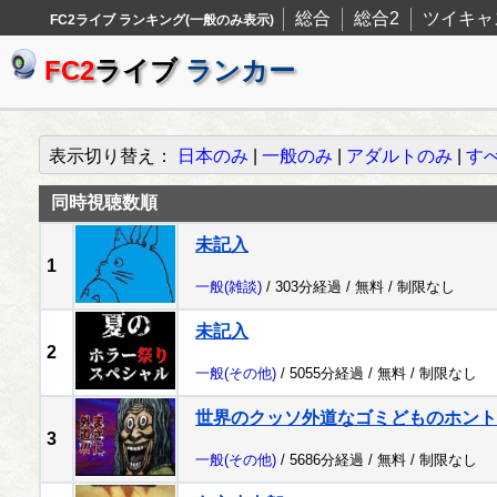
総合
総合2
ツイキャ
FC2ライブ ランキング(一般のみ表示)
FC2
ライブ
ランカー
表示切り替え：
日本のみ
|
一般のみ
|
アダルトのみ
|
す
同時視聴数順
未記入
1
一般
(雑談)
/ 303分経過 /
無料
/
制限なし
未記入
2
一般
(その他)
/ 5055分経過 /
無料
/
制限なし
世界のクッソ外道なゴミどものホント
3
一般
(その他)
/ 5686分経過 /
無料
/
制限なし