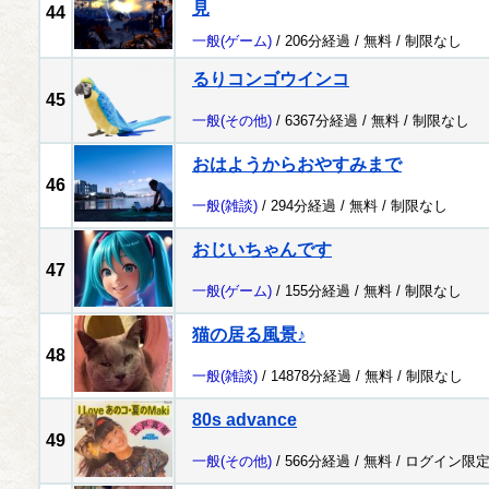
見
44
一般
(ゲーム)
/ 206分経過 /
無料
/
制限なし
るりコンゴウインコ
45
一般
(その他)
/ 6367分経過 /
無料
/
制限なし
おはようからおやすみまで
46
一般
(雑談)
/ 294分経過 /
無料
/
制限なし
おじいちゃんです
47
一般
(ゲーム)
/ 155分経過 /
無料
/
制限なし
猫の居る風景♪
48
一般
(雑談)
/ 14878分経過 /
無料
/
制限なし
80s advance
49
一般
(その他)
/ 566分経過 /
無料
/
ログイン限