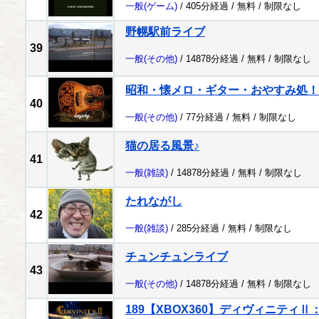
一般
(ゲーム)
/ 405分経過 /
無料
/
制限なし
野幌駅前ライブ
39
一般
(その他)
/ 14878分経過 /
無料
/
制限なし
昭和・懐メロ・ギター・おやすみ処！
40
一般
(その他)
/ 77分経過 /
無料
/
制限なし
猫の居る風景♪
41
一般
(雑談)
/ 14878分経過 /
無料
/
制限なし
たれながし
42
一般
(雑談)
/ 285分経過 /
無料
/
制限なし
チュンチュンライブ
43
一般
(その他)
/ 14878分経過 /
無料
/
制限なし
189【XBOX360】ディヴィニティ