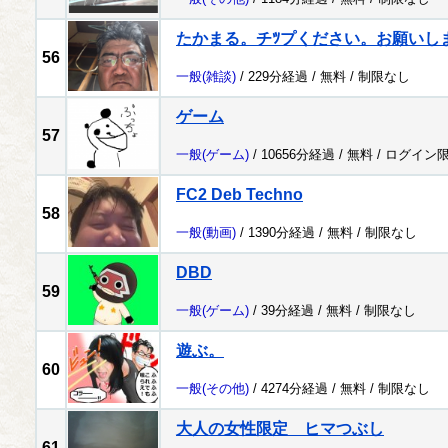
たかまる。チﾂプください。お願いし
56
一般
(雑談)
/ 229分経過 /
無料
/
制限なし
ゲーム
57
一般
(ゲーム)
/ 10656分経過 /
無料
/
ログイン
FC2 Deb Techno
58
一般
(動画)
/ 1390分経過 /
無料
/
制限なし
DBD
59
一般
(ゲーム)
/ 39分経過 /
無料
/
制限なし
遊ぶ。
60
一般
(その他)
/ 4274分経過 /
無料
/
制限なし
大人の女性限定 ヒマつぶし
61