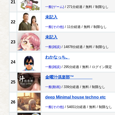
21
一般
(ゲーム)
/ 271分経過 /
無料
/
制限なし
未記入
22
一般
(その他)
/ 11分経過 /
無料
/
制限なし
未記入
23
一般
(雑談)
/ 14878分経過 /
無料
/
制限なし
わかなっち。
24
一般
(雑談)
/ 295分経過 /
無料
/
ログイン限定
金曜汁倶楽部™
25
一般
(動画)
/ 339分経過 /
無料
/
制限なし
deep Minimal house techno etc
26
一般
(その他)
/ 54651分経過 /
無料
/
制限なし