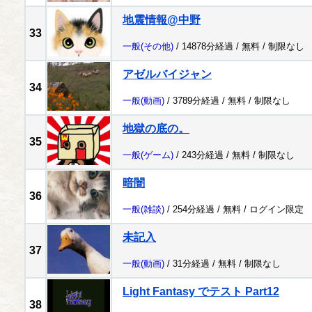
地震情報@中野
33
一般
(その他)
/ 14878分経過 /
無料
/
制限なし
アゼルバイジャン
34
一般
(動画)
/ 3789分経過 /
無料
/
制限なし
地獄の底の。
35
一般
(ゲーム)
/ 243分経過 /
無料
/
制限なし
暗闇
36
一般
(雑談)
/ 254分経過 /
無料
/
ログイン限定
未記入
37
一般
(動画)
/ 31分経過 /
無料
/
制限なし
Light Fantasy でテスト Part12
38