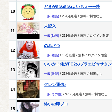
どきがむねむねよいちょーー枠
10
一般
(雑談)
/ 267分経過 /
無料
/
制限なし
未記入
11
一般
(動画)
/ 211分経過 /
無料
/
ログイン限定
のみざつ
12
一般
(雑談)
/ 15分経過 /
無料
/
ログイン限定
いいか！俺がFC2のブラエビ☆サタ
13
一般
(雑談)
/ 217分経過 /
無料
/
制限なし
グレン通信♪
14
一般
(その他)
/ 9753分経過 /
無料
/
制限なし
怖いの即ブロ
15