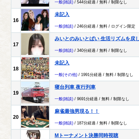
一般
(雑談)
/ 544分経過 /
無料
/
制限なし
未記入
16
一般
(雑談)
/ 246分経過 /
無料
/
ログイン限定
みいとのみいとぱい 生活リズムを戻
17
一般
(雑談)
/ 340分経過 /
無料
/
制限なし
未記入
18
一般
(その他)
/ 1991分経過 /
無料
/
制限なし
寝台列車 夜行列車
19
一般
(雑談)
/ 9691分経過 /
無料
/
制限なし
麻雀最強男現る！！
20
一般
(雑談)
/ 187分経過 /
無料
/
制限なし
Mトーナメント決勝同時視聴