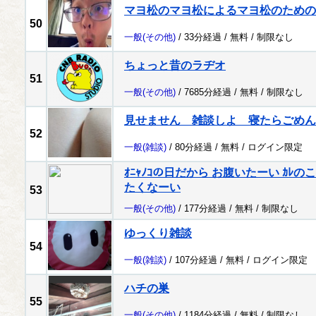
マヨ松のマヨ松によるマヨ松のための
50
一般
(その他)
/ 33分経過 /
無料
/
制限なし
ちょっと昔のラヂオ
51
一般
(その他)
/ 7685分経過 /
無料
/
制限なし
見せません 雑談しよ 寝たらごめん
52
一般
(雑談)
/ 80分経過 /
無料
/
ログイン限定
ｵﾆｬﾉｺの日だから お腹いたーい ｶ
たくなーい
53
一般
(その他)
/ 177分経過 /
無料
/
制限なし
ゆっくり雑談
54
一般
(雑談)
/ 107分経過 /
無料
/
ログイン限定
ハチの巣
55
一般
(その他)
/ 1184分経過 /
無料
/
制限なし