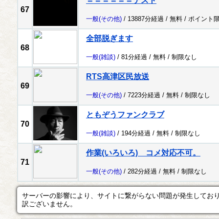
＝＝＝＝＝＝テスト
67
一般
(その他)
/ 13887分経過 /
無料
/
ポイント
全部脱ぎます
68
一般
(雑談)
/ 81分経過 /
無料
/
制限なし
RTS高津区民放送
69
一般
(その他)
/ 7223分経過 /
無料
/
制限なし
ともぞうファンクラブ
70
一般
(雑談)
/ 194分経過 /
無料
/
制限なし
作業(いろいろ) コメ対応不可。
71
一般
(その他)
/ 282分経過 /
無料
/
制限なし
サーバーの影響により、サイトに繋がらない問題が発生してお
訳ございません。