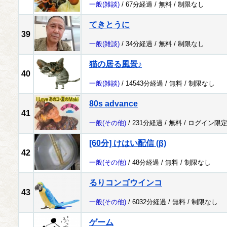
一般
(雑談)
/ 67分経過 /
無料
/
制限なし
てきとうに
39
一般
(雑談)
/ 34分経過 /
無料
/
制限なし
猫の居る風景♪
40
一般
(雑談)
/ 14543分経過 /
無料
/
制限なし
80s advance
41
一般
(その他)
/ 231分経過 /
無料
/
ログイン限
[60分] けはい配信 (β)
42
一般
(その他)
/ 48分経過 /
無料
/
制限なし
るりコンゴウインコ
43
一般
(その他)
/ 6032分経過 /
無料
/
制限なし
ゲーム