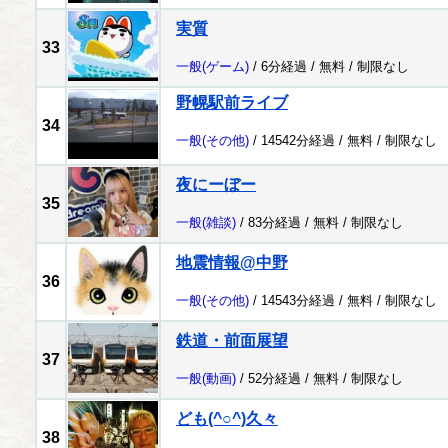
実質
33
一般
(ゲーム)
/ 6分経過 /
無料
/
制限なし
野幌駅前ライブ
34
一般
(その他)
/ 14542分経過 /
無料
/
制限なし
夜にーぼー
35
一般
(雑談)
/ 83分経過 /
無料
/
制限なし
地震情報@中野
36
一般
(その他)
/ 14543分経過 /
無料
/
制限なし
鉄道・前面展望
37
一般
(動画)
/ 52分経過 /
無料
/
制限なし
ども(^○^)久々
38