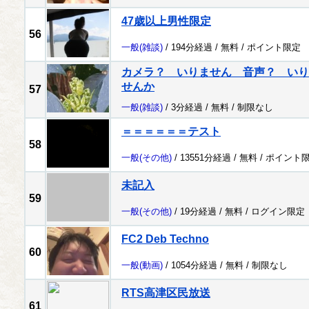
47歳以上男性限定
56
一般
(雑談)
/ 194分経過 /
無料
/
ポイント限定
カメラ？ いりません 音声？ いり
せんか
57
一般
(雑談)
/ 3分経過 /
無料
/
制限なし
＝＝＝＝＝＝テスト
58
一般
(その他)
/ 13551分経過 /
無料
/
ポイント
未記入
59
一般
(その他)
/ 19分経過 /
無料
/
ログイン限定
FC2 Deb Techno
60
一般
(動画)
/ 1054分経過 /
無料
/
制限なし
RTS高津区民放送
61