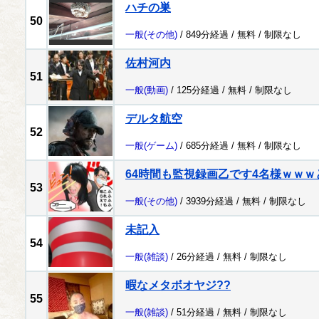
ハチの巣
50
一般
(その他)
/ 849分経過 /
無料
/
制限なし
佐村河内
51
一般
(動画)
/ 125分経過 /
無料
/
制限なし
デルタ航空
52
一般
(ゲーム)
/ 685分経過 /
無料
/
制限なし
64時間も監視録画乙です4名様ｗｗ
53
一般
(その他)
/ 3939分経過 /
無料
/
制限なし
未記入
54
一般
(雑談)
/ 26分経過 /
無料
/
制限なし
暇なメタボオヤジ??
55
一般
(雑談)
/ 51分経過 /
無料
/
制限なし