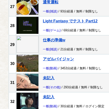
通常運転
27
一般
(雑談)
/ 93分経過 /
無料
/
制限なし
Light Fantasy でテスト Part12
28
一般
(ゲーム)
/ 69分経過 /
無料
/
制限なし
仕事の準備w
29
一般
(雑談)
/ 21分経過 /
無料
/
制限なし
アゼルバイジャン
30
一般
(動画)
/ 3453分経過 /
無料
/
制限なし
未記入
31
一般
(その他)
/ 293分経過 /
無料
/
制限なし
未記入
32
一般
(動画)
/ 30分経過 /
無料
/
ログイン限定