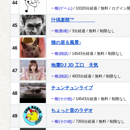
44
一般
(ゲーム)
/ 10320分経過 /
無料
/
ログイン
汁倶楽部™
45
一般
(動画)
/ 3分経過 /
無料
/
制限なし
猫の居る風景♪
46
一般
(雑談)
/ 14543分経過 /
無料
/
制限なし
地震DJ JD 工口 天気
47
一般
(雑談)
/ 4933分経過 /
無料
/
制限なし
チュンチュンライブ
48
一般
(その他)
/ 14543分経過 /
無料
/
制限なし
ちょっと昔のラヂオ
49
一般
(その他)
/ 7350分経過 /
無料
/
制限なし