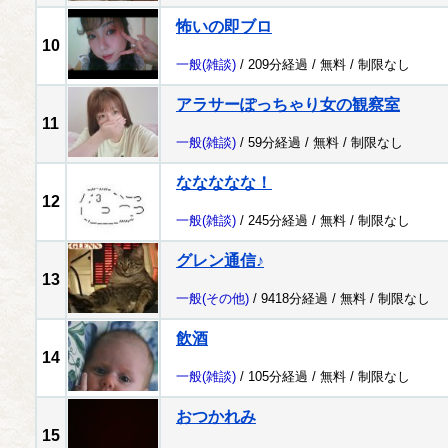
怖いの即ブロ
10
一般
(雑談)
/ 209分経過 /
無料
/
制限なし
アラサーぽっちゃり女の観察室
11
一般
(雑談)
/ 59分経過 /
無料
/
制限なし
ななななな！
12
一般
(雑談)
/ 245分経過 /
無料
/
制限なし
グレン通信♪
13
一般
(その他)
/ 9418分経過 /
無料
/
制限なし
飲酒
14
一般
(雑談)
/ 105分経過 /
無料
/
制限なし
おつかれみ
15