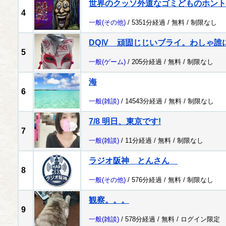
世界のクッソ外道なゴミどものホント
4
一般
(その他)
/ 5351分経過 /
無料
/
制限なし
DQⅣ 頑固じじいブライ。わしゃ誰
5
一般
(ゲーム)
/ 205分経過 /
無料
/
制限なし
海
6
一般
(雑談)
/ 14543分経過 /
無料
/
制限なし
7/8 明日、東京です!
7
一般
(雑談)
/ 11分経過 /
無料
/
制限なし
ラジオ阪神 とんさん
8
一般
(その他)
/ 576分経過 /
無料
/
制限なし
観察。。。
9
一般
(雑談)
/ 578分経過 /
無料
/
ログイン限定