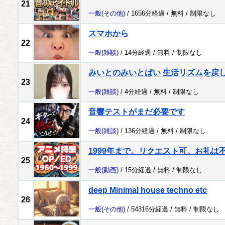
21
一般
(その他)
/ 1656分経過 /
無料
/
制限なし
スマホから
22
一般
(雑談)
/ 14分経過 /
無料
/
制限なし
みいとのみいとぱい 生活リズムを戻
23
一般
(雑談)
/ 4分経過 /
無料
/
制限なし
音響テストがまだ必要です
24
一般
(雑談)
/ 136分経過 /
無料
/
制限なし
1999年まで。リクエスト可。お礼は
25
一般
(動画)
/ 15分経過 /
無料
/
制限なし
deep Minimal house techno etc
26
一般
(その他)
/ 54316分経過 /
無料
/
制限なし