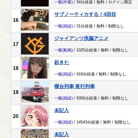
一般
(作業)
/ 34分経過 /
無料
/
ログイン限定
サブノーティカする！4回目
16
一般
(雑談)
/ 31分経過 /
無料
/
制限なし
ジャイアンツ洗脳アニメ
17
一般
(動画)
/ 1025分経過 /
無料
/
制限なし
起きた
18
一般
(雑談)
/ 418分経過 /
無料
/
制限なし
寝台列車 夜行列車
19
一般
(雑談)
/ 9356分経過 /
無料
/
制限なし
未記入
20
一般
(雑談)
/ 14543分経過 /
無料
/
制限なし
未記入