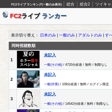
総合
総合2
ツイキャ
FC2ライブ ランキング(一般のみ表示)
FC2
ライブ
ランカー
表示切り替え：
日本のみ
|
一般のみ
|
アダルトのみ
|
す
同時視聴数順
未記入
1
一般
(その他)
/ 4720分経過 /
無料
/
制限なし
未記入
2
一般
(作業)
/ 109分経過 /
無料
/
ログイン限定
未記入
3
一般
(その他)
/ 14542分経過 /
無料
/
制限なし