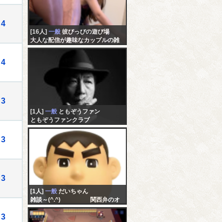
4
[16人]
一般
彼ぴっぴの遊び場
大人な配信が趣味なカップルの雑
談…
4
3
[1人]
一般
ともぞうファン
ともぞうファンクラブ
3
3
[1人]
一般
だいちゃん
雑談～(^.^) 関西弁のオ
ッちゃんやで～
3