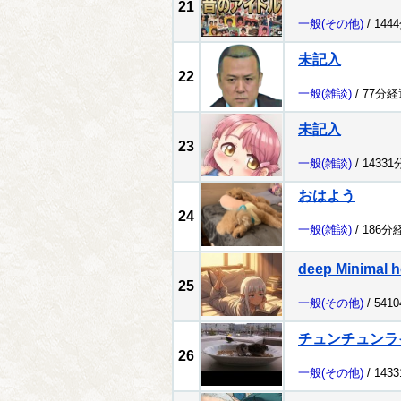
21
一般
(その他)
/ 144
未記入
22
一般
(雑談)
/ 77分経
未記入
23
一般
(雑談)
/ 1433
おはよう
24
一般
(雑談)
/ 186分
deep Minimal h
25
一般
(その他)
/ 541
チュンチュンラ
26
一般
(その他)
/ 143