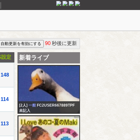
90
秒後に更新
G設定
新着ライブ
148
114
[2人]
一般
FC2USER667889TPF
未記入
113