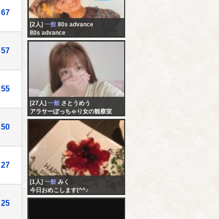
67
[2人]
一般
80s advance
80s advance
57
55
[27人]
一般
さとうめう
アラサーぽっちゃり女の観察室
50
27
[1人]
一般
みく
今日おめこします(^^♪
25