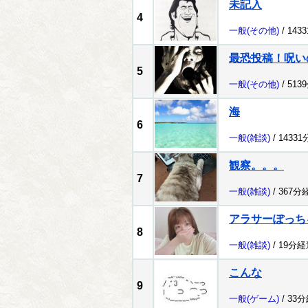
未記入
4
一般
(その他)
/ 143
最恐投稿！呪い
5
一般
(その他)
/ 513
海
6
一般
(雑談)
/ 1433
観察。。。
7
一般
(雑談)
/ 367分
アラサーぽっち
8
一般
(雑談)
/ 19分経
こんな
9
一般
(ゲーム)
/ 33