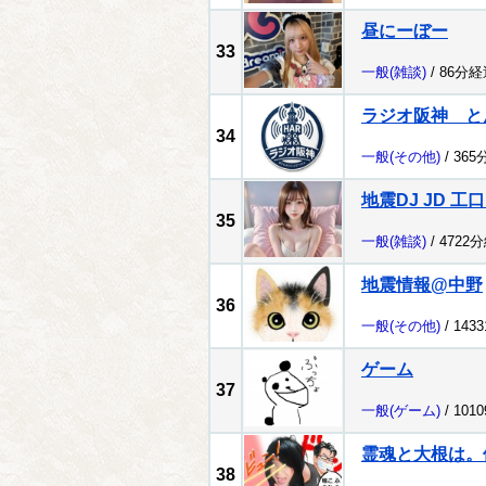
昼にーぼー
33
一般
(雑談)
/ 86分経
ラジオ阪神 
34
一般
(その他)
/ 365
地震DJ JD 工
35
一般
(雑談)
/ 4722
地震情報@中野
36
一般
(その他)
/ 143
ゲーム
37
一般
(ゲーム)
/ 101
霊魂と大根は。
38