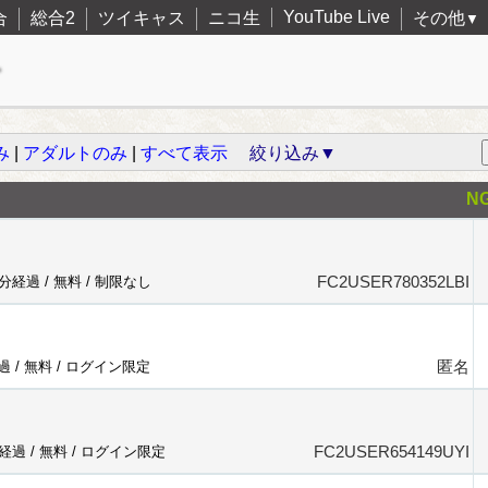
YouTube Live
合
総合2
ツイキャス
ニコ生
その他
▼
み
|
アダルトのみ
|
すべて表示
絞り込み▼
N
FC2USER780352LBI
8分経過 /
無料
/
制限なし
匿名
過 /
無料
/
ログイン限定
FC2USER654149UYI
分経過 /
無料
/
ログイン限定