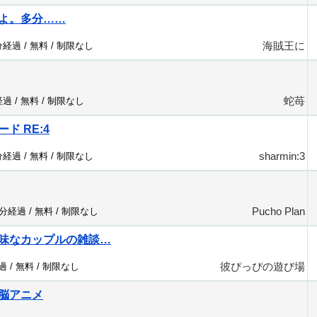
よ。多分……
海賊王に
分経過 /
無料
/
制限なし
蛇苺
経過 /
無料
/
制限なし
ード RE:4
sharmin:3
分経過 /
無料
/
制限なし
Pucho Plan
6分経過 /
無料
/
制限なし
味なカップルの雑談…
彼ぴっぴの遊び場
過 /
無料
/
制限なし
脳アニメ