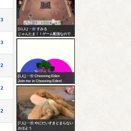
3
[11人]
一般
すみる
じゃんたま！！ゲーム配信なので
すぉ～！！(*ﾉωﾉ)「仮」
3
2
[1人]
一般
Choosing Eden
Join me in Choosing Eden!
2
2
[7人]
一般
やにだいすきとまらない
おはよう