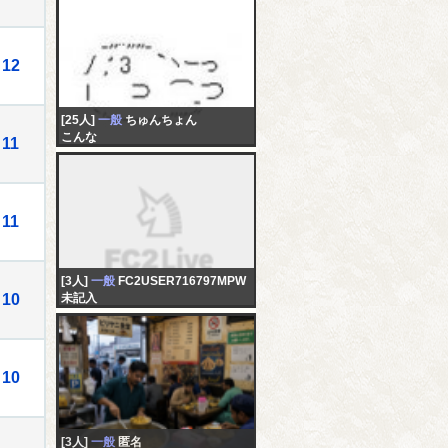
12
[25人]
一般
ちゅんちょん
こんな
11
11
[3人]
一般
FC2USER716797MPW
10
未記入
10
[3人]
一般
匿名