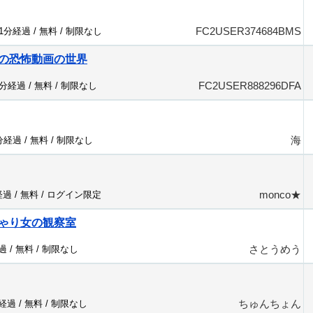
FC2USER374684BMS
31分経過 /
無料
/
制限なし
の恐怖動画の世界
FC2USER888296DFA
9分経過 /
無料
/
制限なし
海
1分経過 /
無料
/
制限なし
monco★
経過 /
無料
/
ログイン限定
ゃり女の観察室
さとうめう
過 /
無料
/
制限なし
ちゅんちょん
分経過 /
無料
/
制限なし