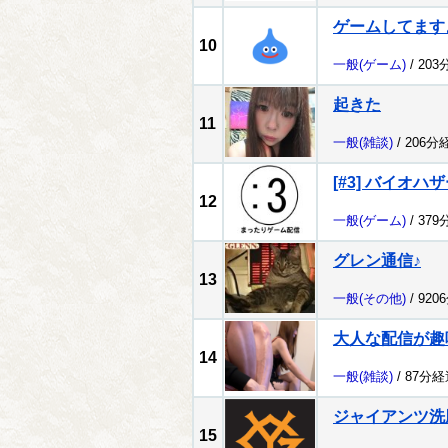
ゲームしてます
10
一般
(ゲーム)
/ 203
起きた
11
一般
(雑談)
/ 206分
[#3] バイオハザ
12
一般
(ゲーム)
/ 379
グレン通信♪
13
一般
(その他)
/ 920
大人な配信が趣
14
一般
(雑談)
/ 87分経
ジャイアンツ洗
15