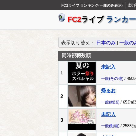
総
FC2ライブ ランキング(一般のみ表示)
FC2
ライブ
ランカー
表示切り替え：
日本のみ
|
一般の
同時視聴数順
未記入
1
一般
(その他)
/ 450
帰るお
2
一般
(雑談)
/ 65分経
未記入
3
一般
(動画)
/ 2583