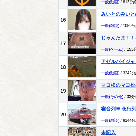
一般
(動画)
/ 813分
みいとのみいと
16
一般
(雑談)
/ 1059
じゃんたま！！ゲ
17
一般
(ゲーム)
/ 153
アゼルバイジャ
18
一般
(動画)
/ 3242
マヨ松のマヨ松
19
一般
(その他)
/ 33
寝台列車 夜行
20
一般
(雑談)
/ 9144
未記入