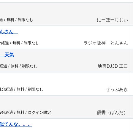
にーぼーじじい
過 /
無料
/
制限なし
とんさん
ラジオ阪神 とんさん
分経過 /
無料
/
制限なし
口 天気
地震DJJD 工口
分経過 /
無料
/
制限なし
ぜっぷあき
31分経過 /
無料
/
制限なし
優香（ぱんだ）
09分経過 /
無料
/
ログイン限定
似てんな。。。