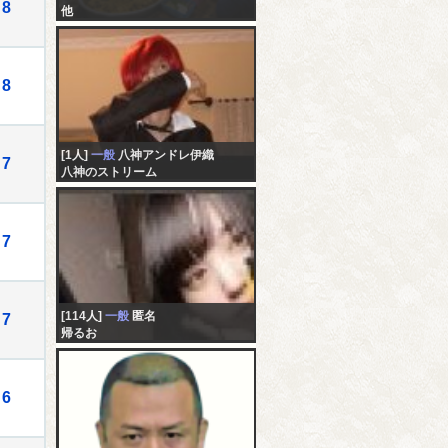
8
他
8
[1人]
一般
八神アンドレ伊織
7
八神のストリーム
7
[114人]
一般
匿名
7
帰るお
6