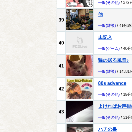
一般
(その他)
/ 372
他
39
一般
(雑談)
/ 41分経
未記入
40
一般
(ゲーム)
/ 40
猫の居る風景♪
41
一般
(雑談)
/ 1433
80s advance
42
一般
(その他)
/ 19
よければお声掛
43
一般
(その他)
/ 31
ハチの巣