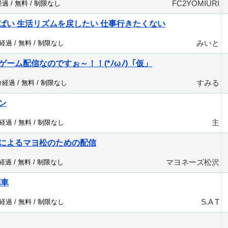
FC2YOMIURI
経過 /
無料
/
制限なし
ぱい 生活リズムを戻したい 仕事行きたくない
みいと
分経過 /
無料
/
制限なし
ーム配信なのですぉ～！！(*ﾉωﾉ)「仮」
すみる
分経過 /
無料
/
制限なし
ン
主
分経過 /
無料
/
制限なし
によるマヨ松のための配信
マヨネーズ松沢
分経過 /
無料
/
制限なし
列車
S.A T
分経過 /
無料
/
制限なし