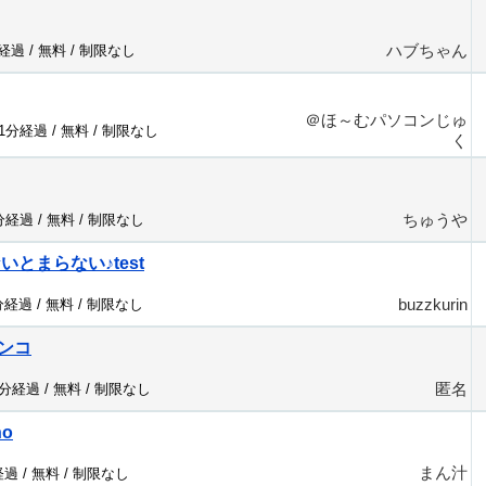
ハブちゃん
分経過 /
無料
/
制限なし
＠ほ～むパソコンじゅ
31分経過 /
無料
/
制限なし
く
ちゅうや
1分経過 /
無料
/
制限なし
ないとまらない♪test
buzzkurin
分経過 /
無料
/
制限なし
ンコ
匿名
0分経過 /
無料
/
制限なし
no
まん汁
経過 /
無料
/
制限なし