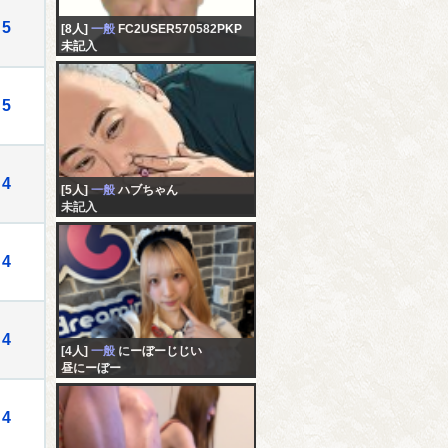
5
[8人]
一般
FC2USER570582PKP
未記入
5
4
[5人]
一般
ハブちゃん
未記入
4
4
[4人]
一般
にーぼーじじい
昼にーぼー
4