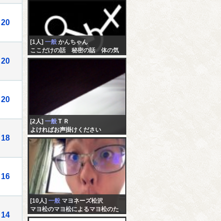
20
[1人]
一般
かんちゃん
ここだけの話 秘密の話 体の気
になる事
20
20
[2人]
一般
T Ｒ
よければお声掛けください
18
16
[10人]
一般
マヨネーズ松沢
マヨ松のマヨ松によるマヨ松のた
14
めの配信