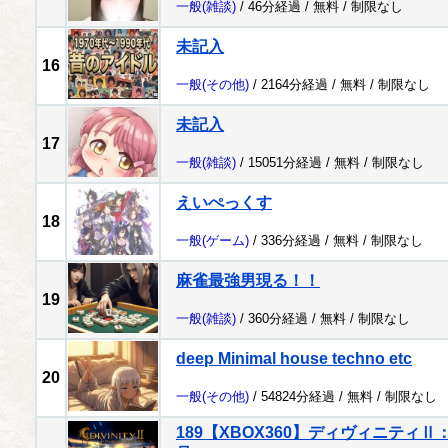
一般
(雑談)
/ 46分経過 /
無料
/
制限なし
未記入
16
一般
(その他)
/ 2164分経過 /
無料
/
制限なし
未記入
17
一般
(雑談)
/ 15051分経過 /
無料
/
制限なし
えいぺっくす
18
一般
(ゲーム)
/ 336分経過 /
無料
/
制限なし
麻雀最強男現る！！
19
一般
(雑談)
/ 360分経過 /
無料
/
制限なし
deep Minimal house techno etc
20
一般
(その他)
/ 54824分経過 /
無料
/
制限なし
189【XBOX360】ディヴィニティ