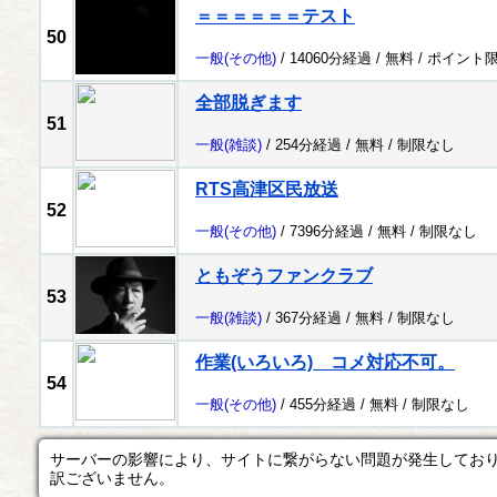
＝＝＝＝＝＝テスト
50
一般
(その他)
/ 14060分経過 /
無料
/
ポイント
全部脱ぎます
51
一般
(雑談)
/ 254分経過 /
無料
/
制限なし
RTS高津区民放送
52
一般
(その他)
/ 7396分経過 /
無料
/
制限なし
ともぞうファンクラブ
53
一般
(雑談)
/ 367分経過 /
無料
/
制限なし
作業(いろいろ) コメ対応不可。
54
一般
(その他)
/ 455分経過 /
無料
/
制限なし
サーバーの影響により、サイトに繋がらない問題が発生してお
訳ございません。