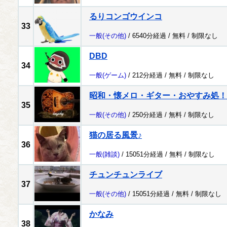
るりコンゴウインコ
33
一般
(その他)
/ 6540分経過 /
無料
/
制限なし
DBD
34
一般
(ゲーム)
/ 212分経過 /
無料
/
制限なし
昭和・懐メロ・ギター・おやすみ処！
35
一般
(その他)
/ 250分経過 /
無料
/
制限なし
猫の居る風景♪
36
一般
(雑談)
/ 15051分経過 /
無料
/
制限なし
チュンチュンライブ
37
一般
(その他)
/ 15051分経過 /
無料
/
制限なし
かなみ
38