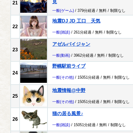
見
21
一般
(ゲーム)
/ 379分経過 /
無料
/
制限なし
地震DJ JD 工口 天気
22
一般
(雑談)
/ 261分経過 /
無料
/
制限なし
アゼルバイジャン
23
一般
(動画)
/ 3962分経過 /
無料
/
制限なし
野幌駅前ライブ
24
一般
(その他)
/ 15051分経過 /
無料
/
制限なし
地震情報@中野
25
一般
(その他)
/ 15051分経過 /
無料
/
制限なし
猫の居る風景♪
26
一般
(雑談)
/ 15051分経過 /
無料
/
制限なし