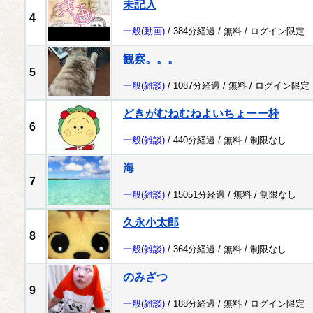
未記入
4
一般
(動画)
/ 384分経過 /
無料
/
ログイン限定
観察。。。
5
一般
(雑談)
/ 1087分経過 /
無料
/
ログイン限定
どきがむねむねよいちょーー枠
6
一般
(雑談)
/ 440分経過 /
無料
/
制限なし
海
7
一般
(雑談)
/ 15051分経過 /
無料
/
制限なし
久永小太郎
8
一般
(雑談)
/ 364分経過 /
無料
/
制限なし
のみざつ
9
一般
(雑談)
/ 188分経過 /
無料
/
ログイン限定