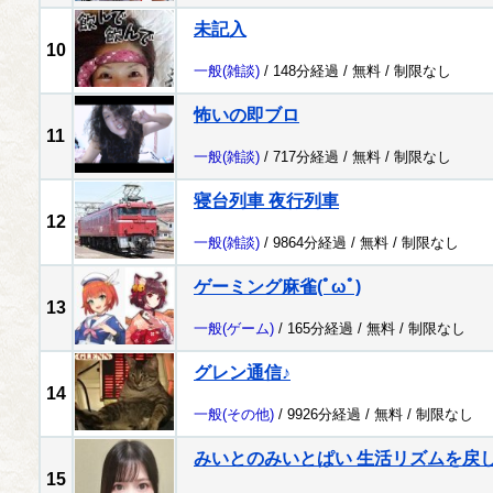
未記入
10
一般
(雑談)
/ 148分経過 /
無料
/
制限なし
怖いの即ブロ
11
一般
(雑談)
/ 717分経過 /
無料
/
制限なし
寝台列車 夜行列車
12
一般
(雑談)
/ 9864分経過 /
無料
/
制限なし
ゲーミング麻雀(ﾟωﾟ)
13
一般
(ゲーム)
/ 165分経過 /
無料
/
制限なし
グレン通信♪
14
一般
(その他)
/ 9926分経過 /
無料
/
制限なし
みいとのみいとぱい 生活リズムを戻
15