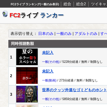
総合
総合2
ツイキャ
FC2ライブ ランキング(一般のみ表示)
FC2
ライブ
ランカー
表示切り替え：
日本のみ
|
一般のみ
|
アダルトのみ
|
す
同時視聴数順
未記入
1
一般
(その他)
/ 5228分経過 /
無料
/
制限なし
未記入
2
一般
(動画)
/ 273分経過 /
無料
/
制限なし
世界のクッソ外道なゴミどものホント
3
一般
(その他)
/ 5859分経過 /
無料
/
制限なし