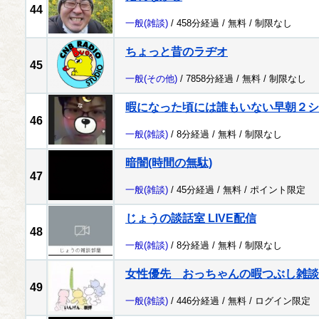
44
一般
(雑談)
/ 458分経過 /
無料
/
制限なし
ちょっと昔のラヂオ
45
一般
(その他)
/ 7858分経過 /
無料
/
制限なし
暇になった頃には誰もいない早朝２シ
46
一般
(雑談)
/ 8分経過 /
無料
/
制限なし
暗闇(時間の無駄)
47
一般
(雑談)
/ 45分経過 /
無料
/
ポイント限定
じょうの談話室 LIVE配信
48
一般
(雑談)
/ 8分経過 /
無料
/
制限なし
女性優先 おっちゃんの暇つぶし雑談
49
一般
(雑談)
/ 446分経過 /
無料
/
ログイン限定