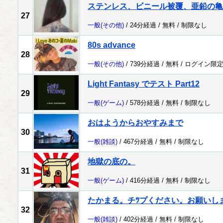
ステンレス、ビニール被覆、亜鉛の亀
27
一般
(その他)
/ 24分経過 /
無料
/
制限なし
80s advance
28
一般
(その他)
/ 739分経過 /
無料
/
ログイン限
Light Fantasy でテスト Part12
29
一般
(ゲーム)
/ 578分経過 /
無料
/
制限なし
おはようからおやすみまで
30
一般
(雑談)
/ 467分経過 /
無料
/
制限なし
地獄の底の。
31
一般
(ゲーム)
/ 416分経過 /
無料
/
制限なし
たかまる。チﾂプください。お願いし
32
一般
(雑談)
/ 402分経過 /
無料
/
制限なし