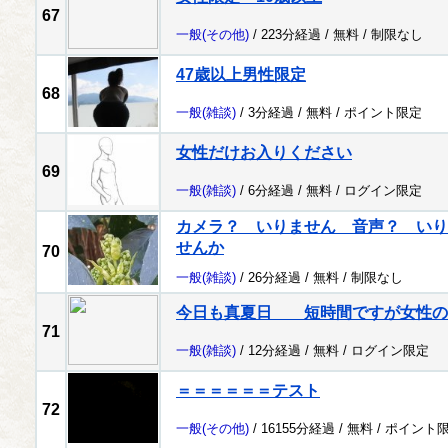
67
一般
(その他)
/ 223分経過 /
無料
/
制限なし
47歳以上男性限定
68
一般
(雑談)
/ 3分経過 /
無料
/
ポイント限定
女性だけお入りください
69
一般
(雑談)
/ 6分経過 /
無料
/
ログイン限定
カメラ？ いりません 音声？ いり
せんか
70
一般
(雑談)
/ 26分経過 /
無料
/
制限なし
今日も真夏日 短時間ですが女性の
71
一般
(雑談)
/ 12分経過 /
無料
/
ログイン限定
＝＝＝＝＝＝テスト
72
一般
(その他)
/ 16155分経過 /
無料
/
ポイント