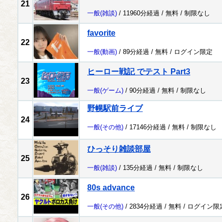
21
一般
(雑談)
/ 11960分経過 /
無料
/
制限なし
favorite
22
一般
(動画)
/ 89分経過 /
無料
/
ログイン限定
ヒーロー戦記 でテスト Part3
23
一般
(ゲーム)
/ 90分経過 /
無料
/
制限なし
野幌駅前ライブ
24
一般
(その他)
/ 17146分経過 /
無料
/
制限なし
ひっそり雑談部屋
25
一般
(雑談)
/ 135分経過 /
無料
/
制限なし
80s advance
26
一般
(その他)
/ 2834分経過 /
無料
/
ログイン限