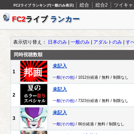
総合
総合2
ツイキャ
FC2ライブ ランキング(一般のみ表示)
FC2
ライブ
ランカー
表示切り替え：
日本のみ
|
一般のみ
|
アダルトのみ
|
す
同時視聴数順
未記入
1
一般
(その他)
/ 1012分経過 /
無料
/
制限なし
未記入
2
一般
(その他)
/ 7323分経過 /
無料
/
制限なし
未記入
3
一般
(その他)
/ 86分経過 /
無料
/
制限なし