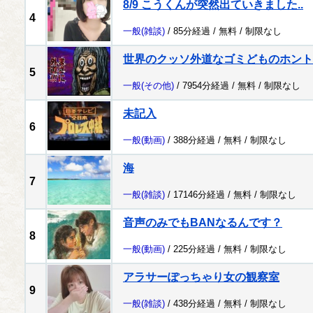
8/9 こうくんが突然出ていきました..
4
一般
(雑談)
/ 85分経過 /
無料
/
制限なし
世界のクッソ外道なゴミどものホント
5
一般
(その他)
/ 7954分経過 /
無料
/
制限なし
未記入
6
一般
(動画)
/ 388分経過 /
無料
/
制限なし
海
7
一般
(雑談)
/ 17146分経過 /
無料
/
制限なし
音声のみでもBANなるんです？
8
一般
(動画)
/ 225分経過 /
無料
/
制限なし
アラサーぽっちゃり女の観察室
9
一般
(雑談)
/ 438分経過 /
無料
/
制限なし