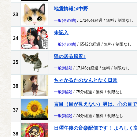
地震情報@中野
33
一般
(その他)
/ 17146分経過 /
無料
/
制限なし
未記入
34
一般
(その他)
/ 6542分経過 /
無料
/
制限なし
猫の居る風景♪
35
一般
(雑談)
/ 17146分経過 /
無料
/
制限なし
ちゃかるたのなんとなく日常
36
一般
(雑談)
/ 75分経過 /
無料
/
制限なし
盲目（目が見えない）男は、心の目で
37
一般
(雑談)
/ 74分経過 /
無料
/
制限なし
日曜午後の音楽配信です！ よろしく哀愁 
38