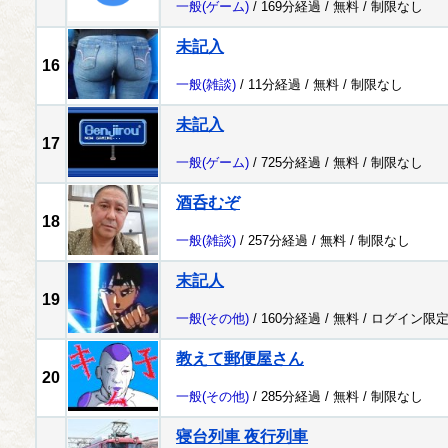
一般
(ゲーム)
/ 169分経過 /
無料
/
制限なし
未記入
16
一般
(雑談)
/ 11分経過 /
無料
/
制限なし
未記入
17
一般
(ゲーム)
/ 725分経過 /
無料
/
制限なし
酒呑むぞ
18
一般
(雑談)
/ 257分経過 /
無料
/
制限なし
末記人
19
一般
(その他)
/ 160分経過 /
無料
/
ログイン限
教えて郵便屋さん
20
一般
(その他)
/ 285分経過 /
無料
/
制限なし
寝台列車 夜行列車