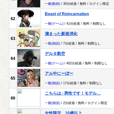
一般
(動画)
/ 30分経過 /
無料
/
ログイン限定
Beast of Reincarnation
62
一般
(ゲーム)
/ 41分経過 /
無料
/
制限なし
溜まった新規消化
63
一般
(雑談)
/ 7分経過 /
無料
/
制限なし
デルタ航空
64
一般
(ゲーム)
/ 402分経過 /
無料
/
制限なし
アル中にーぼー
65
一般
(雑談)
/ 17分経過 /
無料
/
制限なし
こちらは♂男性です！モデル…
66
一般
(雑談)
/ 2分経過 /
無料
/
ログイン限定
女性限定 10歳以上