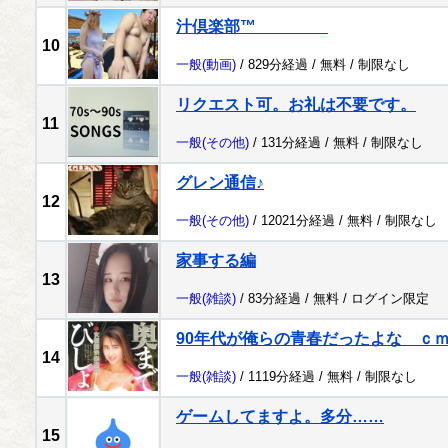
汁倶楽部™
10
一般
(動画)
/ 829分経過 /
無料
/
制限なし
リクエスト可。お礼は不要です。
11
一般
(その他)
/ 131分経過 /
無料
/
制限なし
グレン通信♪
12
一般
(その他)
/ 12021分経過 /
無料
/
制限なし
家事する編
13
一般
(雑談)
/ 83分経過 /
無料
/
ログイン限定
90年代が俺らの青春だったよな ｃ
14
一般
(雑談)
/ 1119分経過 /
無料
/
制限なし
ゲームしてますよ。多分……
15