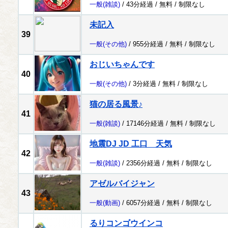
一般
(雑談)
/ 43分経過 /
無料
/
制限なし
未記入
39
一般
(その他)
/ 955分経過 /
無料
/
制限なし
おじいちゃんです
40
一般
(その他)
/ 3分経過 /
無料
/
制限なし
猫の居る風景♪
41
一般
(雑談)
/ 17146分経過 /
無料
/
制限なし
地震DJ JD 工口 天気
42
一般
(雑談)
/ 2356分経過 /
無料
/
制限なし
アゼルバイジャン
43
一般
(動画)
/ 6057分経過 /
無料
/
制限なし
るりコンゴウインコ