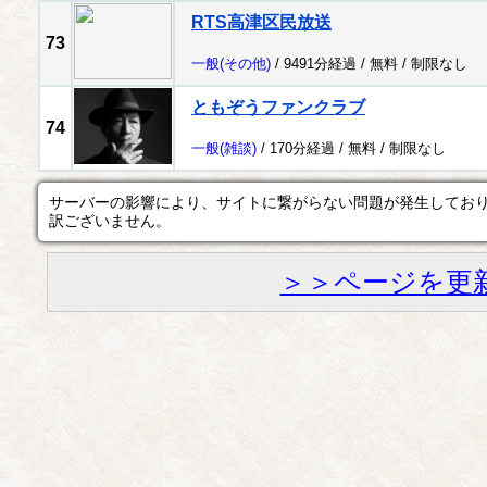
RTS高津区民放送
73
一般
(その他)
/ 9491分経過 /
無料
/
制限なし
ともぞうファンクラブ
74
一般
(雑談)
/ 170分経過 /
無料
/
制限なし
サーバーの影響により、サイトに繋がらない問題が発生してお
訳ございません。
＞＞ページを更