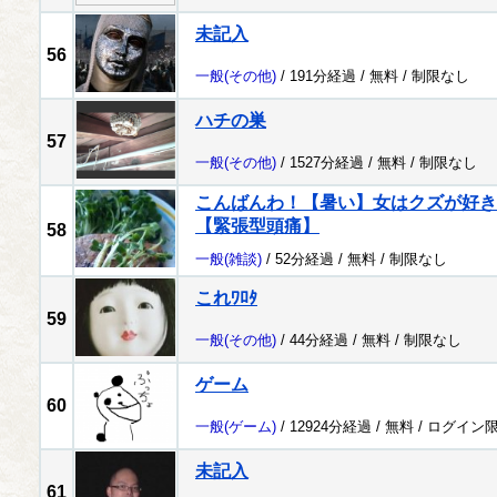
未記入
56
一般
(その他)
/ 191分経過 /
無料
/
制限なし
ハチの巣
57
一般
(その他)
/ 1527分経過 /
無料
/
制限なし
こんばんわ！【暑い】女はクズが好き
【緊張型頭痛】
58
一般
(雑談)
/ 52分経過 /
無料
/
制限なし
これﾜﾛﾀ
59
一般
(その他)
/ 44分経過 /
無料
/
制限なし
ゲーム
60
一般
(ゲーム)
/ 12924分経過 /
無料
/
ログイン
未記入
61