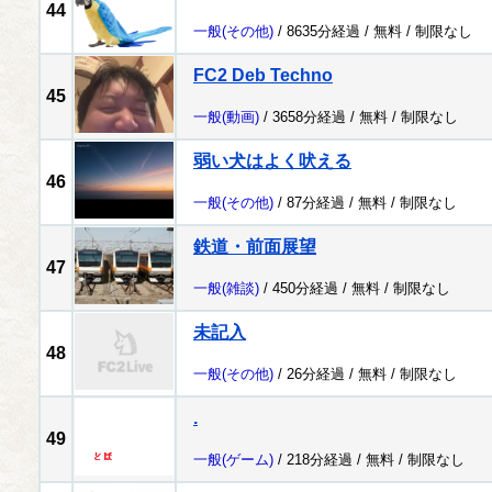
44
一般
(その他)
/ 8635分経過 /
無料
/
制限なし
FC2 Deb Techno
45
一般
(動画)
/ 3658分経過 /
無料
/
制限なし
弱い犬はよく吠える
46
一般
(その他)
/ 87分経過 /
無料
/
制限なし
鉄道・前面展望
47
一般
(雑談)
/ 450分経過 /
無料
/
制限なし
未記入
48
一般
(その他)
/ 26分経過 /
無料
/
制限なし
.
49
一般
(ゲーム)
/ 218分経過 /
無料
/
制限なし