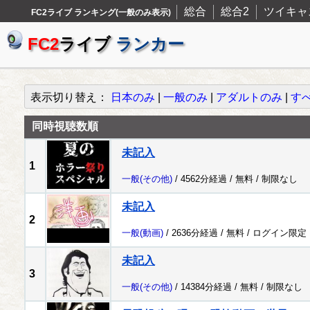
総合
総合2
ツイキャ
FC2ライブ ランキング(一般のみ表示)
FC2
ライブ
ランカー
表示切り替え：
日本のみ
|
一般のみ
|
アダルトのみ
|
す
同時視聴数順
未記入
1
一般
(その他)
/ 4562分経過 /
無料
/
制限なし
未記入
2
一般
(動画)
/ 2636分経過 /
無料
/
ログイン限定
未記入
3
一般
(その他)
/ 14384分経過 /
無料
/
制限なし