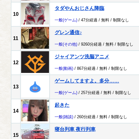
タダやんおじさん降臨
10
一般
(ゲーム)
/ 47分経過 /
無料
/
制限なし
グレン通信♪
11
一般
(その他)
/ 9260分経過 /
無料
/
制限なし
ジャイアンツ洗脳アニメ
12
一般
(動画)
/ 867分経過 /
無料
/
制限なし
ゲームしてますよ。多分……
13
一般
(ゲーム)
/ 257分経過 /
無料
/
制限なし
起きた
14
一般
(雑談)
/ 260分経過 /
無料
/
制限なし
寝台列車 夜行列車
15