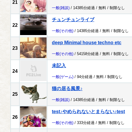
21
一般
(雑談)
/ 14385分経過 /
無料
/
制限なし
チュンチュンライブ
22
一般
(その他)
/ 14385分経過 /
無料
/
制限なし
deep Minimal house techno etc
23
一般
(その他)
/ 54158分経過 /
無料
/
制限なし
未記入
24
一般
(ゲーム)
/ 94分経過 /
無料
/
制限なし
猫の居る風景♪
25
一般
(雑談)
/ 14385分経過 /
無料
/
制限なし
test♪やめられないとまらない♪test
26
一般
(その他)
/ 333分経過 /
無料
/
制限なし