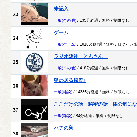
未記入
33
一般
(その他)
/ 135分経過 /
無料
/
制限なし
ゲーム
34
一般
(ゲーム)
/ 10163分経過 /
無料
/
ログイン
ラジオ阪神 とんさん
35
一般
(その他)
/ 418分経過 /
無料
/
制限なし
猫の居る風景♪
36
一般
(雑談)
/ 14385分経過 /
無料
/
制限なし
ここだけの話 秘密の話 体の気にな
37
一般
(雑談)
/ 84分経過 /
無料
/
制限なし
ハチの巣
38