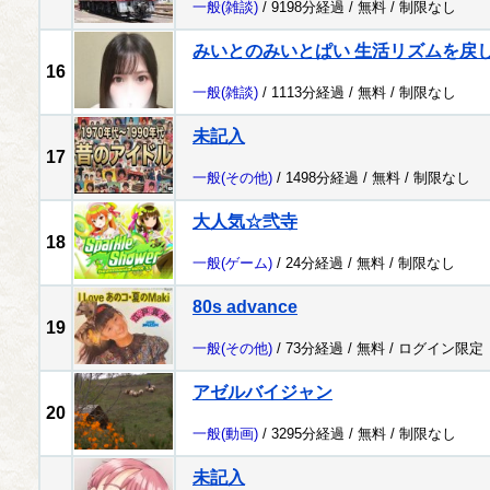
一般
(雑談)
/ 9198分経過 /
無料
/
制限なし
みいとのみいとぱい 生活リズムを戻
16
一般
(雑談)
/ 1113分経過 /
無料
/
制限なし
未記入
17
一般
(その他)
/ 1498分経過 /
無料
/
制限なし
大人気☆弐寺
18
一般
(ゲーム)
/ 24分経過 /
無料
/
制限なし
80s advance
19
一般
(その他)
/ 73分経過 /
無料
/
ログイン限定
アゼルバイジャン
20
一般
(動画)
/ 3295分経過 /
無料
/
制限なし
未記入