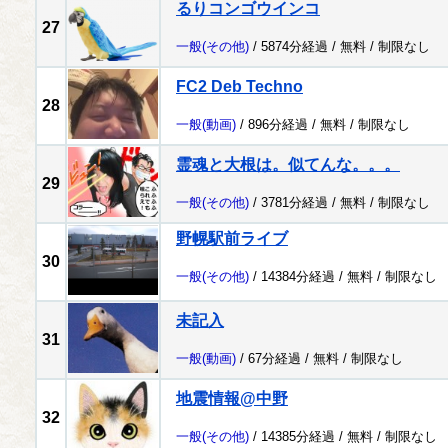
るりコンゴウインコ
27
一般
(その他)
/ 5874分経過 /
無料
/
制限なし
FC2 Deb Techno
28
一般
(動画)
/ 896分経過 /
無料
/
制限なし
霊魂と大根は。似てんな。。。
29
一般
(その他)
/ 3781分経過 /
無料
/
制限なし
野幌駅前ライブ
30
一般
(その他)
/ 14384分経過 /
無料
/
制限なし
未記入
31
一般
(動画)
/ 67分経過 /
無料
/
制限なし
地震情報@中野
32
一般
(その他)
/ 14385分経過 /
無料
/
制限なし