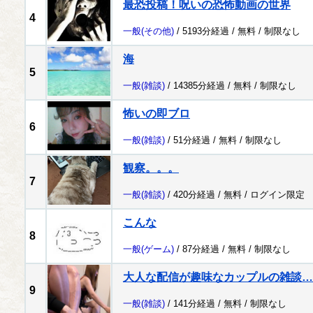
最恐投稿！呪いの恐怖動画の世界
4
一般
(その他)
/ 5193分経過 /
無料
/
制限なし
海
5
一般
(雑談)
/ 14385分経過 /
無料
/
制限なし
怖いの即ブロ
6
一般
(雑談)
/ 51分経過 /
無料
/
制限なし
観察。。。
7
一般
(雑談)
/ 420分経過 /
無料
/
ログイン限定
こんな
8
一般
(ゲーム)
/ 87分経過 /
無料
/
制限なし
大人な配信が趣味なカップルの雑談…
9
一般
(雑談)
/ 141分経過 /
無料
/
制限なし