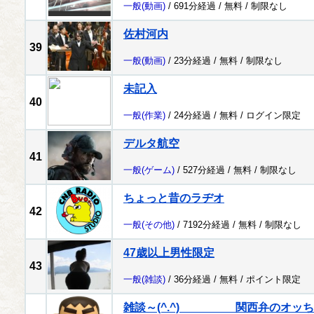
一般
(動画)
/ 691分経過 /
無料
/
制限なし
佐村河内
39
一般
(動画)
/ 23分経過 /
無料
/
制限なし
未記入
40
一般
(作業)
/ 24分経過 /
無料
/
ログイン限定
デルタ航空
41
一般
(ゲーム)
/ 527分経過 /
無料
/
制限なし
ちょっと昔のラヂオ
42
一般
(その他)
/ 7192分経過 /
無料
/
制限なし
47歳以上男性限定
43
一般
(雑談)
/ 36分経過 /
無料
/
ポイント限定
雑談～(^.^) 関西弁のオッち