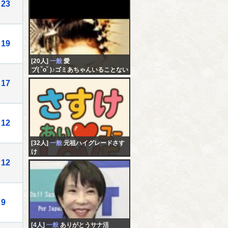
23
19
[20人]
一般
愛
ブ( ˘o˘ )♪ゴミあちゃんいることない
からデブス枠wパクリは犯罪です
17
12
[32人]
一般
元祖ハイグレードさす
け
さすけは男の決断しました 明後
12
日から新小岩から静岡迄の徒歩配
信に行きます
9
[4人]
一般
ありがとうサナ活