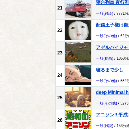
寝台列車 夜行
21
一般
(雑談)
/ 7771
配信王子様は復
22
一般
(その他)
/ 62
アゼルバイジャ
23
一般
(動画)
/ 1868
寝るまで少し
24
一般
(その他)
/ 552
deep Minimal h
25
一般
(その他)
/ 527
アニソン!! 平成
26
一般
(雑談)
/ 153分