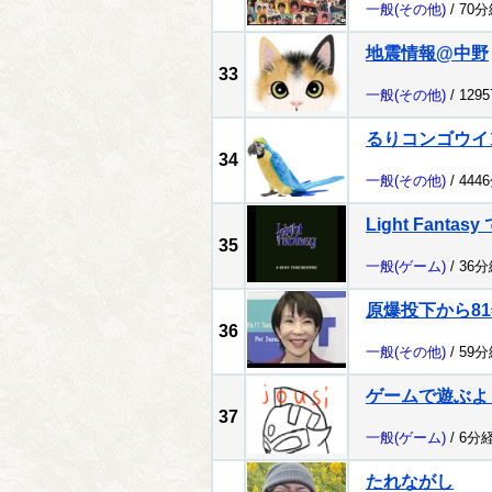
一般
(その他)
/ 70
地震情報@中野
33
一般
(その他)
/ 129
るりコンゴウイ
34
一般
(その他)
/ 444
Light Fantas
35
一般
(ゲーム)
/ 36
原爆投下から8
36
一般
(その他)
/ 59
ゲームで遊ぶよ
37
一般
(ゲーム)
/ 6分
たれながし