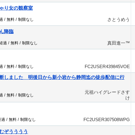
ゃり女の観察室
さとうめう
過 /
無料
/
制限なし
ん降臨
真田進一™️
分経過 /
無料
/
制限なし
FC2USER439845VOE
過 /
無料
/
制限なし
断しました 明後日から新小岩から静岡迄の徒歩配信に行
元祖ハイグレードさす
過 /
無料
/
制限なし
け
FC2USER307508WPG
経過 /
無料
/
制限なし
むぞうううう