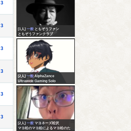
3
3
[1人]
一般
ともぞうファン
ともぞうファンクラブ
3
3
[2人]
一般
AlphaZance
Ultrawide Gaming Solo
3
3
[2人]
一般
マヨネーズ松沢
マヨ松のマヨ松によるマヨ松のた