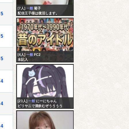
[7人]
一般
菊子
5
配信王子様は復活します。
5
[4人]
一般
FC2
5
未記入
4
[23人]
一般
にーにちゃん
4
ビリヤニで酒飲むぞうううう
4