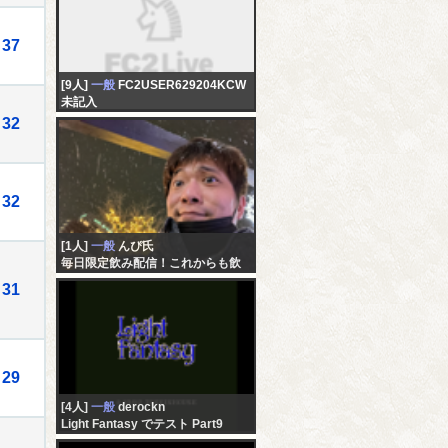
37
[9人]
一般
FC2USER629204KCW
未記入
32
32
[1人]
一般
んぴ氏
毎日限定飲み配信！これからも飲
みます！
31
29
[4人]
一般
derockn
Light Fantasy でテスト Part9