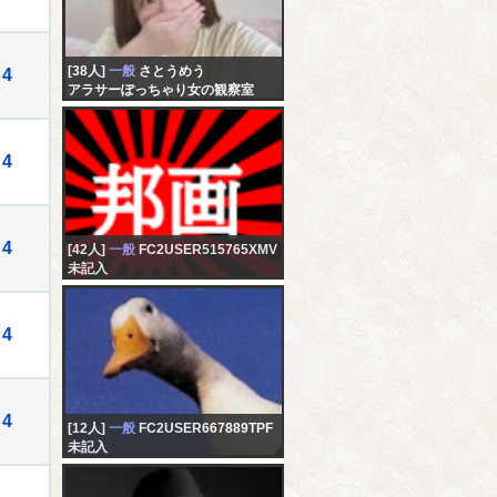
[38人]
一般
さとうめう
4
アラサーぽっちゃり女の観察室
4
4
[42人]
一般
FC2USER515765XMV
未記入
4
4
[12人]
一般
FC2USER667889TPF
未記入