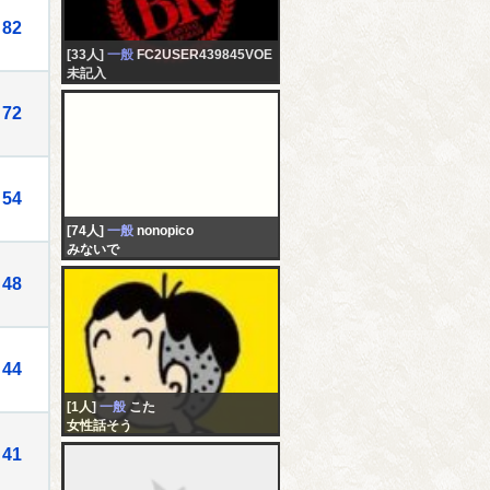
82
[33人]
一般
FC2USER439845VOE
未記入
72
54
[74人]
一般
nonopico
みないで
48
44
[1人]
一般
こた
女性話そう
41