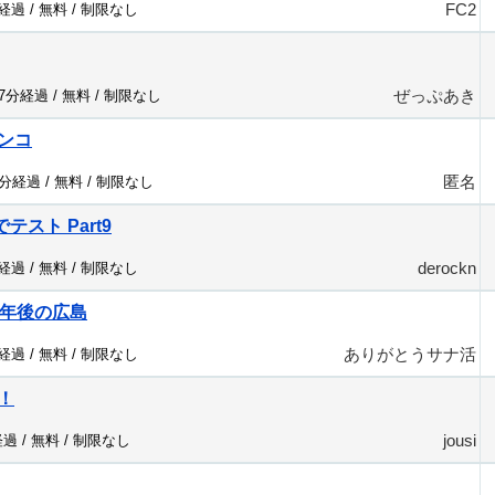
FC2
分経過 /
無料
/
制限なし
ぜっぷあき
57分経過 /
無料
/
制限なし
ンコ
匿名
6分経過 /
無料
/
制限なし
y でテスト Part9
derockn
分経過 /
無料
/
制限なし
1年後の広島
ありがとうサナ活
分経過 /
無料
/
制限なし
！
jousi
経過 /
無料
/
制限なし