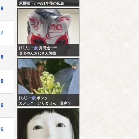
原爆投下から81年後の広島
9
7
[32人]
一般
真田進一™️
タダやんおじさん降臨
6
6
[1人]
一般
ポンタ
カメラ？ いりません 音声？
6
いりません チャットで妄想にふ
けりませんか
5