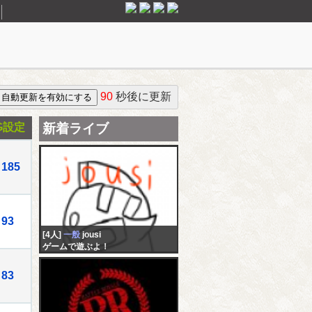
90
秒後に更新
G設定
新着ライブ
185
93
[4人]
一般
jousi
ゲームで遊ぶよ！
83