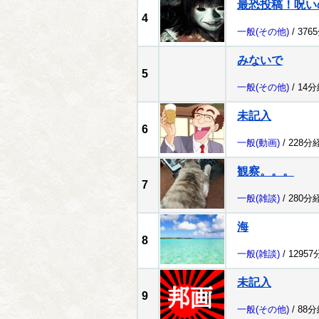
最恐投稿！呪い
4
一般
(その他)
/ 376
みないで
5
一般
(その他)
/ 14
未記入
6
一般
(動画)
/ 228分
観察。。。
7
一般
(雑談)
/ 280分
海
8
一般
(雑談)
/ 1295
未記入
9
一般
(その他)
/ 88