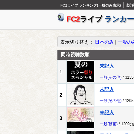
総
FC2ライブ ランキング(一般のみ表示)
FC2
ライブ
ランカー
表示切り替え：
日本のみ
|
一般の
同時視聴数順
未記入
1
一般
(その他)
/ 313
未記入
2
一般
(その他)
/ 129
未記入
3
一般
(動画)
/ 1209