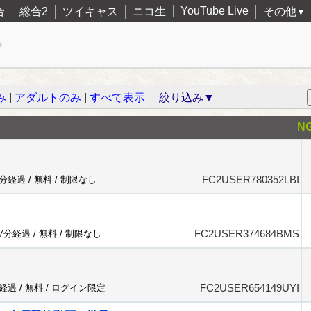
YouTube Live
合
総合2
ツイキャス
ニコ生
その他
▼
み
|
アダルトのみ
|
すべて表示
絞り込み▼
N
FC2USER780352LBI
5分経過 /
無料
/
制限なし
FC2USER374684BMS
57分経過 /
無料
/
制限なし
FC2USER654149UYI
分経過 /
無料
/
ログイン限定