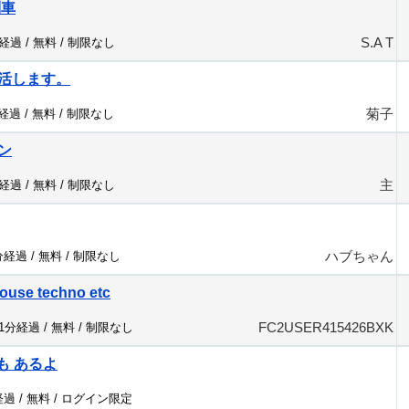
列車
S.A T
分経過 /
無料
/
制限なし
活します。
菊子
分経過 /
無料
/
制限なし
ン
主
分経過 /
無料
/
制限なし
ハブちゃん
分経過 /
無料
/
制限なし
ouse techno etc
FC2USER415426BXK
31分経過 /
無料
/
制限なし
も あるよ
経過 /
無料
/
ログイン限定