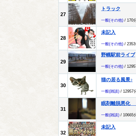
トラック
27
一般
(その他)
/ 170
未記入
28
一般
(その他)
/ 235
野幌駅前ライブ
29
一般
(その他)
/ 129
猫の居る風景♪
30
一般
(雑談)
/ 1295
眠剤離脱悪化 
31
一般
(雑談)
/ 1066
未記入
32