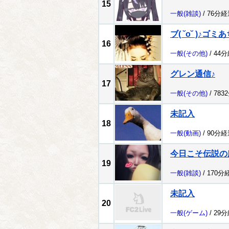
15
一般
(雑談)
/ 76分経
ブ( ˘o˘ )
16
一般
(その他)
/ 44
グレン通信♪
17
一般
(その他)
/ 783
未記入
18
一般
(動画)
/ 90分経
今日こそ伝説の
19
一般
(雑談)
/ 170分
未記入
20
一般
(ゲーム)
/ 29