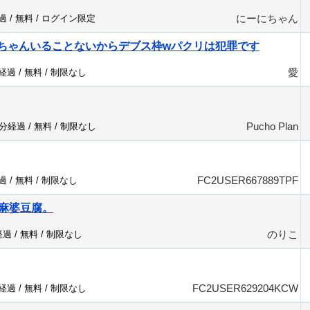
にーにちゃん
過 /
無料
/
ログイン限定
♪ゴミあちゃんいることないからデブス枠wパクリは犯罪です
愛
分経過 /
無料
/
制限なし
Pucho Plan
2分経過 /
無料
/
制限なし
FC2USER667889TPF
過 /
無料
/
制限なし
麻婆豆腐。
のりこ
経過 /
無料
/
制限なし
FC2USER629204KCW
分経過 /
無料
/
制限なし