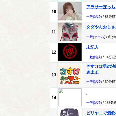
アラサーぽっち
10
一般
(雑談)
/ 86分経
タダやんおじさ
11
一般
(ゲーム)
/ 61
未記入
12
一般
(雑談)
/ 14分経
さすけは男の決
きます
13
一般
(雑談)
/ 50分経
.
14
一般
(雑談)
/ 187分
ビリヤニで酒飲