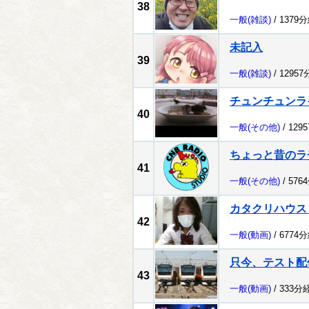
38
一般
(雑談)
/ 1379
未記入
39
一般
(雑談)
/ 1295
チュンチュンラ
40
一般
(その他)
/ 129
ちょっと昔のラ
41
一般
(その他)
/ 576
カタクリハウス
42
一般
(動画)
/ 6774
只今、テスト配
43
一般
(動画)
/ 333分