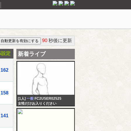
90
秒後に更新
G設定
新着ライブ
162
158
[1人]
一般
FC2USER02525
女性だけお入りください
141