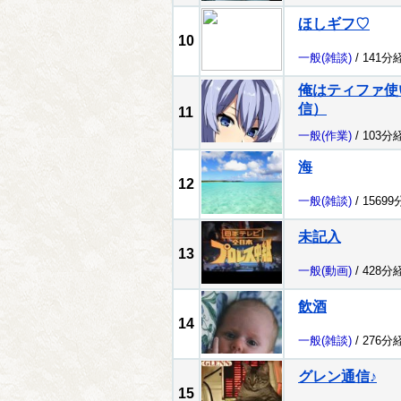
ほしギフ♡
10
一般
(雑談)
/ 141分
俺はティファ使
信）
11
一般
(作業)
/ 103分
海
12
一般
(雑談)
/ 1569
未記入
13
一般
(動画)
/ 428分
飲酒
14
一般
(雑談)
/ 276分
グレン通信♪
15