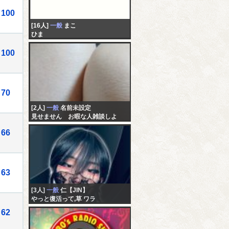
100
[16人]
一般
まこ
ひま
100
70
[2人]
一般
名前未設定
見せません お暇な人雑談しよ
66
63
[3人]
一般
仁【JIN】
やっと復活って,草 ワラ
62