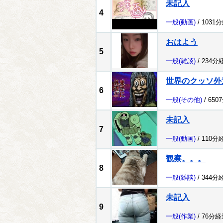
未記入
4
一般
(動画)
/ 1031
おはよう
5
一般
(雑談)
/ 234分
世界のクッソ外
6
一般
(その他)
/ 650
未記入
7
一般
(動画)
/ 110分
観察。。。
8
一般
(雑談)
/ 344分
未記入
9
一般
(作業)
/ 76分経