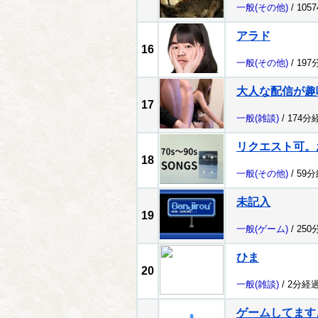
一般
(その他)
/ 105
アラド
16
一般
(その他)
/ 197
大人な配信が趣
17
一般
(雑談)
/ 174分
リクエスト可。
18
一般
(その他)
/ 59
未記入
19
一般
(ゲーム)
/ 250
ひま
20
一般
(雑談)
/ 2分経過
ゲームしてます