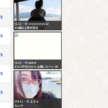
5
[1人]
一般
yyyyyyyyyy12
47歳以上男性限定
5
5
[1人]
一般
guest
ｵﾆｬﾉｺの日だから お腹いたーい ｶﾚ
のことめちゃくちゃ気になってる
5
し 諦めたくなーい
5
[15人]
一般
まるも
ねぶそ