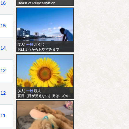
16
Beast of Reincarnation
15
[7人]
一般
おうじ
14
おはようからおやすみまで
12
[4人]
一般
咲人
12
盲目（目が見えない）男は、心の
目で見てるよ。
11