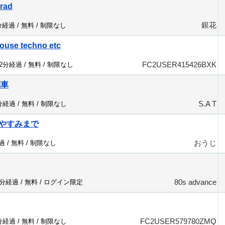
crad
銀花
分経過 /
無料
/
制限なし
ouse techno etc
FC2USER415426BXK
72分経過 /
無料
/
制限なし
列車
S.A T
2分経過 /
無料
/
制限なし
やすみまで
おうじ
過 /
無料
/
制限なし
80s advance
7分経過 /
無料
/
ログイン限定
FC2USER579780ZMQ
9分経過 /
無料
/
制限なし