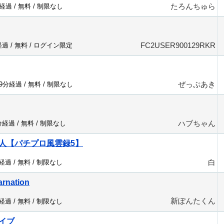
たろんちゅら
分経過 /
無料
/
制限なし
FC2USER900129RKR
経過 /
無料
/
ログイン限定
ぜっぷあき
99分経過 /
無料
/
制限なし
ハブちゃん
分経過 /
無料
/
制限なし
人【パチプロ風雲録5】
白
分経過 /
無料
/
制限なし
arnation
新ぽんたくん
分経過 /
無料
/
制限なし
イブ