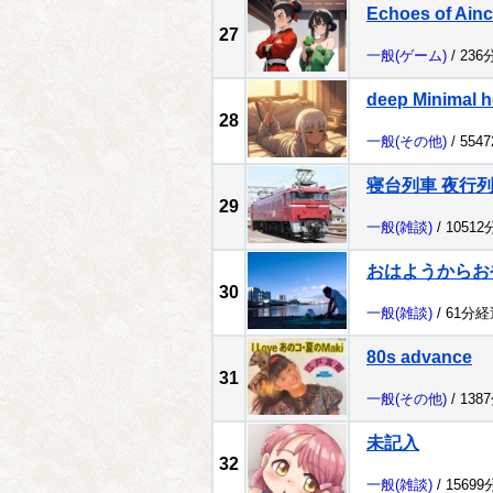
Echoes of Ain
27
一般
(ゲーム)
/ 236
deep Minimal h
28
一般
(その他)
/ 554
寝台列車 夜行
29
一般
(雑談)
/ 1051
おはようからお
30
一般
(雑談)
/ 61分経
80s advance
31
一般
(その他)
/ 138
未記入
32
一般
(雑談)
/ 1569