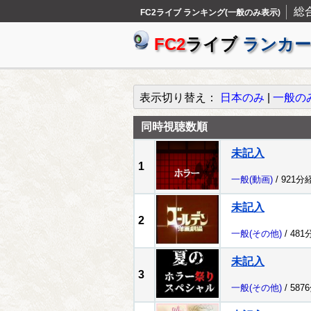
総
FC2ライブ ランキング(一般のみ表示)
FC2
ライブ
ランカー
表示切り替え：
日本のみ
|
一般の
同時視聴数順
未記入
1
一般
(動画)
/ 921分
未記入
2
一般
(その他)
/ 481
未記入
3
一般
(その他)
/ 587