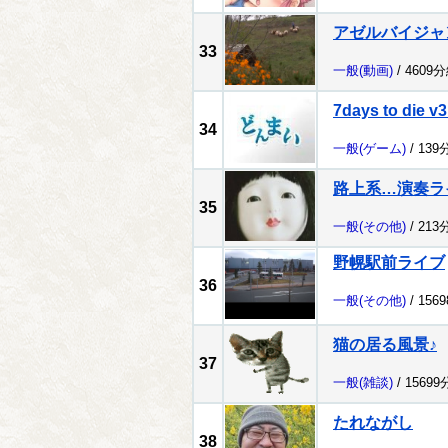
アゼルバイジャ
33
一般
(動画)
/ 4609
7days to die v3
34
一般
(ゲーム)
/ 139
路上系…演奏ライ
35
一般
(その他)
/ 213
野幌駅前ライブ
36
一般
(その他)
/ 156
猫の居る風景♪
37
一般
(雑談)
/ 1569
たれながし
38