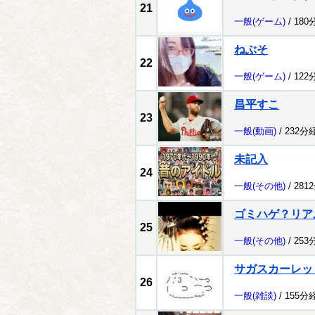
21
一般
(ゲーム)
/ 180
ねぶそ
22
一般
(ゲーム)
/ 122
昌平すこ
23
一般
(動画)
/ 232分
未記入
24
一般
(その他)
/ 281
ゴミハゲ？リア
25
一般
(その他)
/ 253
サガスカーレッ
26
一般
(雑談)
/ 155分