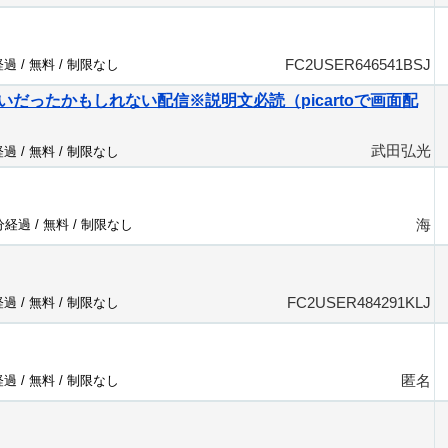
FC2USER646541BSJ
経過 /
無料
/
制限なし
いだったかもしれない配信※説明文必読（picartoで画面配
武田弘光
経過 /
無料
/
制限なし
海
9分経過 /
無料
/
制限なし
FC2USER484291KLJ
経過 /
無料
/
制限なし
匿名
経過 /
無料
/
制限なし