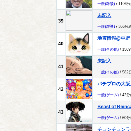
一般
(雑談)
/ 1106
未記入
39
一般
(雑談)
/ 366分
地震情報@中野
40
一般
(その他)
/ 156
未記入
41
一般
(その他)
/ 582
パチプロの大阪
42
一般
(ゲーム)
/ 42
Beast of Reinc
43
一般
(ゲーム)
/ 60
チュンチュンラ