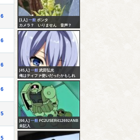
6
[1人]
一般
ポンタ
カメラ？ いりません 音声？
いりません チャットで妄想にふ
けりませんか
6
6
[45人]
一般
武田弘光
俺はティファ使いだったかもしれ
ない配信※説明文必読（picartoで
画面配信）
6
5
[66人]
一般
FC2USER412692ANB
未記入
5