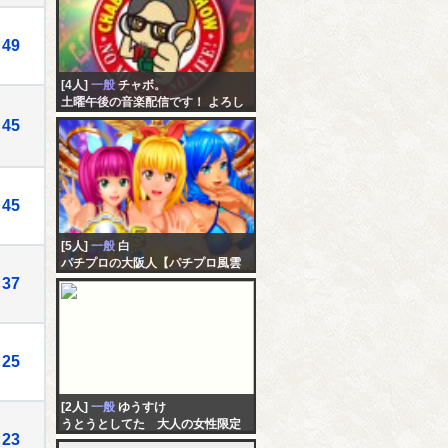
49
[4人]
一般
チャボ。
土曜午後の音楽配信です！ よろし
く哀愁 ♬ (^_^)
45
45
[5人]
一般
白
パチプロの大阪人【パチプロ風雲
録5】
37
25
[2人]
一般
ゆうすけ
うとうとしてた 大人の女性限定
23
で