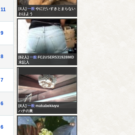
[4人]
一般
やにだいすきとまらない
11
おはよう
9
8
[62人]
一般
FC2USER531928IMD
未記入
7
6
[4人]
一般
makabekiuyu
ハチの巣
6