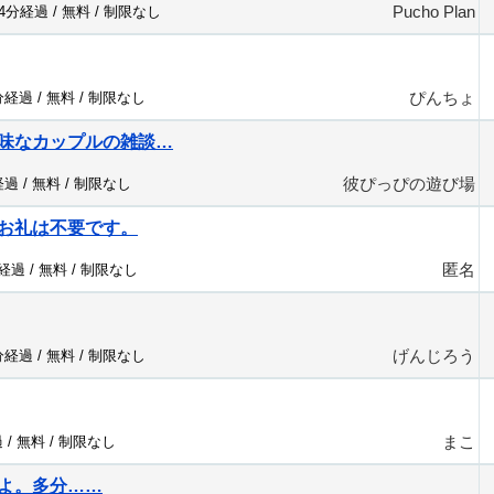
Pucho Plan
74分経過 /
無料
/
制限なし
ぴんちょ
分経過 /
無料
/
制限なし
味なカップルの雑談…
彼ぴっぴの遊び場
経過 /
無料
/
制限なし
お礼は不要です。
匿名
分経過 /
無料
/
制限なし
げんじろう
分経過 /
無料
/
制限なし
まこ
 /
無料
/
制限なし
よ。多分……