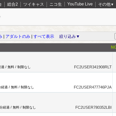
YouTube Live
合
総合2
ツイキャス
ニコ生
その他
▼
み
|
アダルトのみ
|
すべて表示
絞り込み▼
N
FC2USER341908RLT
経過 /
無料
/
制限なし
FC2USER477746PJA
分経過 /
無料
/
制限なし
FC2USER780352LBI
6分経過 /
無料
/
制限なし