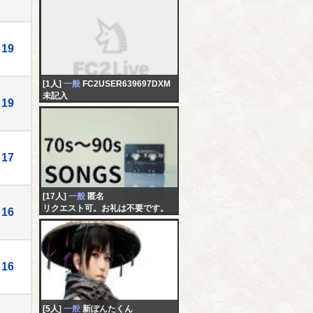
19
[1人]
一般
FC2USER639697DXM
未記入
19
17
[17人]
一般
匿名
リクエスト可。お礼は不要です。
16
16
[5人]
一般
新ぽんたくん