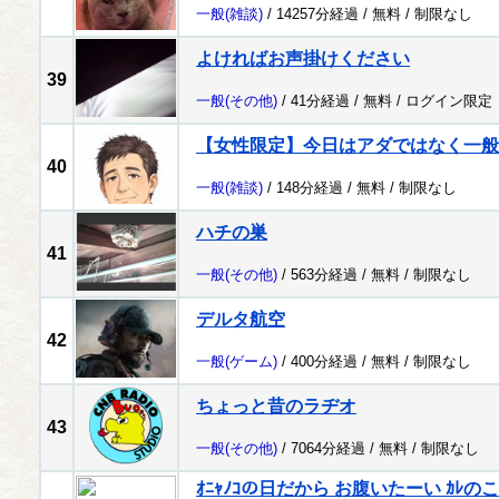
一般
(雑談)
/ 14257分経過 /
無料
/
制限なし
よければお声掛けください
39
一般
(その他)
/ 41分経過 /
無料
/
ログイン限定
【女性限定】今日はアダではなく一般
40
一般
(雑談)
/ 148分経過 /
無料
/
制限なし
ハチの巣
41
一般
(その他)
/ 563分経過 /
無料
/
制限なし
デルタ航空
42
一般
(ゲーム)
/ 400分経過 /
無料
/
制限なし
ちょっと昔のラヂオ
43
一般
(その他)
/ 7064分経過 /
無料
/
制限なし
ｵﾆｬﾉｺの日だから お腹いたーい ｶ