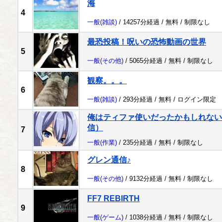
海
4
一般
(雑談)
/ 14257分経過 /
無料
/
制限なし
最恐投稿！呪いの恐怖動画の世界
5
一般
(その他)
/ 5065分経過 /
無料
/
制限なし
観察。。。
6
一般
(雑談)
/ 293分経過 /
無料
/
ログイン限定
俺はティファ使いだったかもしれない配
信）
7
一般
(作業)
/ 235分経過 /
無料
/
制限なし
グレン通信♪
8
一般
(その他)
/ 9132分経過 /
無料
/
制限なし
FF7 REBIRTH
9
一般
(ゲーム)
/ 1038分経過 /
無料
/
制限なし