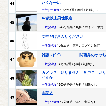
たくなーい
44
一般
(その他)
/ 49分経過 /
無料
/
制限なし
47歳以上男性限定
45
一般
(雑談)
/ 246分経過 /
無料
/
ポイント限定
女性だけお入りください
46
一般
(雑談)
/ 9分経過 /
無料
/
ログイン限定
雑談～(^.^) 関西弁のオッち
47
一般
(雑談)
/ 41分経過 /
無料
/
制限なし
カメラ？ いりません 音声？ いり
せんか
48
一般
(雑談)
/ 260分経過 /
無料
/
制限なし
未記入
49
一般
(その他)
/ 7分経過 /
無料
/
制限なし