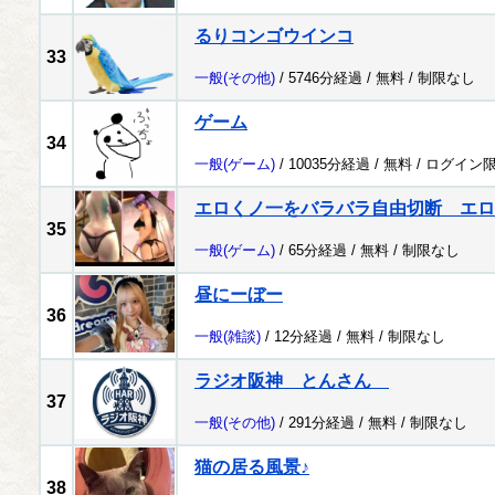
るりコンゴウインコ
33
一般
(その他)
/ 5746分経過 /
無料
/
制限なし
ゲーム
34
一般
(ゲーム)
/ 10035分経過 /
無料
/
ログイン
エロくノ一をバラバラ自由切断 エログロ配信 a
35
一般
(ゲーム)
/ 65分経過 /
無料
/
制限なし
昼にーぼー
36
一般
(雑談)
/ 12分経過 /
無料
/
制限なし
ラジオ阪神 とんさん
37
一般
(その他)
/ 291分経過 /
無料
/
制限なし
猫の居る風景♪
38