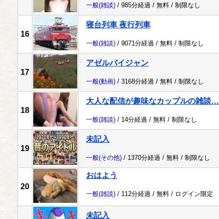
一般
(雑談)
/ 985分経過 /
無料
/
制限なし
寝台列車 夜行列車
16
一般
(雑談)
/ 9071分経過 /
無料
/
制限なし
アゼルバイジャン
17
一般
(動画)
/ 3168分経過 /
無料
/
制限なし
大人な配信が趣味なカップルの雑談…
18
一般
(雑談)
/ 14分経過 /
無料
/
制限なし
未記入
19
一般
(その他)
/ 1370分経過 /
無料
/
制限なし
おはよう
20
一般
(雑談)
/ 112分経過 /
無料
/
ログイン限定
未記入