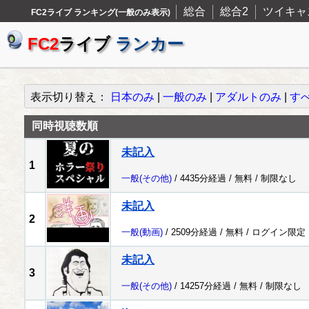
総合
総合2
ツイキャ
FC2ライブ ランキング(一般のみ表示)
FC2
ライブ
ランカー
表示切り替え：
日本のみ
|
一般のみ
|
アダルトのみ
|
す
同時視聴数順
未記入
1
一般
(その他)
/ 4435分経過 /
無料
/
制限なし
未記入
2
一般
(動画)
/ 2509分経過 /
無料
/
ログイン限定
未記入
3
一般
(その他)
/ 14257分経過 /
無料
/
制限なし