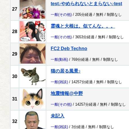
test♪やめられないとまらない♪test
27
一般
(その他)
/ 205分経過 /
無料
/
制限なし
霊魂と大根は。似てんな。。。
28
一般
(その他)
/ 3653分経過 /
無料
/
制限なし
FC2 Deb Techno
29
一般
(動画)
/ 769分経過 /
無料
/
制限なし
猫の居る風景♪
30
一般
(雑談)
/ 14257分経過 /
無料
/
制限なし
地震情報@中野
31
一般
(その他)
/ 14257分経過 /
無料
/
制限なし
未記入
32
一般
(雑談)
/ 3分経過 /
無料
/
制限なし