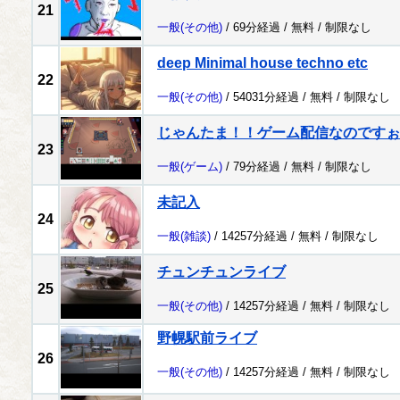
21
一般
(その他)
/ 69分経過 /
無料
/
制限なし
deep Minimal house techno etc
22
一般
(その他)
/ 54031分経過 /
無料
/
制限なし
じゃんたま！！ゲーム配信なのですぉ～！
23
一般
(ゲーム)
/ 79分経過 /
無料
/
制限なし
未記入
24
一般
(雑談)
/ 14257分経過 /
無料
/
制限なし
チュンチュンライブ
25
一般
(その他)
/ 14257分経過 /
無料
/
制限なし
野幌駅前ライブ
26
一般
(その他)
/ 14257分経過 /
無料
/
制限なし