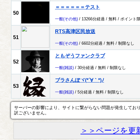
＝＝＝＝＝＝テスト
50
一般
(その他)
/ 13266分経過 /
無料
/
ポイント
RTS高津区民放送
51
一般
(その他)
/ 6602分経過 /
無料
/
制限なし
ともぞうファンクラブ
52
一般
(雑談)
/ 30分経過 /
無料
/
制限なし
ブラさんぽヾ(*´∀｀*)ﾉ
53
一般
(雑談)
/ 5分経過 /
無料
/
制限なし
サーバーの影響により、サイトに繋がらない問題が発生してお
訳ございません。
＞＞ページを更