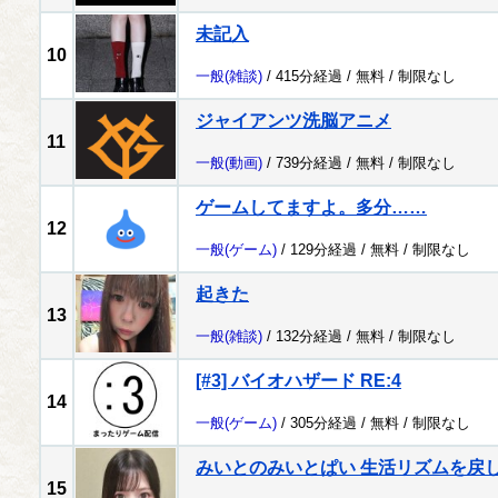
未記入
10
一般
(雑談)
/ 415分経過 /
無料
/
制限なし
ジャイアンツ洗脳アニメ
11
一般
(動画)
/ 739分経過 /
無料
/
制限なし
ゲームしてますよ。多分……
12
一般
(ゲーム)
/ 129分経過 /
無料
/
制限なし
起きた
13
一般
(雑談)
/ 132分経過 /
無料
/
制限なし
[#3] バイオハザード RE:4
14
一般
(ゲーム)
/ 305分経過 /
無料
/
制限なし
みいとのみいとぱい 生活リズムを戻
15