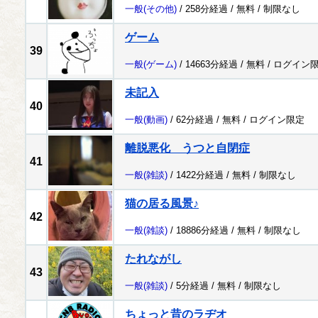
一般
(その他)
/ 258分経過 /
無料
/
制限なし
ゲーム
39
一般
(ゲーム)
/ 14663分経過 /
無料
/
ログイン
未記入
40
一般
(動画)
/ 62分経過 /
無料
/
ログイン限定
離脱悪化 うつと自閉症
41
一般
(雑談)
/ 1422分経過 /
無料
/
制限なし
猫の居る風景♪
42
一般
(雑談)
/ 18886分経過 /
無料
/
制限なし
たれながし
43
一般
(雑談)
/ 5分経過 /
無料
/
制限なし
ちょっと昔のラヂオ