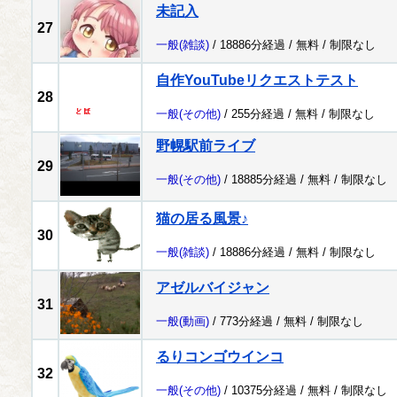
未記入
27
一般
(雑談)
/ 18886分経過 /
無料
/
制限なし
自作YouTubeリクエストテスト
28
一般
(その他)
/ 255分経過 /
無料
/
制限なし
野幌駅前ライブ
29
一般
(その他)
/ 18885分経過 /
無料
/
制限なし
猫の居る風景♪
30
一般
(雑談)
/ 18886分経過 /
無料
/
制限なし
アゼルバイジャン
31
一般
(動画)
/ 773分経過 /
無料
/
制限なし
るりコンゴウインコ
32
一般
(その他)
/ 10375分経過 /
無料
/
制限なし