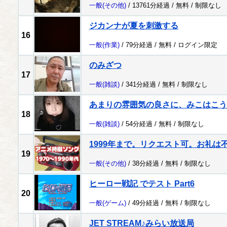
一般
(その他)
/ 13761分経過 /
無料
/
制限なし
ジカンナが夏を刺激する
16
一般
(作業)
/ 79分経過 /
無料
/
ログイン限定
のみざつ
17
一般
(雑談)
/ 341分経過 /
無料
/
制限なし
あまりの雰囲気の良さに、みこはこう
18
一般
(雑談)
/ 54分経過 /
無料
/
制限なし
1999年まで。リクエスト可。お礼は
19
一般
(その他)
/ 38分経過 /
無料
/
制限なし
ヒーロー戦記 でテスト Part6
20
一般
(ゲーム)
/ 49分経過 /
無料
/
制限なし
JET STREAM♪みらい放送局