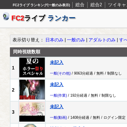
総合
総合2
ツイキャ
FC2ライブ ランキング(一般のみ表示)
FC2
ライブ
ランカー
表示切り替え：
日本のみ
|
一般のみ
|
アダルトのみ
|
す
同時視聴数順
未記入
1
一般
(その他)
/ 9063分経過 /
無料
/
制限なし
未記入
2
一般
(作業)
/ 192分経過 /
無料
/
制限なし
未記入
3
一般
(動画)
/ 1408分経過 /
無料
/
ログイン限定