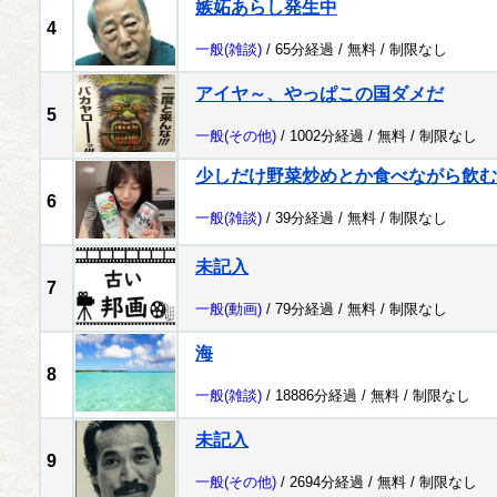
嫉妬あらし発生中
4
一般
(雑談)
/ 65分経過 /
無料
/
制限なし
アイヤ～、やっぱこの国ダメだ
5
一般
(その他)
/ 1002分経過 /
無料
/
制限なし
少しだけ野菜炒めとか食べながら飲む
6
一般
(雑談)
/ 39分経過 /
無料
/
制限なし
未記入
7
一般
(動画)
/ 79分経過 /
無料
/
制限なし
海
8
一般
(雑談)
/ 18886分経過 /
無料
/
制限なし
未記入
9
一般
(その他)
/ 2694分経過 /
無料
/
制限なし