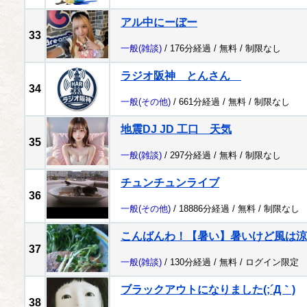
アル中にーぼー
33
一般
(雑談)
/ 176分経過 /
無料
/
制限なし
ラジオ阪神 とんさん
34
一般
(その他)
/ 661分経過 /
無料
/
制限なし
地震DJ JD 工口 天気
35
一般
(雑談)
/ 297分経過 /
無料
/
制限なし
チュンチュンライブ
36
一般
(その他)
/ 18886分経過 /
無料
/
制限なし
こんばんわ！【暑い】暑いけど風は涼
37
一般
(雑談)
/ 130分経過 /
無料
/
ログイン限定
ブラックアウトになりました(;´Д｀)
38