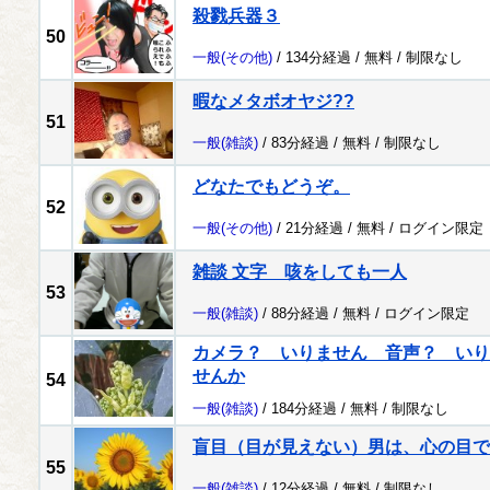
殺戮兵器３
50
一般
(その他)
/ 134分経過 /
無料
/
制限なし
暇なメタボオヤジ??
51
一般
(雑談)
/ 83分経過 /
無料
/
制限なし
どなたでもどうぞ。
52
一般
(その他)
/ 21分経過 /
無料
/
ログイン限定
雑談 文字 咳をしても一人
53
一般
(雑談)
/ 88分経過 /
無料
/
ログイン限定
カメラ？ いりません 音声？ いり
せんか
54
一般
(雑談)
/ 184分経過 /
無料
/
制限なし
盲目（目が見えない）男は、心の目で
55
一般
(雑談)
/ 12分経過 /
無料
/
制限なし