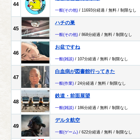
44
一般
(その他)
/ 11693分経過 /
無料
/
制限なし
ハチの巣
45
一般
(その他)
/ 868分経過 /
無料
/
制限なし
お盆ですね
46
一般
(雑談)
/ 107分経過 /
無料
/
制限なし
白血病が図書館行ってきた
47
一般
(作業)
/ 24分経過 /
無料
/
制限なし
鉄道・前面展望
48
一般
(雑談)
/ 186分経過 /
無料
/
制限なし
デルタ航空
49
一般
(ゲーム)
/ 622分経過 /
無料
/
制限なし