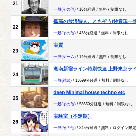
21
一般
(その他)
/ 16分経過 /
無料
/
制限なし
孤高の放浪詩人。ともぞう(妙音現一切
22
一般
(その他)
/ 438分経過 /
無料
/
制限なし
実質
23
一般
(ゲーム)
/ 14分経過 /
無料
/
制限なし
湘南新宿ライン特別快速 上野東京ラ
24
一般
(雑談)
/ 13699分経過 /
無料
/
制限なし
deep Minimal house techno etc
25
一般
(その他)
/ 58659分経過 /
無料
/
制限なし
実験室（不定期）
26
一般
(その他)
/ 345分経過 /
無料
/
ログイン限