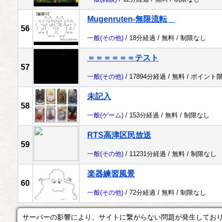
Mugenruten-無限流転
56
一般
(その他)
/ 18分経過 /
無料
/
制限なし
＝＝＝＝＝＝テスト
57
一般
(その他)
/ 17894分経過 /
無料
/
ポイント
未記入
58
一般
(ゲーム)
/ 153分経過 /
無料
/
制限なし
RTS高津区民放送
59
一般
(その他)
/ 11231分経過 /
無料
/
制限なし
楽器練習風景
60
一般
(その他)
/ 72分経過 /
無料
/
制限なし
サーバーの影響により、サイトに繋がらない問題が発生してお