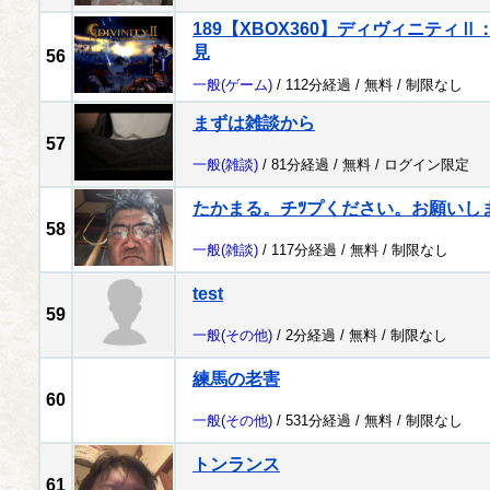
189【XBOX360】ディヴィニティ
見
56
一般
(ゲーム)
/ 112分経過 /
無料
/
制限なし
まずは雑談から
57
一般
(雑談)
/ 81分経過 /
無料
/
ログイン限定
たかまる。チﾂプください。お願いし
58
一般
(雑談)
/ 117分経過 /
無料
/
制限なし
test
59
一般
(その他)
/ 2分経過 /
無料
/
制限なし
練馬の老害
60
一般
(その他)
/ 531分経過 /
無料
/
制限なし
トンランス
61