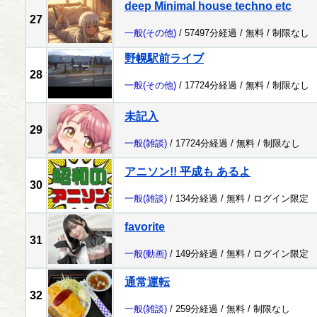
deep Minimal house techno etc
27
一般
(その他)
/ 57497分経過 /
無料
/
制限なし
野幌駅前ライブ
28
一般
(その他)
/ 17724分経過 /
無料
/
制限なし
未記入
29
一般
(雑談)
/ 17724分経過 /
無料
/
制限なし
アニソン!! 平成も あるよ
30
一般
(雑談)
/ 134分経過 /
無料
/
ログイン限定
favorite
31
一般
(動画)
/ 149分経過 /
無料
/
ログイン限定
通常運転
32
一般
(雑談)
/ 259分経過 /
無料
/
制限なし