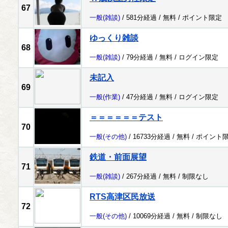
67
一般
(雑談)
/ 581分経過 /
無料
/
ポイント限定
ゆっくり雑談
68
一般
(雑談)
/ 79分経過 /
無料
/
ログイン限定
未記入
69
一般
(作業)
/ 47分経過 /
無料
/
ログイン限定
＝＝＝＝＝＝テスト
70
一般
(その他)
/ 16733分経過 /
無料
/
ポイント
鉄道・前面展望
71
一般
(雑談)
/ 267分経過 /
無料
/
制限なし
RTS高津区民放送
72
一般
(その他)
/ 10069分経過 /
無料
/
制限なし