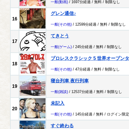
一般
(動画)
/ 1697分経過 /
無料
/
制限なし
グレン通信♪
16
一般
(その他)
/ 12599分経過 /
無料
/
制限なし
てきとう
17
一般
(ゲーム)
/ 245分経過 /
無料
/
制限なし
プロレスクラシック 5 世界オープン
18
一般
(その他)
/ 47分経過 /
無料
/
制限なし
寝台列車 夜行列車
19
一般
(雑談)
/ 12537分経過 /
無料
/
制限なし
未記入
20
一般
(その他)
/ 145分経過 /
無料
/
ログイン限
すぐ終わる