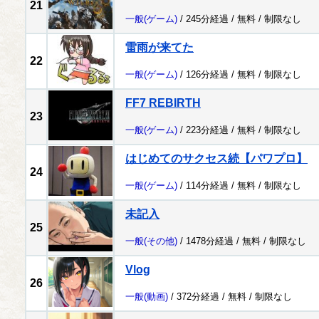
21
一般
(ゲーム)
/ 245分経過 /
無料
/
制限なし
雷雨が来てた
22
一般
(ゲーム)
/ 126分経過 /
無料
/
制限なし
FF7 REBIRTH
23
一般
(ゲーム)
/ 223分経過 /
無料
/
制限なし
はじめてのサクセス続【パワプロ】
24
一般
(ゲーム)
/ 114分経過 /
無料
/
制限なし
未記入
25
一般
(その他)
/ 1478分経過 /
無料
/
制限なし
Vlog
26
一般
(動画)
/ 372分経過 /
無料
/
制限なし