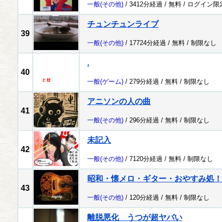
一般
(その他)
/ 3412分経過 /
無料
/
ログイン限
チュンチュンライブ
39
一般
(その他)
/ 17724分経過 /
無料
/
制限なし
.
40
一般
(ゲーム)
/ 279分経過 /
無料
/
制限なし
アニソンの人の曲
41
一般
(その他)
/ 296分経過 /
無料
/
制限なし
未記入
42
一般
(その他)
/ 7120分経過 /
無料
/
制限なし
昭和・懐メロ・ギター・おやすみ処！
43
一般
(その他)
/ 120分経過 /
無料
/
制限なし
離脱悪化 うつが超ヤバい