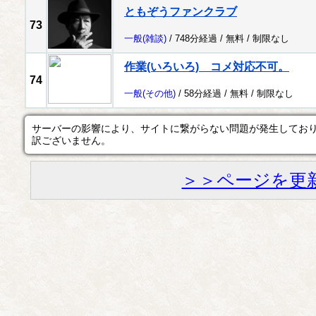
ともぞうファンクラブ
73
一般
(雑談)
/ 748分経過 /
無料
/
制限なし
作業(いろいろ) コメ対応不可。
74
一般
(その他)
/ 58分経過 /
無料
/
制限なし
サーバーの影響により、サイトに繋がらない問題が発生してお
訳ございません。
＞＞ページを更