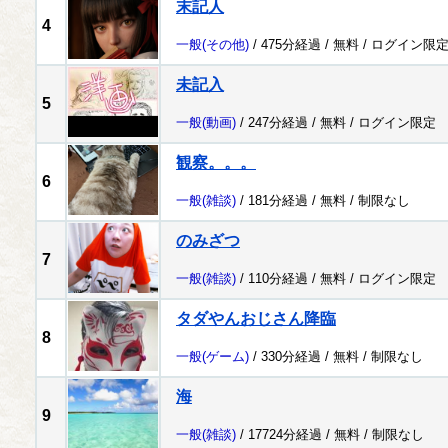
末記人
4
一般
(その他)
/ 475分経過 /
無料
/
ログイン限
未記入
5
一般
(動画)
/ 247分経過 /
無料
/
ログイン限定
観察。。。
6
一般
(雑談)
/ 181分経過 /
無料
/
制限なし
のみざつ
7
一般
(雑談)
/ 110分経過 /
無料
/
ログイン限定
タダやんおじさん降臨
8
一般
(ゲーム)
/ 330分経過 /
無料
/
制限なし
海
9
一般
(雑談)
/ 17724分経過 /
無料
/
制限なし