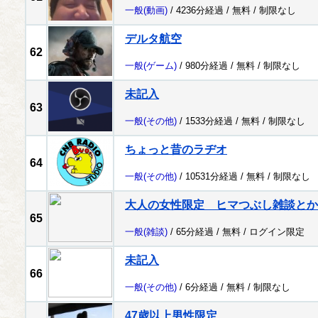
一般
(動画)
/ 4236分経過 /
無料
/
制限なし
デルタ航空
62
一般
(ゲーム)
/ 980分経過 /
無料
/
制限なし
未記入
63
一般
(その他)
/ 1533分経過 /
無料
/
制限なし
ちょっと昔のラヂオ
64
一般
(その他)
/ 10531分経過 /
無料
/
制限なし
大人の女性限定 ヒマつぶし雑談とか
65
一般
(雑談)
/ 65分経過 /
無料
/
ログイン限定
未記入
66
一般
(その他)
/ 6分経過 /
無料
/
制限なし
47歳以上男性限定