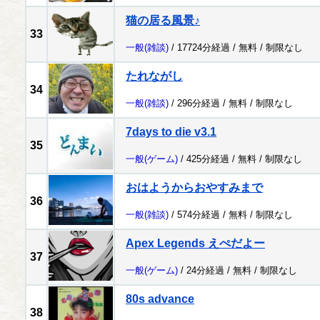
猫の居る風景♪
33
一般
(雑談)
/ 17724分経過 /
無料
/
制限なし
たれながし
34
一般
(雑談)
/ 296分経過 /
無料
/
制限なし
7days to die v3.1
35
一般
(ゲーム)
/ 425分経過 /
無料
/
制限なし
おはようからおやすみまで
36
一般
(雑談)
/ 574分経過 /
無料
/
制限なし
Apex Legends えぺだよー
37
一般
(ゲーム)
/ 24分経過 /
無料
/
制限なし
80s advance
38