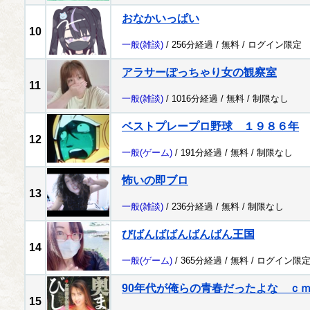
おなかいっぱい
10
一般
(雑談)
/ 256分経過 /
無料
/
ログイン限定
アラサーぽっちゃり女の観察室
11
一般
(雑談)
/ 1016分経過 /
無料
/
制限なし
ベストプレープロ野球 １９８６年
12
一般
(ゲーム)
/ 191分経過 /
無料
/
制限なし
怖いの即ブロ
13
一般
(雑談)
/ 236分経過 /
無料
/
制限なし
びばんばばんばんばん王国
14
一般
(ゲーム)
/ 365分経過 /
無料
/
ログイン限
90年代が俺らの青春だったよな ｃ
15