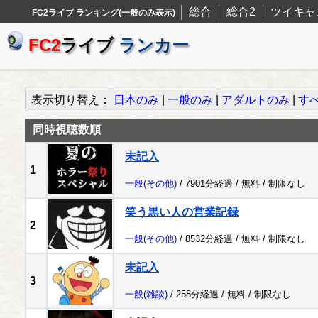
総合
総合2
ツイキャ
FC2ライブ ランキング(一般のみ表示)
FC2
ライブ
ランカー
表示切り替え：
日本のみ
|
一般のみ
|
アダルトのみ
|
す
同時視聴数順
未記入
1
一般
(その他)
/ 7901分経過 /
無料
/
制限なし
笑う黒い人の営業記録
2
一般
(その他)
/ 8532分経過 /
無料
/
制限なし
未記入
3
一般
(雑談)
/ 258分経過 /
無料
/
制限なし