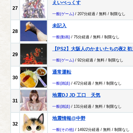
えいぺっくす
27
一般
(ゲーム)
/ 207分経過 /
無料
/
制限なし
未記入
28
一般
(動画)
/ 75分経過 /
無料
/
制限なし
【PS2】大阪人のかまいたちの夜2 初
29
一般
(ゲーム)
/ 92分経過 /
無料
/
制限なし
通常運転
30
一般
(雑談)
/ 472分経過 /
無料
/
制限なし
地震DJ JD 工口 天気
31
一般
(雑談)
/ 131分経過 /
無料
/
制限なし
地震情報@中野
32
一般
(その他)
/ 14922分経過 /
無料
/
制限なし