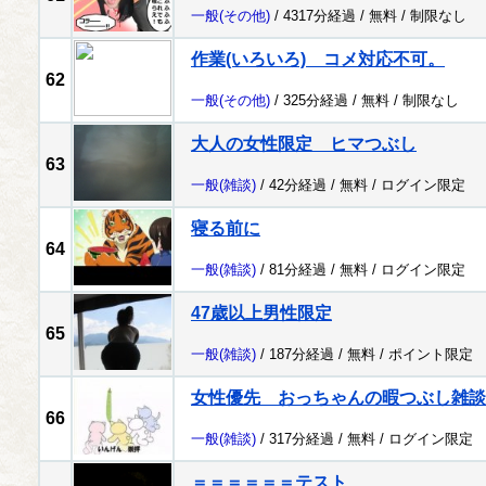
一般
(その他)
/ 4317分経過 /
無料
/
制限なし
作業(いろいろ) コメ対応不可。
62
一般
(その他)
/ 325分経過 /
無料
/
制限なし
大人の女性限定 ヒマつぶし
63
一般
(雑談)
/ 42分経過 /
無料
/
ログイン限定
寝る前に
64
一般
(雑談)
/ 81分経過 /
無料
/
ログイン限定
47歳以上男性限定
65
一般
(雑談)
/ 187分経過 /
無料
/
ポイント限定
女性優先 おっちゃんの暇つぶし雑談
66
一般
(雑談)
/ 317分経過 /
無料
/
ログイン限定
＝＝＝＝＝＝テスト