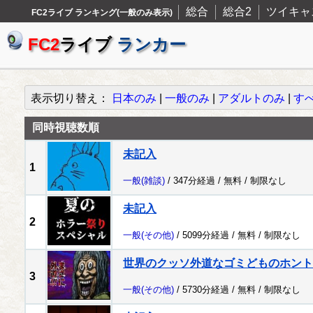
総合
総合2
ツイキャ
FC2ライブ ランキング(一般のみ表示)
FC2
ライブ
ランカー
表示切り替え：
日本のみ
|
一般のみ
|
アダルトのみ
|
す
同時視聴数順
未記入
1
一般
(雑談)
/ 347分経過 /
無料
/
制限なし
未記入
2
一般
(その他)
/ 5099分経過 /
無料
/
制限なし
世界のクッソ外道なゴミどものホント
3
一般
(その他)
/ 5730分経過 /
無料
/
制限なし