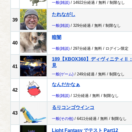
一般
(雑談)
/ 14922分経過 /
無料
/
制限なし
たれながし
39
一般
(雑談)
/ 329分経過 /
無料
/
制限なし
暗闇
40
一般
(雑談)
/ 297分経過 /
無料
/
ログイン限定
189【XBOX360】ディヴィニティ
見
41
一般
(ゲーム)
/ 249分経過 /
無料
/
制限なし
なんだかなぁ
42
一般
(雑談)
/ 12分経過 /
無料
/
制限なし
るりコンゴウインコ
43
一般
(その他)
/ 6411分経過 /
無料
/
制限なし
Light Fantasy でテスト Part12