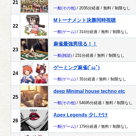
21
一般
(その他)
/ 2035分経過 /
無料
/
制限なし
Mトーナメント決勝同時視聴
22
一般
(ゲーム)
/ 314分経過 /
無料
/
制限なし
麻雀最強男現る！！
23
一般
(雑談)
/ 231分経過 /
無料
/
制限なし
ゲーミング麻雀(ﾟωﾟ)
24
一般
(ゲーム)
/ 35分経過 /
無料
/
制限なし
deep Minimal house techno etc
25
一般
(その他)
/ 54695分経過 /
無料
/
制限なし
Apex Legends 少しだけ
26
一般
(ゲーム)
/ 179分経過 /
無料
/
制限なし