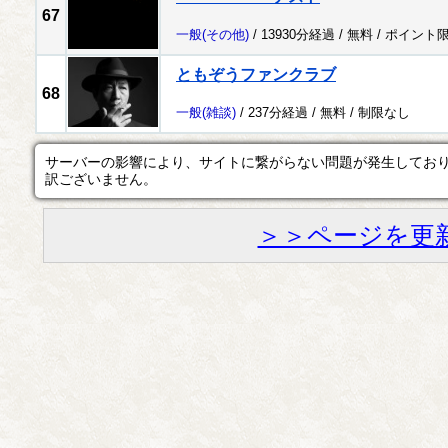
67
一般
(その他)
/ 13930分経過 /
無料
/
ポイント
ともぞうファンクラブ
68
一般
(雑談)
/ 237分経過 /
無料
/
制限なし
サーバーの影響により、サイトに繋がらない問題が発生してお
訳ございません。
＞＞ページを更