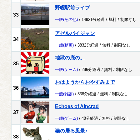
野幌駅前ライブ
33
一般
(その他)
/ 14921分経過 /
無料
/
制限なし
アゼルバイジャン
34
一般
(動画)
/ 3832分経過 /
無料
/
制限なし
地獄の底の。
35
一般
(ゲーム)
/ 286分経過 /
無料
/
制限なし
おはようからおやすみまで
36
一般
(雑談)
/ 338分経過 /
無料
/
制限なし
Echoes of Aincrad
37
一般
(ゲーム)
/ 48分経過 /
無料
/
制限なし
猫の居る風景♪
38