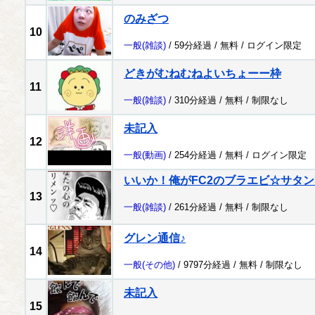
のみざつ
10
一般
(雑談)
/ 59分経過 /
無料
/
ログイン限定
どきがむねむねよいちょーー枠
11
一般
(雑談)
/ 310分経過 /
無料
/
制限なし
未記入
12
一般
(動画)
/ 254分経過 /
無料
/
ログイン限定
いいか！俺がFC2のブラエビ☆サタ
13
一般
(雑談)
/ 261分経過 /
無料
/
制限なし
グレン通信♪
14
一般
(その他)
/ 9797分経過 /
無料
/
制限なし
未記入
15