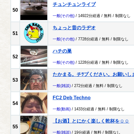
チュンチュンライブ
50
一般
(その他)
/ 14922分経過 /
無料
/
制限なし
ちょっと昔のラヂオ
51
一般
(その他)
/ 7728分経過 /
無料
/
制限なし
ハチの巣
52
一般
(その他)
/ 1228分経過 /
無料
/
制限なし
たかまる。チﾂプください。お願いし
53
一般
(雑談)
/ 272分経過 /
無料
/
制限なし
FC2 Deb Techno
54
一般
(動画)
/ 1433分経過 /
無料
/
制限なし
【お酒】とにかく楽しく乾杯を☺️☺️
55
一般
(雑談)
/ 19分経過 /
無料
/
制限なし