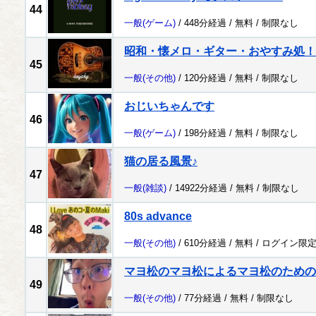
44
一般
(ゲーム)
/ 448分経過 /
無料
/
制限なし
昭和・懐メロ・ギター・おやすみ処！
45
一般
(その他)
/ 120分経過 /
無料
/
制限なし
おじいちゃんです
46
一般
(ゲーム)
/ 198分経過 /
無料
/
制限なし
猫の居る風景♪
47
一般
(雑談)
/ 14922分経過 /
無料
/
制限なし
80s advance
48
一般
(その他)
/ 610分経過 /
無料
/
ログイン限
マヨ松のマヨ松によるマヨ松のための
49
一般
(その他)
/ 77分経過 /
無料
/
制限なし