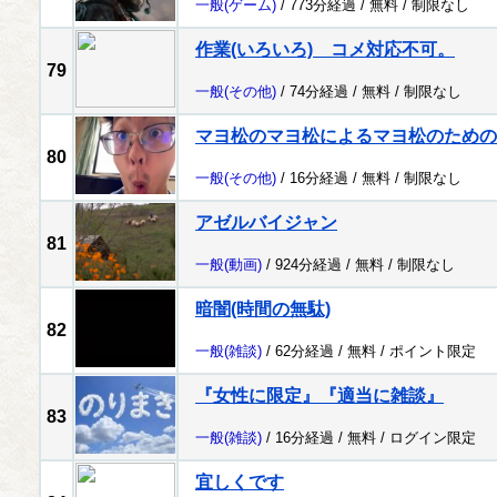
一般
(ゲーム)
/ 773分経過 /
無料
/
制限なし
作業(いろいろ) コメ対応不可。
79
一般
(その他)
/ 74分経過 /
無料
/
制限なし
マヨ松のマヨ松によるマヨ松のための
80
一般
(その他)
/ 16分経過 /
無料
/
制限なし
アゼルバイジャン
81
一般
(動画)
/ 924分経過 /
無料
/
制限なし
暗闇(時間の無駄)
82
一般
(雑談)
/ 62分経過 /
無料
/
ポイント限定
『女性に限定』『適当に雑談』
83
一般
(雑談)
/ 16分経過 /
無料
/
ログイン限定
宜しくです