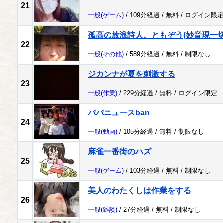
21
一般
(ゲーム)
/ 109分経過 /
無料
/
ログイン限
孤高の放浪詩人。ともぞう(妙音現一切
22
一般
(その他)
/ 589分経過 /
無料
/
制限なし
ジカンナが夏を刺激する
23
一般
(作業)
/ 229分経過 /
無料
/
ログイン限定
パパニュースban
24
一般
(動画)
/ 105分経過 /
無料
/
制限なし
麻雀一番街のハズ
25
一般
(ゲーム)
/ 103分経過 /
無料
/
制限なし
美人のわたくしは作業をする
26
一般
(雑談)
/ 27分経過 /
無料
/
制限なし