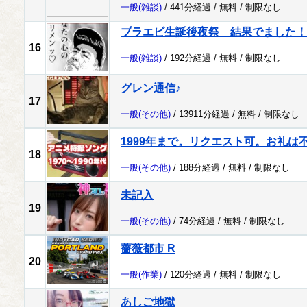
一般
(雑談)
/ 441分経過 /
無料
/
制限なし
ブラエビ生誕後夜祭 結果でました！
16
一般
(雑談)
/ 192分経過 /
無料
/
制限なし
グレン通信♪
17
一般
(その他)
/ 13911分経過 /
無料
/
制限なし
1999年まで。リクエスト可。お礼は
18
一般
(その他)
/ 188分経過 /
無料
/
制限なし
未記入
19
一般
(その他)
/ 74分経過 /
無料
/
制限なし
薔薇都市 R
20
一般
(作業)
/ 120分経過 /
無料
/
制限なし
あしご地獄