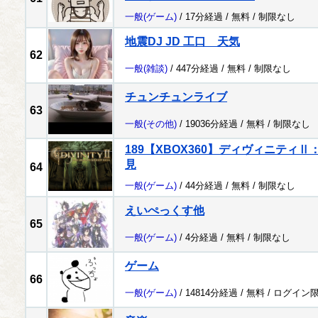
一般
(ゲーム)
/ 17分経過 /
無料
/
制限なし
地震DJ JD 工口 天気
62
一般
(雑談)
/ 447分経過 /
無料
/
制限なし
チュンチュンライブ
63
一般
(その他)
/ 19036分経過 /
無料
/
制限なし
189【XBOX360】ディヴィニティ
見
64
一般
(ゲーム)
/ 44分経過 /
無料
/
制限なし
えいぺっくす他
65
一般
(ゲーム)
/ 4分経過 /
無料
/
制限なし
ゲーム
66
一般
(ゲーム)
/ 14814分経過 /
無料
/
ログイン