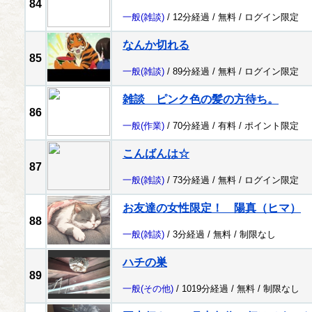
84
一般
(雑談)
/ 12分経過 /
無料
/
ログイン限定
なんか切れる
85
一般
(雑談)
/ 89分経過 /
無料
/
ログイン限定
雑談 ピンク色の髪の方待ち。
86
一般
(作業)
/ 70分経過 /
有料
/
ポイント限定
こんばんは☆
87
一般
(雑談)
/ 73分経過 /
無料
/
ログイン限定
お友達の女性限定！ 陽真（ヒマ）
88
一般
(雑談)
/ 3分経過 /
無料
/
制限なし
ハチの巣
89
一般
(その他)
/ 1019分経過 /
無料
/
制限なし