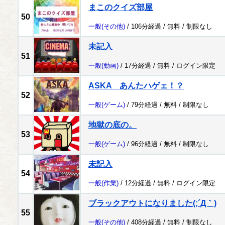
まこのクイズ部屋
50
一般
(その他)
/ 106分経過 /
無料
/
制限なし
未記入
51
一般
(動画)
/ 17分経過 /
無料
/
ログイン限定
ASKA あんたハゲェ！？
52
一般
(ゲーム)
/ 79分経過 /
無料
/
制限なし
地獄の底の。
53
一般
(ゲーム)
/ 96分経過 /
無料
/
制限なし
未記入
54
一般
(作業)
/ 12分経過 /
無料
/
ログイン限定
ブラックアウトになりました(;´Д｀)
55
一般
(その他)
/ 408分経過 /
無料
/
制限なし