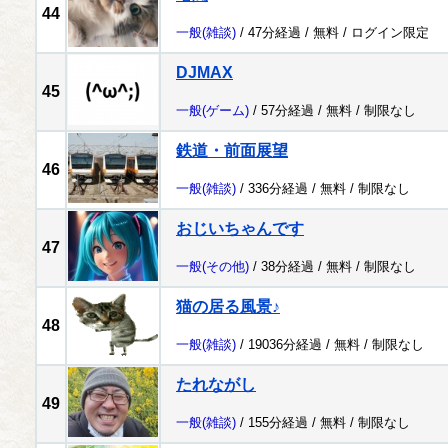
44
一般
(雑談)
/ 47分経過 /
無料
/
ログイン限定
DJMAX
45
一般
(ゲーム)
/ 57分経過 /
無料
/
制限なし
鉄道・前面展望
46
一般
(雑談)
/ 336分経過 /
無料
/
制限なし
おじいちゃんです
47
一般
(その他)
/ 38分経過 /
無料
/
制限なし
猫の居る風景♪
48
一般
(雑談)
/ 19036分経過 /
無料
/
制限なし
たれながし
49
一般
(雑談)
/ 155分経過 /
無料
/
制限なし