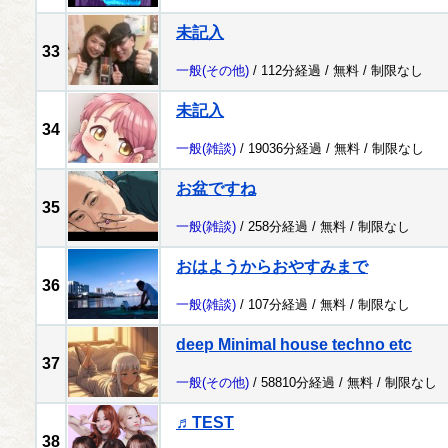
未記入
33
一般
(その他)
/ 112分経過 /
無料
/
制限なし
未記入
34
一般
(雑談)
/ 19036分経過 /
無料
/
制限なし
お盆ですね
35
一般
(雑談)
/ 258分経過 /
無料
/
制限なし
おはようからおやすみまで
36
一般
(雑談)
/ 107分経過 /
無料
/
制限なし
deep Minimal house techno etc
37
一般
(その他)
/ 58810分経過 /
無料
/
制限なし
♬TEST
38