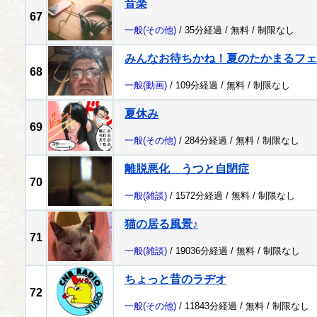
音楽
67
一般
(その他)
/ 35分経過 /
無料
/
制限なし
みんなお待ちかね！夏のたかまるフェ
68
一般
(動画)
/ 109分経過 /
無料
/
制限なし
夏休み
69
一般
(その他)
/ 284分経過 /
無料
/
制限なし
離脱悪化 うつと自閉症
70
一般
(雑談)
/ 1572分経過 /
無料
/
制限なし
猫の居る風景♪
71
一般
(雑談)
/ 19036分経過 /
無料
/
制限なし
ちょっと昔のラヂオ
72
一般
(その他)
/ 11843分経過 /
無料
/
制限なし