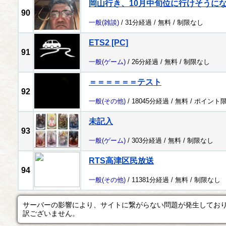
岡山行き、10月中旬位に行けそうに
90
一般
(雑談)
/ 31分経過 /
無料
/
制限なし
ETS2 [PC]
91
一般
(ゲーム)
/ 26分経過 /
無料
/
制限なし
＝＝＝＝＝＝テスト
92
一般
(その他)
/ 18045分経過 /
無料
/
ポイント
未記入
93
一般
(ゲーム)
/ 303分経過 /
無料
/
制限なし
RTS高津区民放送
94
一般
(その他)
/ 11381分経過 /
無料
/
制限なし
サーバーの影響により、サイトに繋がらない問題が発生してお
訳ございません。