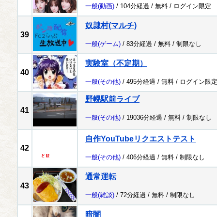
一般
(動画)
/ 104分経過 /
無料
/
ログイン限定
奴隷村(マルチ)
39
一般
(ゲーム)
/ 83分経過 /
無料
/
制限なし
実験室（不定期）
40
一般
(その他)
/ 495分経過 /
無料
/
ログイン限
野幌駅前ライブ
41
一般
(その他)
/ 19036分経過 /
無料
/
制限なし
自作YouTubeリクエストテスト
42
一般
(その他)
/ 406分経過 /
無料
/
制限なし
通常運転
43
一般
(雑談)
/ 72分経過 /
無料
/
制限なし
暗闇