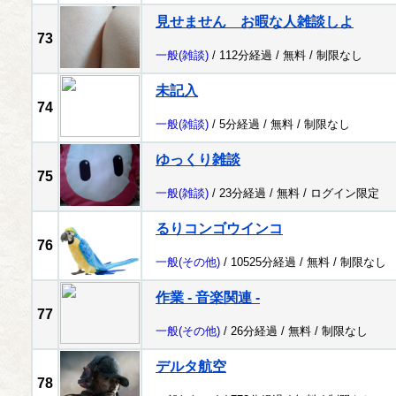
見せません お暇な人雑談しよ
73
一般
(雑談)
/ 112分経過 /
無料
/
制限なし
未記入
74
一般
(雑談)
/ 5分経過 /
無料
/
制限なし
ゆっくり雑談
75
一般
(雑談)
/ 23分経過 /
無料
/
ログイン限定
るりコンゴウインコ
76
一般
(その他)
/ 10525分経過 /
無料
/
制限なし
作業 - 音楽関連 -
77
一般
(その他)
/ 26分経過 /
無料
/
制限なし
デルタ航空
78