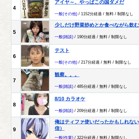
アイヤ～、やっぱこの国ダメだ
4
一般
(その他)
/ 1152分経過 /
無料
/
制限なし
少しだけ野菜炒めとか食べながら飲む
5
一般
(雑談)
/ 190分経過 /
無料
/
制限なし
テスト
6
一般
(その他)
/ 217分経過 /
無料
/
制限なし
観察。。。
7
一般
(雑談)
/ 485分経過 /
無料
/
制限なし
8/10 カラオケ
8
一般
(雑談)
/ 209分経過 /
無料
/
制限なし
俺はティファ使いだったかもしれない配
信）
9
一般
(作業)
/ 322分経過 /
無料
/
制限なし