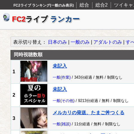
総合
総合2
ツイキャ
FC2ライブ ランキング(一般のみ表示)
FC2
ライブ
ランカー
表示切り替え：
日本のみ
|
一般のみ
|
アダルトのみ
|
す
同時視聴数順
未記入
1
一般
(作業)
/ 343分経過 /
無料
/
制限なし
未記入
2
一般
(その他)
/ 9213分経過 /
無料
/
制限なし
メルカリの発送、たまご丼つくる
3
一般
(雑談)
/ 11分経過 /
無料
/
制限なし