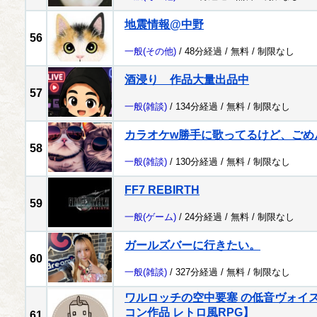
地震情報@中野
56
一般
(その他)
/ 48分経過 /
無料
/
制限なし
酒浸り 作品大量出品中
57
一般
(雑談)
/ 134分経過 /
無料
/
制限なし
カラオケw勝手に歌ってるけど、ごめ
58
一般
(雑談)
/ 130分経過 /
無料
/
制限なし
FF7 REBIRTH
59
一般
(ゲーム)
/ 24分経過 /
無料
/
制限なし
ガールズバーに行きたい。
60
一般
(雑談)
/ 327分経過 /
無料
/
制限なし
ワルロッチの空中要塞 の低音ヴォイ
コン作品 レトロ風RPG】
61