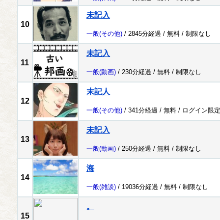
未記入
10
一般
(その他)
/ 2845分経過 /
無料
/
制限なし
未記入
11
一般
(動画)
/ 230分経過 /
無料
/
制限なし
末記人
12
一般
(その他)
/ 341分経過 /
無料
/
ログイン限
未記入
13
一般
(動画)
/ 250分経過 /
無料
/
制限なし
海
14
一般
(雑談)
/ 19036分経過 /
無料
/
制限なし
。
15