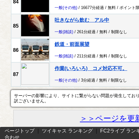
84
一般
(その他)
/ 16677分経過 /
無料
/
ポイント
吐きながら飲む アル中
85
一般
(雑談)
/ 261分経過 /
無料
/
制限なし
鉄道・前面展望
86
一般
(雑談)
/ 211分経過 /
無料
/
制限なし
作業(いろいろ) コメ対応不可。
87
一般
(その他)
/ 3分経過 /
無料
/
制限なし
サーバーの影響により、サイトに繋がらない問題が発生してお
訳ございません。
＞＞ページを更
ページトップ
｜
ツイキャス ランキング
｜
FC2ライブ ラン
合わせ