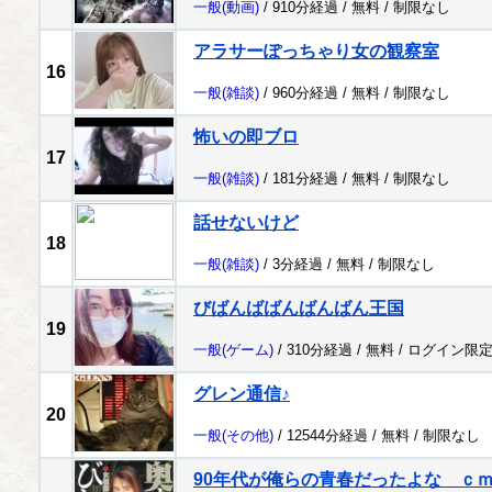
一般
(動画)
/ 910分経過 /
無料
/
制限なし
アラサーぽっちゃり女の観察室
16
一般
(雑談)
/ 960分経過 /
無料
/
制限なし
怖いの即ブロ
17
一般
(雑談)
/ 181分経過 /
無料
/
制限なし
話せないけど
18
一般
(雑談)
/ 3分経過 /
無料
/
制限なし
びばんばばんばんばん王国
19
一般
(ゲーム)
/ 310分経過 /
無料
/
ログイン限
グレン通信♪
20
一般
(その他)
/ 12544分経過 /
無料
/
制限なし
90年代が俺らの青春だったよな ｃ