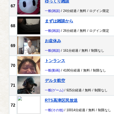
ゆっくり雑談
67
一般
(雑談)
/ 24分経過 /
無料
/
ログイン限定
まずは雑談から
68
一般
(雑談)
/ 26分経過 /
無料
/
ログイン限定
お盆休み
69
一般
(雑談)
/ 161分経過 /
無料
/
制限なし
トンランス
70
一般
(動画)
/ 4180分経過 /
無料
/
制限なし
デルタ航空
71
一般
(ゲーム)
/ 925分経過 /
無料
/
制限なし
RTS高津区民放送
72
一般
(その他)
/ 10014分経過 /
無料
/
制限なし