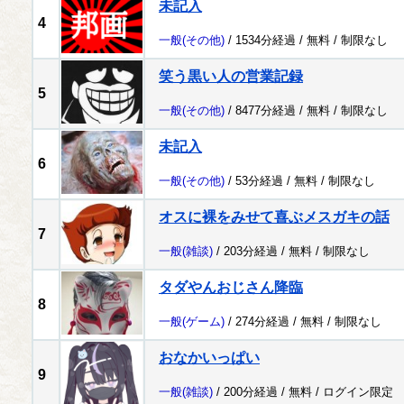
未記入
4
一般
(その他)
/ 1534分経過 /
無料
/
制限なし
笑う黒い人の営業記録
5
一般
(その他)
/ 8477分経過 /
無料
/
制限なし
未記入
6
一般
(その他)
/ 53分経過 /
無料
/
制限なし
オスに裸をみせて喜ぶメスガキの話
7
一般
(雑談)
/ 203分経過 /
無料
/
制限なし
タダやんおじさん降臨
8
一般
(ゲーム)
/ 274分経過 /
無料
/
制限なし
おなかいっぱい
9
一般
(雑談)
/ 200分経過 /
無料
/
ログイン限定