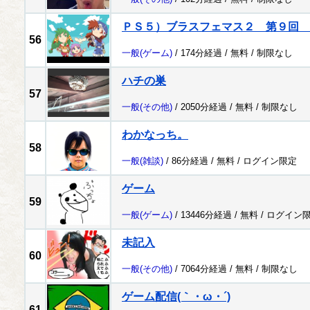
ＰＳ５）ブラスフェマス２ 第９回 
56
一般
(ゲーム)
/ 174分経過 /
無料
/
制限なし
ハチの巣
57
一般
(その他)
/ 2050分経過 /
無料
/
制限なし
わかなっち。
58
一般
(雑談)
/ 86分経過 /
無料
/
ログイン限定
ゲーム
59
一般
(ゲーム)
/ 13446分経過 /
無料
/
ログイン
未記入
60
一般
(その他)
/ 7064分経過 /
無料
/
制限なし
ゲーム配信(｀・ω・´)
61