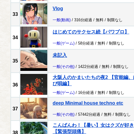
Vlog
33
一般
(動画)
/ 316分経過 /
無料
/
制限なし
はじめてのサクセス続【パワプロ】
34
一般
(ゲーム)
/ 58分経過 /
無料
/
制限なし
未記入
35
一般
(その他)
/ 1422分経過 /
無料
/
制限なし
大阪人のかまいたちの夜2 【官能編
び唄編】
36
一般
(ゲーム)
/ 16分経過 /
無料
/
制限なし
deep Minimal house techno etc
37
一般
(その他)
/ 57442分経過 /
無料
/
制限なし
こんばんわ！【暑い】女はクズが好き
【緊張型頭痛】
38