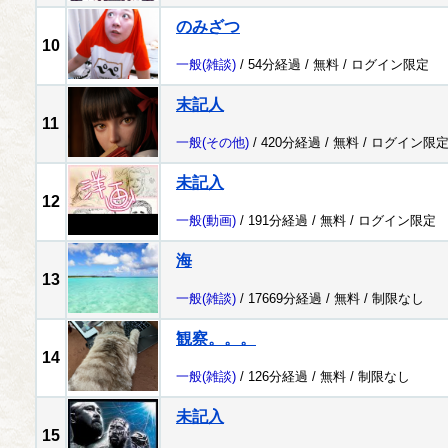
のみざつ
10
一般
(雑談)
/ 54分経過 /
無料
/
ログイン限定
末記人
11
一般
(その他)
/ 420分経過 /
無料
/
ログイン限
未記入
12
一般
(動画)
/ 191分経過 /
無料
/
ログイン限定
海
13
一般
(雑談)
/ 17669分経過 /
無料
/
制限なし
観察。。。
14
一般
(雑談)
/ 126分経過 /
無料
/
制限なし
未記入
15