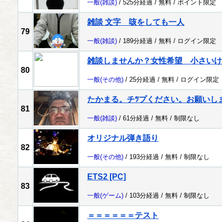
一般
(雑談)
/ 525分経過 /
無料
/
ポイント限定
雑談 文字 咳をしても一人
79
一般
(雑談)
/ 189分経過 /
無料
/
ログイン限定
雑談しませんか？女性希望 小さいけ
80
一般
(その他)
/ 25分経過 /
無料
/
ログイン限定
たかまる。チﾂプください。お願いし
81
一般
(雑談)
/ 61分経過 /
無料
/
制限なし
オリジナル弾き語り
82
一般
(その他)
/ 193分経過 /
無料
/
制限なし
ETS2 [PC]
83
一般
(ゲーム)
/ 103分経過 /
無料
/
制限なし
＝＝＝＝＝＝テスト