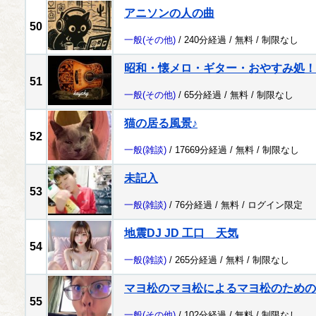
アニソンの人の曲
50
一般
(その他)
/ 240分経過 /
無料
/
制限なし
昭和・懐メロ・ギター・おやすみ処！
51
一般
(その他)
/ 65分経過 /
無料
/
制限なし
猫の居る風景♪
52
一般
(雑談)
/ 17669分経過 /
無料
/
制限なし
未記入
53
一般
(雑談)
/ 76分経過 /
無料
/
ログイン限定
地震DJ JD 工口 天気
54
一般
(雑談)
/ 265分経過 /
無料
/
制限なし
マヨ松のマヨ松によるマヨ松のための
55
一般
(その他)
/ 102分経過 /
無料
/
制限なし