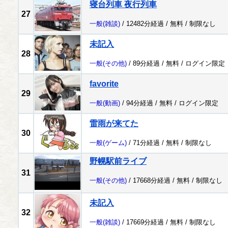
寝台列車 夜行列車
27
一般
(雑談)
/ 12482分経過 /
無料
/
制限なし
未記入
28
一般
(その他)
/ 89分経過 /
無料
/
ログイン限定
favorite
29
一般
(動画)
/ 94分経過 /
無料
/
ログイン限定
雷雨が来てた
30
一般
(ゲーム)
/ 71分経過 /
無料
/
制限なし
野幌駅前ライブ
31
一般
(その他)
/ 17668分経過 /
無料
/
制限なし
未記入
32
一般
(雑談)
/ 17669分経過 /
無料
/
制限なし