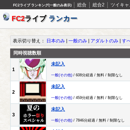
総合
総合2
ツイキャ
FC2ライブ ランキング(一般のみ表示)
FC2
ライブ
ランカー
表示切り替え：
日本のみ
|
一般のみ
|
アダルトのみ
|
す
同時視聴数順
未記入
1
一般
(その他)
/ 608分経過 /
無料
/
制限なし
未記入
2
一般
(その他)
/ 459分経過 /
無料
/
制限なし
未記入
3
一般
(その他)
/ 7846分経過 /
無料
/
制限なし