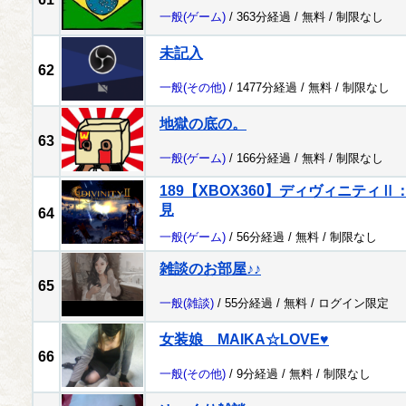
一般
(ゲーム)
/ 363分経過 /
無料
/
制限なし
未記入
62
一般
(その他)
/ 1477分経過 /
無料
/
制限なし
地獄の底の。
63
一般
(ゲーム)
/ 166分経過 /
無料
/
制限なし
189【XBOX360】ディヴィニティ
見
64
一般
(ゲーム)
/ 56分経過 /
無料
/
制限なし
雑談のお部屋♪♪
65
一般
(雑談)
/ 55分経過 /
無料
/
ログイン限定
女装娘 MAIKA☆LOVE♥
66
一般
(その他)
/ 9分経過 /
無料
/
制限なし