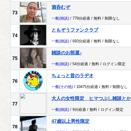
酒呑むぞ
73
一般
(雑談)
/ 779分経過 /
無料
/
制限なし
ともぞうファンクラブ
74
一般
(雑談)
/ 693分経過 /
無料
/
制限なし
雑談のお部屋♪
75
一般
(雑談)
/ 54分経過 /
無料
/
ログイン限定
ちょっと昔のラヂオ
76
一般
(その他)
/ 10475分経過 /
無料
/
制限なし
大人の女性限定 ヒマつぶし雑談とか
77
一般
(雑談)
/ 9分経過 /
無料
/
ログイン限定
47歳以上男性限定
78