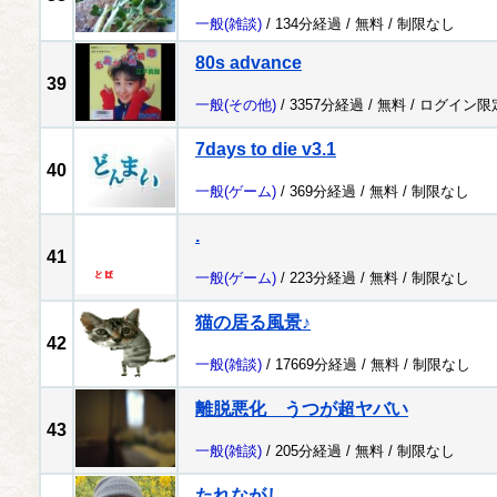
一般
(雑談)
/ 134分経過 /
無料
/
制限なし
80s advance
39
一般
(その他)
/ 3357分経過 /
無料
/
ログイン限
7days to die v3.1
40
一般
(ゲーム)
/ 369分経過 /
無料
/
制限なし
.
41
一般
(ゲーム)
/ 223分経過 /
無料
/
制限なし
猫の居る風景♪
42
一般
(雑談)
/ 17669分経過 /
無料
/
制限なし
離脱悪化 うつが超ヤバい
43
一般
(雑談)
/ 205分経過 /
無料
/
制限なし
たれながし