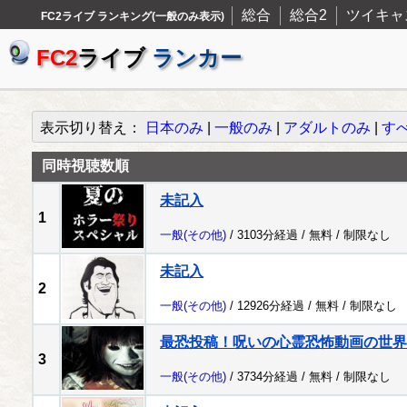
総合
総合2
ツイキャ
FC2ライブ ランキング(一般のみ表示)
FC2
ライブ
ランカー
表示切り替え：
日本のみ
|
一般のみ
|
アダルトのみ
|
す
同時視聴数順
未記入
1
一般
(その他)
/ 3103分経過 /
無料
/
制限なし
未記入
2
一般
(その他)
/ 12926分経過 /
無料
/
制限なし
最恐投稿！呪いの心霊恐怖動画の世界
3
一般
(その他)
/ 3734分経過 /
無料
/
制限なし