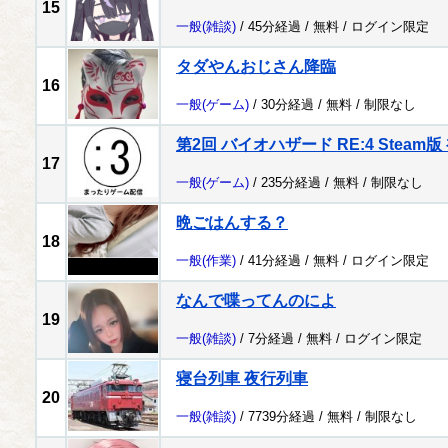
15
一般
(雑談)
/ 45分経過 /
無料
/
ログイン限定
タダやんおじさん降臨
16
一般
(ゲーム)
/ 30分経過 /
無料
/
制限なし
第2回 バイオハザード RE:4 Steam版 
17
一般
(ゲーム)
/ 235分経過 /
無料
/
制限なし
晩ごはんする？
18
一般
(作業)
/ 41分経過 /
無料
/
ログイン限定
なんで喋ってんのによ
19
一般
(雑談)
/ 7分経過 /
無料
/
ログイン限定
寝台列車 夜行列車
20
一般
(雑談)
/ 7739分経過 /
無料
/
制限なし