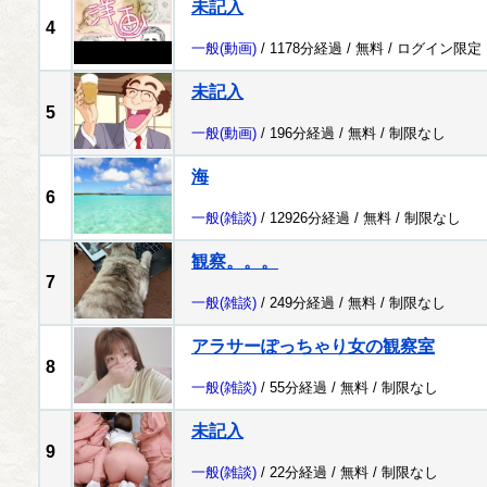
未記入
4
一般
(動画)
/ 1178分経過 /
無料
/
ログイン限定
未記入
5
一般
(動画)
/ 196分経過 /
無料
/
制限なし
海
6
一般
(雑談)
/ 12926分経過 /
無料
/
制限なし
観察。。。
7
一般
(雑談)
/ 249分経過 /
無料
/
制限なし
アラサーぽっちゃり女の観察室
8
一般
(雑談)
/ 55分経過 /
無料
/
制限なし
未記入
9
一般
(雑談)
/ 22分経過 /
無料
/
制限なし