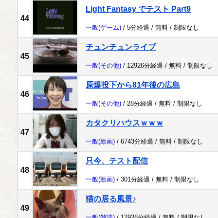
Light Fantasy でテスト Part9
44
一般
(ゲーム)
/ 5分経過 /
無料
/
制限なし
チュンチュンライブ
45
一般
(その他)
/ 12926分経過 /
無料
/
制限なし
原爆投下から81年後の広島
46
一般
(その他)
/ 28分経過 /
無料
/
制限なし
カタクリハウスｗｗｗ
47
一般
(動画)
/ 6743分経過 /
無料
/
制限なし
只今、テスト配信
48
一般
(動画)
/ 301分経過 /
無料
/
制限なし
猫の居る風景♪
49
一般
(雑談)
/ 12926分経過 /
無料
/
制限なし