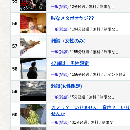
55
一般
(雑談)
/ 2分経過 /
無料
/
制限なし
暇なメタボオヤジ??
56
一般
(雑談)
/ 194分経過 /
無料
/
制限なし
雑談（女性のみ）
57
一般
(雑談)
/ 155分経過 /
無料
/
制限なし
47歳以上男性限定
58
一般
(雑談)
/ 156分経過 /
無料
/
ポイント限定
雑談(女性限定)
59
一般
(雑談)
/ 5分経過 /
無料
/
制限なし
カメラ？ いりません 音声？ いり
せんか
60
一般
(雑談)
/ 31分経過 /
無料
/
制限なし