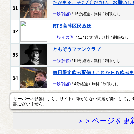
たかまる。チﾂプください。お願いし
61
一般
(雑談)
/ 15分経過 /
無料
/
制限なし
RTS高津区民放送
62
一般
(その他)
/ 5271分経過 /
無料
/
制限なし
ともぞうファンクラブ
63
一般
(雑談)
/ 81分経過 /
無料
/
制限なし
毎日限定飲み配信！これからも飲みま
64
一般
(雑談)
/ 4分経過 /
無料
/
制限なし
サーバーの影響により、サイトに繋がらない問題が発生してお
訳ございません。
＞＞ページを更