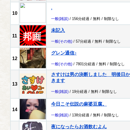
.
10
一般
(雑談)
/ 156分経過 /
無料
/
制限なし
未記入
11
一般
(その他)
/ 57分経過 /
無料
/
制限なし
グレン通信♪
12
一般
(その他)
/ 7801分経過 /
無料
/
制限なし
さすけは男の決断しました 明後日か
きます
13
一般
(雑談)
/ 19分経過 /
無料
/
制限なし
今日こそ伝説の麻婆豆腐。
14
一般
(雑談)
/ 138分経過 /
無料
/
制限なし
夜になったらお酒飲むよん