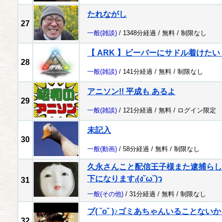
たれながし
27
一般
(雑談)
/ 1348分経過 /
無料
/
制限なし
【 ARK 】ビーバーにサドル着けた
28
一般
(雑談)
/ 141分経過 /
無料
/
制限なし
アニソン!! 平成も あるよ
29
一般
(雑談)
/ 121分経過 /
無料
/
ログイン限定
未記入
30
一般
(動画)
/ 58分経過 /
無料
/
制限なし
久永さんこと配信王子様また逮捕らし
下になります₍(ง˘ω˘)ว
31
一般
(その他)
/ 31分経過 /
無料
/
制限なし
ブ( ˘o˘ )♪ゴミあちゃんいること
32