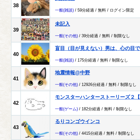
38
一般
(雑談)
/ 59分経過 /
無料
/
ログイン限定
未記入
39
一般
(その他)
/ 39分経過 /
無料
/
制限なし
盲目（目が見えない）男は、心の目で
40
一般
(雑談)
/ 175分経過 /
無料
/
制限なし
地震情報@中野
41
一般
(その他)
/ 12926分経過 /
無料
/
制限なし
モンスターハンターストーリーズ２【
42
一般
(ゲーム)
/ 182分経過 /
無料
/
制限なし
るりコンゴウインコ
43
一般
(その他)
/ 4415分経過 /
無料
/
制限なし