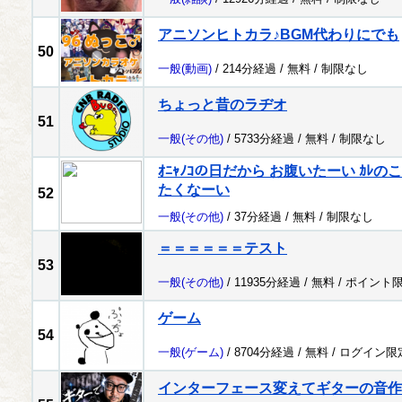
アニソンヒトカラ♪BGM代わりにでも
50
一般
(動画)
/ 214分経過 /
無料
/
制限なし
ちょっと昔のラヂオ
51
一般
(その他)
/ 5733分経過 /
無料
/
制限なし
ｵﾆｬﾉｺの日だから お腹いたーい ｶ
たくなーい
52
一般
(その他)
/ 37分経過 /
無料
/
制限なし
＝＝＝＝＝＝テスト
53
一般
(その他)
/ 11935分経過 /
無料
/
ポイント
ゲーム
54
一般
(ゲーム)
/ 8704分経過 /
無料
/
ログイン限
インターフェース変えてギターの音作