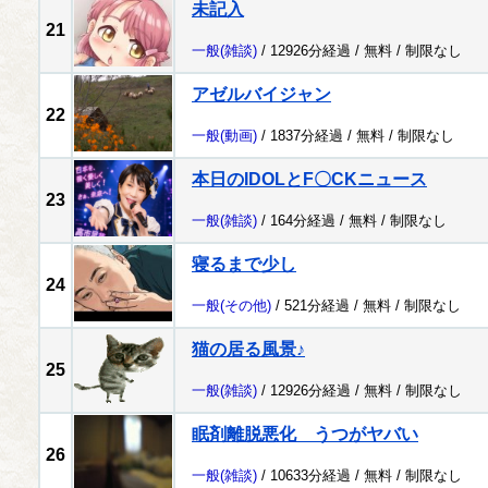
未記入
21
一般
(雑談)
/ 12926分経過 /
無料
/
制限なし
アゼルバイジャン
22
一般
(動画)
/ 1837分経過 /
無料
/
制限なし
本日のIDOLとF〇CKニュース
23
一般
(雑談)
/ 164分経過 /
無料
/
制限なし
寝るまで少し
24
一般
(その他)
/ 521分経過 /
無料
/
制限なし
猫の居る風景♪
25
一般
(雑談)
/ 12926分経過 /
無料
/
制限なし
眠剤離脱悪化 うつがヤバい
26
一般
(雑談)
/ 10633分経過 /
無料
/
制限なし