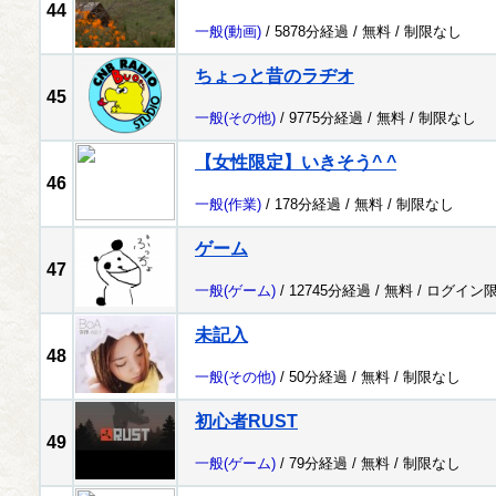
44
一般
(動画)
/ 5878分経過 /
無料
/
制限なし
ちょっと昔のラヂオ
45
一般
(その他)
/ 9775分経過 /
無料
/
制限なし
【女性限定】いきそう^ ^
46
一般
(作業)
/ 178分経過 /
無料
/
制限なし
ゲーム
47
一般
(ゲーム)
/ 12745分経過 /
無料
/
ログイン
未記入
48
一般
(その他)
/ 50分経過 /
無料
/
制限なし
初心者RUST
49
一般
(ゲーム)
/ 79分経過 /
無料
/
制限なし