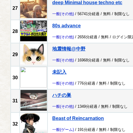
deep Minimal house techno etc
27
一般
(その他)
/ 56741分経過 /
無料
/
制限なし
80s advance
28
一般
(その他)
/ 2656分経過 /
無料
/
ログイン限
地震情報@中野
29
一般
(その他)
/ 16968分経過 /
無料
/
制限なし
未記入
30
一般
(その他)
/ 776分経過 /
無料
/
制限なし
ハチの巣
31
一般
(その他)
/ 1349分経過 /
無料
/
制限なし
Beast of Reincarnation
32
一般
(ゲーム)
/ 191分経過 /
無料
/
制限なし