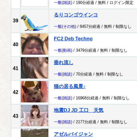
一般
(雑談)
/ 190分経過 /
無料
/
ログイン限定
るりコンゴウインコ
39
一般
(その他)
/ 8457分経過 /
無料
/
制限なし
FC2 Deb Techno
40
一般
(動画)
/ 3479分経過 /
無料
/
制限なし
垂れ流し
41
一般
(雑談)
/ 70分経過 /
無料
/
制限なし
猫の居る風景♪
42
一般
(雑談)
/ 16968分経過 /
無料
/
制限なし
地震DJ JD 工口 天気
43
一般
(雑談)
/ 2177分経過 /
無料
/
制限なし
アゼルバイジャン