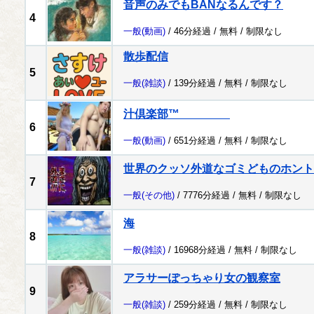
音声のみでもBANなるんです？
4
一般
(動画)
/ 46分経過 /
無料
/
制限なし
散歩配信
5
一般
(雑談)
/ 139分経過 /
無料
/
制限なし
汁倶楽部™
6
一般
(動画)
/ 651分経過 /
無料
/
制限なし
世界のクッソ外道なゴミどものホント
7
一般
(その他)
/ 7776分経過 /
無料
/
制限なし
海
8
一般
(雑談)
/ 16968分経過 /
無料
/
制限なし
アラサーぽっちゃり女の観察室
9
一般
(雑談)
/ 259分経過 /
無料
/
制限なし