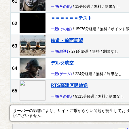
61
一般
(その他)
/ 13分経過 /
無料
/
制限なし
＝＝＝＝＝＝テスト
62
一般
(その他)
/ 15976分経過 /
無料
/
ポイント
鉄道・前面展望
63
一般
(雑談)
/ 271分経過 /
無料
/
制限なし
デルタ航空
64
一般
(ゲーム)
/ 224分経過 /
無料
/
制限なし
RTS高津区民放送
65
一般
(その他)
/ 9313分経過 /
無料
/
制限なし
サーバーの影響により、サイトに繋がらない問題が発生してお
訳ございません。