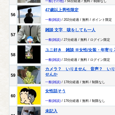
一般
(その他)
/ 56分経過 /
無料
/
制限なし
47歳以上男性限定
56
一般
(雑談)
/ 202分経過 /
無料
/
ポイント限定
雑談 文字 咳をしても一人
57
一般
(雑談)
/ 27分経過 /
無料
/
ログイン限定
ユニ好き 雑談 ※女性/女装・年寄り 
58
一般
(雑談)
/ 33分経過 /
無料
/
ログイン限定
カメラ？ いりません 音声？ いり
せんか
59
一般
(雑談)
/ 178分経過 /
無料
/
制限なし
女性話そう
60
一般
(雑談)
/ 176分経過 /
無料
/
制限なし
未記入