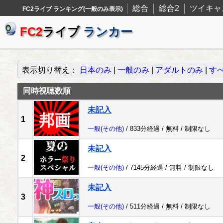
総合
総合2
ツイキャ
FC2ライブ ランキング(一般のみ表示)
FC2
ライブ
ランカー
表示切り替え：
日本のみ
|
一般のみ
|
アダルトのみ
|
す
同時視聴数順
未記入
1
一般
(その他)
/ 833分経過 /
無料
/
制限なし
未記入
2
一般
(その他)
/ 7145分経過 /
無料
/
制限なし
未記入
3
一般
(その他)
/ 511分経過 /
無料
/
制限なし