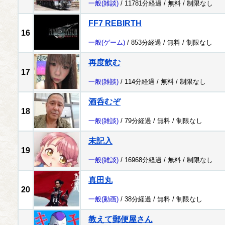
一般
(雑談)
/ 11781分経過 /
無料
/
制限なし
FF7 REBIRTH
16
一般
(ゲーム)
/ 853分経過 /
無料
/
制限なし
再度飲む
17
一般
(雑談)
/ 114分経過 /
無料
/
制限なし
酒呑むぞ
18
一般
(雑談)
/ 79分経過 /
無料
/
制限なし
未記入
19
一般
(雑談)
/ 16968分経過 /
無料
/
制限なし
真田丸
20
一般
(動画)
/ 38分経過 /
無料
/
制限なし
教えて郵便屋さん