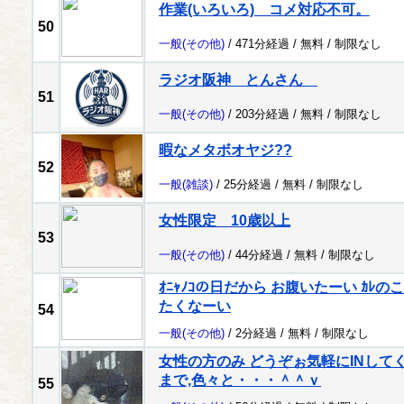
作業(いろいろ) コメ対応不可。
50
一般
(その他)
/ 471分経過 /
無料
/
制限なし
ラジオ阪神 とんさん
51
一般
(その他)
/ 203分経過 /
無料
/
制限なし
暇なメタボオヤジ??
52
一般
(雑談)
/ 25分経過 /
無料
/
制限なし
女性限定 10歳以上
53
一般
(その他)
/ 44分経過 /
無料
/
制限なし
ｵﾆｬﾉｺの日だから お腹いたーい ｶ
たくなーい
54
一般
(その他)
/ 2分経過 /
無料
/
制限なし
女性の方のみ どうぞぉ気軽にINしてください
まで,色々と・・・＾＾ｖ
55