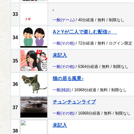
.
33
一般
(ゲーム)
/ 40分経過 /
無料
/
制限なし
AとYが二人で楽しむ配信♬
34
一般
(その他)
/ 72分経過 /
無料
/
ログイン限定
未記入
35
一般
(その他)
/ 6364分経過 /
無料
/
制限なし
猫の居る風景♪
36
一般
(雑談)
/ 16968分経過 /
無料
/
制限なし
チュンチュンライブ
37
一般
(その他)
/ 16968分経過 /
無料
/
制限なし
未記入
38