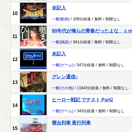
未記入
10
一般
(動画)
/ 209分経過 /
無料
/
制限なし
90年代が俺らの青春だったよな ｃ
11
一般
(雑談)
/ 941分経過 /
無料
/
制限なし
未記入
12
一般
(ゲーム)
/ 547分経過 /
無料
/
制限なし
グレン通信♪
13
一般
(その他)
/ 11843分経過 /
無料
/
制限なし
ヒーロー戦記 でテスト Part2
14
一般
(ゲーム)
/ 343分経過 /
無料
/
制限なし
寝台列車 夜行列車
15