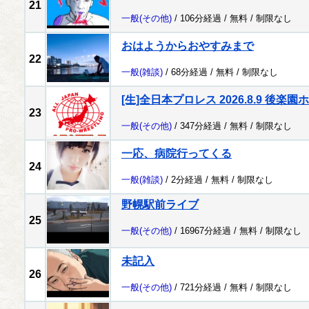
21
一般
(その他)
/ 106分経過 /
無料
/
制限なし
おはようからおやすみまで
22
一般
(雑談)
/ 68分経過 /
無料
/
制限なし
[生]全日本プロレス 2026.8.9 後楽園
23
一般
(その他)
/ 347分経過 /
無料
/
制限なし
一応、病院行ってくる
24
一般
(雑談)
/ 2分経過 /
無料
/
制限なし
野幌駅前ライブ
25
一般
(その他)
/ 16967分経過 /
無料
/
制限なし
未記入
26
一般
(その他)
/ 721分経過 /
無料
/
制限なし