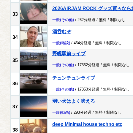
2026AIRJAM ROCK グッズ買ぅ
33
一般
(その他)
/ 262分経過 /
無料
/
制限なし
酒呑むぞ
34
一般
(雑談)
/ 464分経過 /
無料
/
制限なし
野幌駅前ライブ
35
一般
(その他)
/ 17352分経過 /
無料
/
制限なし
チュンチュンライブ
36
一般
(その他)
/ 17353分経過 /
無料
/
制限なし
弱い犬はよく吠える
37
一般
(動画)
/ 293分経過 /
無料
/
制限なし
deep Minimal house techno etc
38