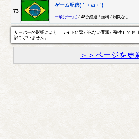
ゲーム配信(｀・ω・´)
73
一般
(ゲーム)
/ 48分経過 /
無料
/
制限なし
サーバーの影響により、サイトに繋がらない問題が発生してお
訳ございません。
＞＞ページを更