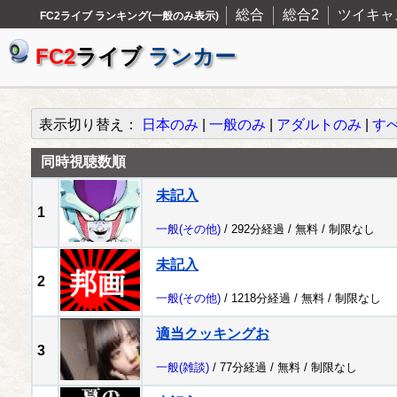
総合
総合2
ツイキャ
FC2ライブ ランキング(一般のみ表示)
FC2
ライブ
ランカー
表示切り替え：
日本のみ
|
一般のみ
|
アダルトのみ
|
す
同時視聴数順
未記入
1
一般
(その他)
/ 292分経過 /
無料
/
制限なし
未記入
2
一般
(その他)
/ 1218分経過 /
無料
/
制限なし
適当クッキングお
3
一般
(雑談)
/ 77分経過 /
無料
/
制限なし