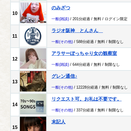
のみざつ
10
一般
(雑談)
/ 201分経過 /
無料
/
ログイン限定
ラジオ阪神 とんさん
11
一般
(その他)
/ 588分経過 /
無料
/
制限なし
アラサーぽっちゃり女の観察室
12
一般
(雑談)
/ 644分経過 /
無料
/
制限なし
グレン通信♪
13
一般
(その他)
/ 12228分経過 /
無料
/
制限なし
リクエスト可。お礼は不要です。
14
一般
(その他)
/ 337分経過 /
無料
/
制限なし
末記人
15