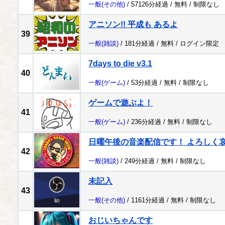
一般
(その他)
/ 57126分経過 /
無料
/
制限なし
アニソン!! 平成も あるよ
39
一般
(雑談)
/ 181分経過 /
無料
/
ログイン限定
7days to die v3.1
40
一般
(ゲーム)
/ 53分経過 /
無料
/
制限なし
ゲームで遊ぶよ！
41
一般
(ゲーム)
/ 236分経過 /
無料
/
制限なし
日曜午後の音楽配信です！ よろしく哀愁 
42
一般
(雑談)
/ 249分経過 /
無料
/
制限なし
未記入
43
一般
(その他)
/ 1161分経過 /
無料
/
制限なし
おじいちゃんです