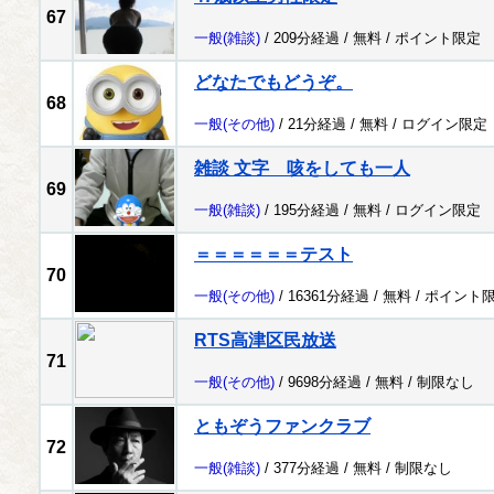
67
一般
(雑談)
/ 209分経過 /
無料
/
ポイント限定
どなたでもどうぞ。
68
一般
(その他)
/ 21分経過 /
無料
/
ログイン限定
雑談 文字 咳をしても一人
69
一般
(雑談)
/ 195分経過 /
無料
/
ログイン限定
＝＝＝＝＝＝テスト
70
一般
(その他)
/ 16361分経過 /
無料
/
ポイント
RTS高津区民放送
71
一般
(その他)
/ 9698分経過 /
無料
/
制限なし
ともぞうファンクラブ
72
一般
(雑談)
/ 377分経過 /
無料
/
制限なし