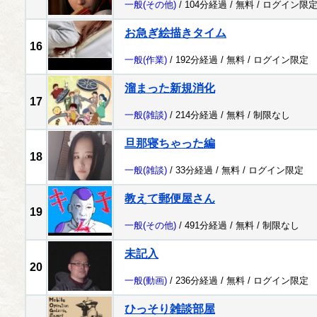
一般
(その他)
/ 104分経過 /
無料
/
ログイン限
お急ぎ絵描きタイム
16
一般
(作業)
/ 192分経過 /
無料
/
ログイン限定
溜まった新規消化
17
一般
(雑談)
/ 214分経過 /
無料
/
制限なし
旦那寝ちゃった編
18
一般
(雑談)
/ 33分経過 /
無料
/
ログイン限定
教えて郵便屋さん
19
一般
(その他)
/ 491分経過 /
無料
/
制限なし
未記入
20
一般
(動画)
/ 236分経過 /
無料
/
ログイン限定
ひっそり雑談部屋