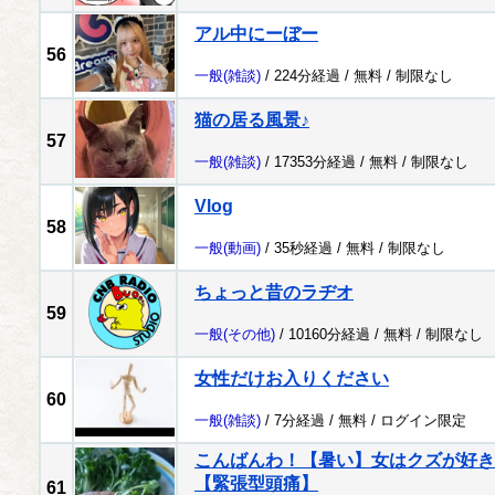
アル中にーぼー
56
一般
(雑談)
/ 224分経過 /
無料
/
制限なし
猫の居る風景♪
57
一般
(雑談)
/ 17353分経過 /
無料
/
制限なし
Vlog
58
一般
(動画)
/ 35秒経過 /
無料
/
制限なし
ちょっと昔のラヂオ
59
一般
(その他)
/ 10160分経過 /
無料
/
制限なし
女性だけお入りください
60
一般
(雑談)
/ 7分経過 /
無料
/
ログイン限定
こんばんわ！【暑い】女はクズが好き
【緊張型頭痛】
61