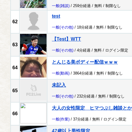
一般
(雑談)
/ 259分経過 /
無料
/
制限なし
test
62
一般
(その他)
/ 18分経過 /
無料
/
制限なし
【Test】WTT
63
一般
(その他)
/ 4分経過 /
無料
/
ログイン限定
とんじる美ボディー配信ｗｗｗ
64
一般
(動画)
/ 3864分経過 /
無料
/
制限なし
未記入
65
一般
(その他)
/ 232分経過 /
無料
/
制限なし
大人の女性限定 ヒマつぶし雑談とか
66
一般
(作業)
/ 37分経過 /
無料
/
ログイン限定
47歳以上男性限定