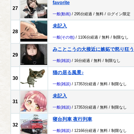
favorite
27
一般
(動画)
/ 295分経過 /
無料
/
ログイン限定
未記入
28
一般
(その他)
/ 1106分経過 /
無料
/
制限なし
みことこうの大接近に嫉妬で怒り狂う
29
一般
(雑談)
/ 16分経過 /
無料
/
制限なし
猫の居る風景♪
30
一般
(雑談)
/ 17353分経過 /
無料
/
制限なし
未記入
31
一般
(雑談)
/ 17353分経過 /
無料
/
制限なし
寝台列車 夜行列車
32
一般
(雑談)
/ 12166分経過 /
無料
/
制限なし