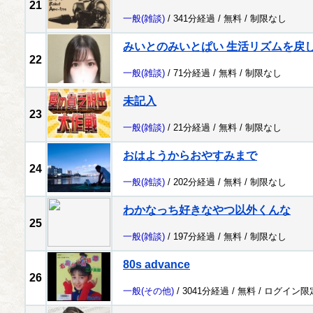
21
一般
(雑談)
/ 341分経過 /
無料
/
制限なし
みいとのみいとぱい 生活リズムを戻
22
一般
(雑談)
/ 71分経過 /
無料
/
制限なし
未記入
23
一般
(雑談)
/ 21分経過 /
無料
/
制限なし
おはようからおやすみまで
24
一般
(雑談)
/ 202分経過 /
無料
/
制限なし
わかなっち好きなやつ以外くんな
25
一般
(雑談)
/ 197分経過 /
無料
/
制限なし
80s advance
26
一般
(その他)
/ 3041分経過 /
無料
/
ログイン限