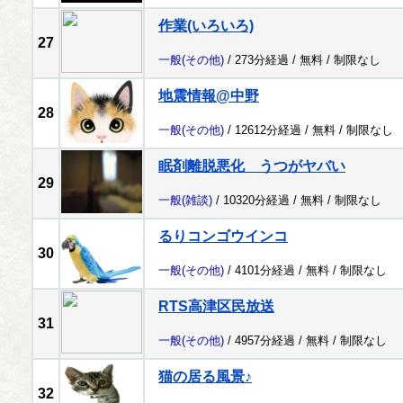
作業(いろいろ)
27
一般
(その他)
/ 273分経過 /
無料
/
制限なし
地震情報@中野
28
一般
(その他)
/ 12612分経過 /
無料
/
制限なし
眠剤離脱悪化 うつがヤバい
29
一般
(雑談)
/ 10320分経過 /
無料
/
制限なし
るりコンゴウインコ
30
一般
(その他)
/ 4101分経過 /
無料
/
制限なし
RTS高津区民放送
31
一般
(その他)
/ 4957分経過 /
無料
/
制限なし
猫の居る風景♪
32