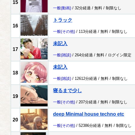
15
一般
(動画)
/ 32分経過 /
無料
/
制限なし
トラック
16
一般
(その他)
/ 113分経過 /
無料
/
制限なし
未記入
17
一般
(雑談)
/ 264分経過 /
無料
/
ログイン限定
未記入
18
一般
(雑談)
/ 12612分経過 /
無料
/
制限なし
寝るまで少し
19
一般
(その他)
/ 207分経過 /
無料
/
制限なし
deep Minimal house techno etc
20
一般
(その他)
/ 52386分経過 /
無料
/
制限なし