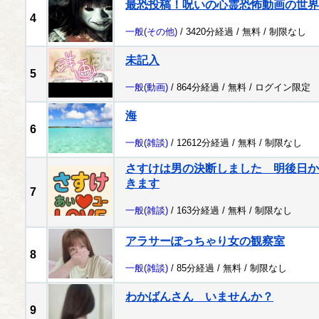
最恐投稿！呪いの心霊恐怖動画の世界
4
一般
(その他)
/ 3420分経過 /
無料
/
制限なし
未記入
5
一般
(動画)
/ 864分経過 /
無料
/
ログイン限定
海
6
一般
(雑談)
/ 12612分経過 /
無料
/
制限なし
さすけは男の決断しました 明後日か
きます
7
一般
(雑談)
/ 163分経過 /
無料
/
制限なし
アラサーぽっちゃり女の観察室
8
一般
(雑談)
/ 85分経過 /
無料
/
制限なし
わかばんさん いませんか？
9