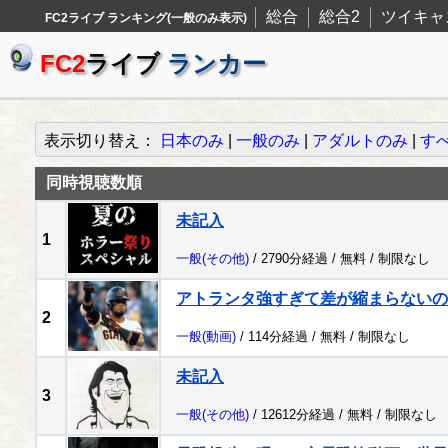
総合
総合2
ツイキャ
FC2ライブ ランキング(一般のみ表示)
FC2
ライブ
ランカー
表示切り替え：
日本のみ
|
一般のみ
|
アダルトのみ
|
す
同時視聴数順
未記入
1
一般
(その他)
/ 2790分経過 /
無料
/
制限なし
アトランタ強すぎて差が縮まらないの
2
一般
(動画)
/ 114分経過 /
無料
/
制限なし
未記入
3
一般
(その他)
/ 12612分経過 /
無料
/
制限なし