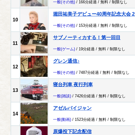
一般
(その他)
/ 166分経過 /
無料
/
制限なし
堀田祐美子デビュー40周年記念大会 202
10
一般
(その他)
/ 153分経過 /
無料
/
制限なし
サブノーティカする！第一回目
11
一般
(ゲーム)
/ 19分経過 /
無料
/
制限なし
グレン通信♪
12
一般
(その他)
/ 7487分経過 /
無料
/
制限なし
寝台列車 夜行列車
13
一般
(雑談)
/ 7426分経過 /
無料
/
制限なし
アゼルバイジャン
14
一般
(動画)
/ 1523分経過 /
無料
/
制限なし
原爆投下記念配信