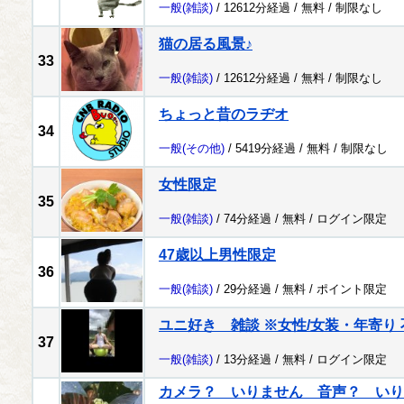
一般
(雑談)
/ 12612分経過 /
無料
/
制限なし
猫の居る風景♪
33
一般
(雑談)
/ 12612分経過 /
無料
/
制限なし
ちょっと昔のラヂオ
34
一般
(その他)
/ 5419分経過 /
無料
/
制限なし
女性限定
35
一般
(雑談)
/ 74分経過 /
無料
/
ログイン限定
47歳以上男性限定
36
一般
(雑談)
/ 29分経過 /
無料
/
ポイント限定
ユニ好き 雑談 ※女性/女装・年寄り 
37
一般
(雑談)
/ 13分経過 /
無料
/
ログイン限定
カメラ？ いりません 音声？ いり