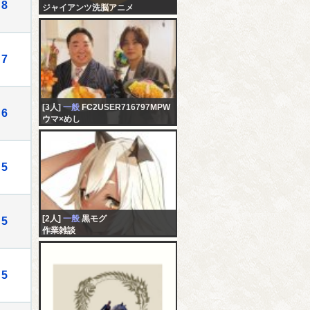
8
ジャイアンツ洗脳アニメ
7
[3人]
一般
FC2USER716797MPW
6
ウマ×めし
5
[2人]
一般
黒モグ
5
作業雑談
5