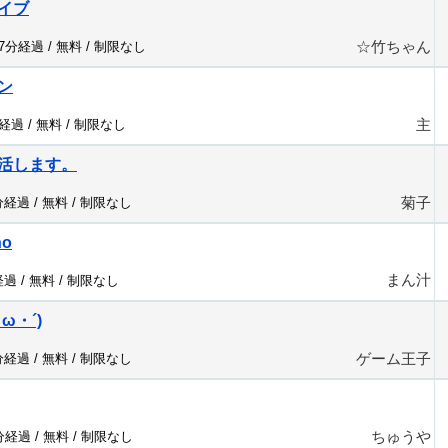
イブ
☆竹ちゃん
17分経過 /
無料
/
制限なし
ン
主
分経過 /
無料
/
制限なし
活します。
菊子
分経過 /
無料
/
制限なし
no
まん汁
経過 /
無料
/
制限なし
ω・´)
ゲーム王子
分経過 /
無料
/
制限なし
ちゅうや
7分経過 /
無料
/
制限なし