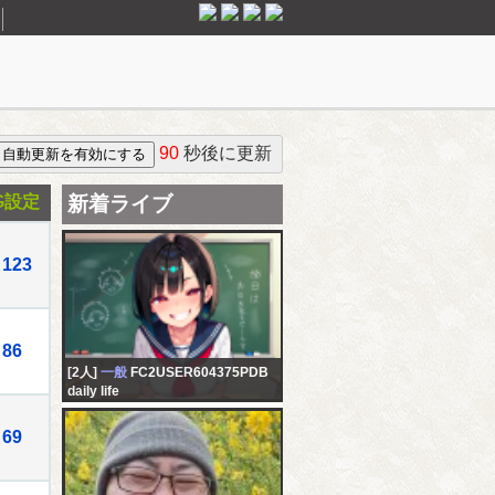
90
秒後に更新
G設定
新着ライブ
123
86
[2人]
一般
FC2USER604375PDB
daily life
69