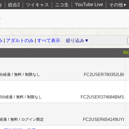
YouTube Live
合
総合2
ツイキャス
ニコ生
その他
▼
み
|
アダルトのみ
|
すべて表示
絞り込み▼
N
FC2USER780352LBI
4分経過 /
無料
/
制限なし
FC2USER374684BMS
16分経過 /
無料
/
制限なし
FC2USER654149UYI
分経過 /
無料
/
ログイン限定