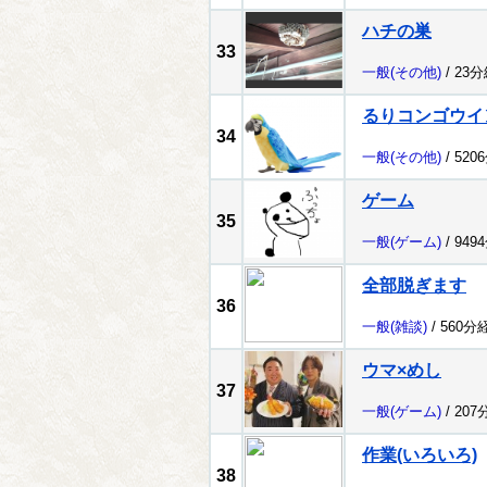
ハチの巣
33
一般
(その他)
/ 23
るりコンゴウイ
34
一般
(その他)
/ 520
ゲーム
35
一般
(ゲーム)
/ 949
全部脱ぎます
36
一般
(雑談)
/ 560分
ウマ×めし
37
一般
(ゲーム)
/ 207
作業(いろいろ)
38