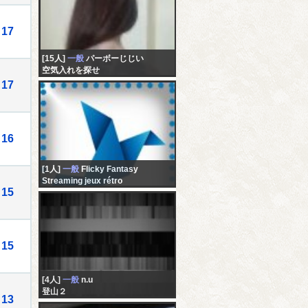
17
[15人]
一般
パーボーじじい
空気入れを探せ
17
16
[1人]
一般
Flicky Fantasy
Streaming jeux rétro
15
15
[4人]
一般
n.u
登山２
13