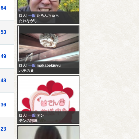
64
[1人]
一般
たろんちゅら
たれながし
53
49
[3人]
一般
makabekiuyu
ハチの巣
48
36
[2人]
一般
テン
テンの部屋
23