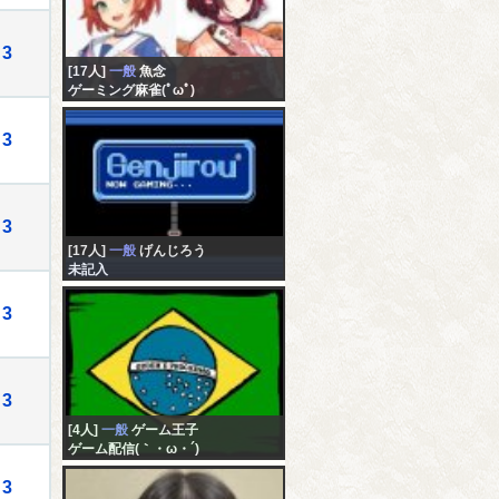
3
[17人]
一般
魚念
ゲーミング麻雀(ﾟωﾟ)
3
3
[17人]
一般
げんじろう
未記入
3
3
[4人]
一般
ゲーム王子
ゲーム配信(｀・ω・´)
3