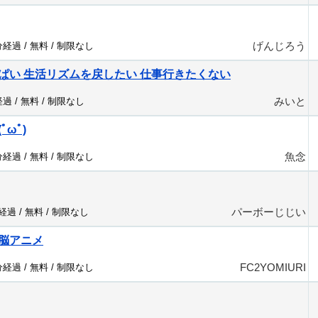
げんじろう
分経過 /
無料
/
制限なし
ぱい 生活リズムを戻したい 仕事行きたくない
みいと
経過 /
無料
/
制限なし
ωﾟ)
魚念
分経過 /
無料
/
制限なし
パーボーじじい
分経過 /
無料
/
制限なし
脳アニメ
FC2YOMIURI
分経過 /
無料
/
制限なし