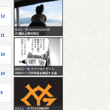
12
[1人]
一般
yyyyyyyyyy12
47歳以上男性限定
11
10
[10人]
一般
ファーストデイト
10
VHSテープ20年説を検証する会
9
[15人]
一般
FC2YOMIURI