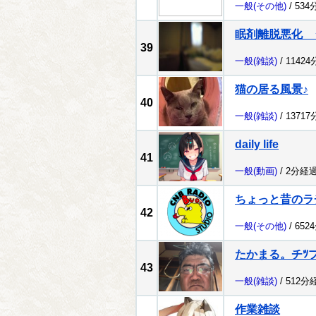
一般
(その他)
/ 534
眠剤離脱悪化 
39
一般
(雑談)
/ 1142
猫の居る風景♪
40
一般
(雑談)
/ 1371
daily life
41
一般
(動画)
/ 2分経過
ちょっと昔のラ
42
一般
(その他)
/ 652
たかまる。チﾂ
43
一般
(雑談)
/ 512分
作業雑談