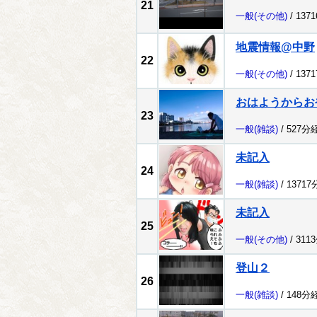
21
一般
(その他)
/ 137
地震情報@中野
22
一般
(その他)
/ 137
おはようからお
23
一般
(雑談)
/ 527分
未記入
24
一般
(雑談)
/ 1371
未記入
25
一般
(その他)
/ 311
登山２
26
一般
(雑談)
/ 148分