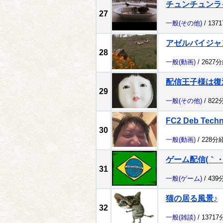
チュンチュンラ
27
一般
(その他)
/ 137
アゼルバイジャ
28
一般
(動画)
/ 2627
配信王子様は復
29
一般
(その他)
/ 822
FC2 Deb Tech
30
一般
(動画)
/ 228分
ゲーム配信(｀・
31
一般
(ゲーム)
/ 439
猫の居る風景♪
32
一般
(雑談)
/ 1371