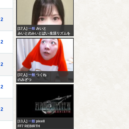
2
[17人]
一般
みいと
みいとのみいとぱい 生活リズムを
戻したい 仕事行きたくない
2
2
[37人]
一般
つくね
のみざつ
2
2
[13人]
一般
pixell
FF7 REBIRTH