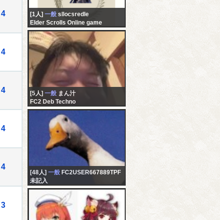
4
[1人]
一般
sllocsredle
Elder Scrolls Online game
4
4
[5人]
一般
まん汁
FC2 Deb Techno
4
4
[48人]
一般
FC2USER667889TPF
未記入
3