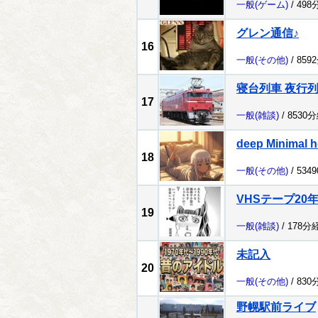
一般
(ゲーム)
/ 498
グレン通信♪
16
一般
(その他)
/ 859
寝台列車 夜行
17
一般
(雑談)
/ 8530
deep Minimal h
18
一般
(その他)
/ 534
VHSテープ20
19
一般
(雑談)
/ 178分
未記入
20
一般
(その他)
/ 830
野幌駅前ライブ