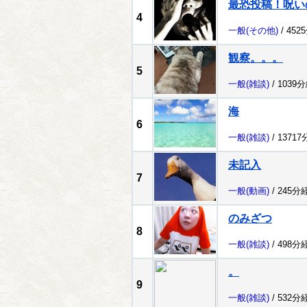
最恐投稿！呪い
4
一般
(その他)
/ 452
観察。。。
5
一般
(雑談)
/ 1039
海
6
一般
(雑談)
/ 1371
未記入
7
一般
(動画)
/ 245分
のみざつ
8
一般
(雑談)
/ 498分
。
9
一般
(雑談)
/ 532分