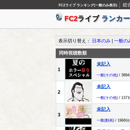
総
FC2ライブ ランキング(一般のみ表示)
FC2
ライブ
ランカー
表示切り替え：
日本のみ
|
一般の
同時視聴数順
未記入
1
一般
(その他)
/ 389
未記入
2
一般
(その他)
/ 137
未記入
3
一般
(動画)
/ 1968