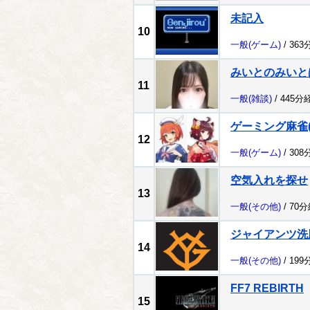
未記入
10
一般
(ゲーム)
/ 363
みいとのみいと
11
一般
(雑談)
/ 445分
ゲーミング麻雀(ﾟ
12
一般
(ゲーム)
/ 308
空気入れを探せ
13
一般
(その他)
/ 70
ジャイアンツ洗
14
一般
(その他)
/ 199
FF7 REBIRTH
15