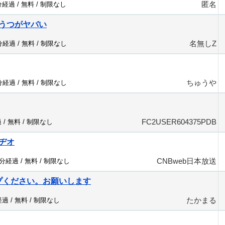
匿名
分経過 /
無料
/
制限なし
うつがヤバい
名無しZ
4分経過 /
無料
/
制限なし
ちゅうや
7分経過 /
無料
/
制限なし
FC2USER604375PDB
 /
無料
/
制限なし
ヂオ
CNBweb日本放送
4分経過 /
無料
/
制限なし
プください。お願いします
たかまる
経過 /
無料
/
制限なし