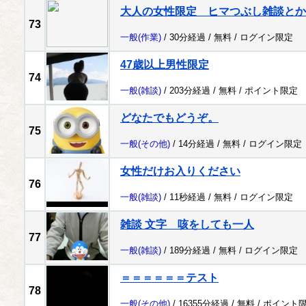
大人の女性限定 ヒマつぶし雑談とか
73
一般
(作業)
/ 30分経過 /
無料
/
ログイン限定
47歳以上男性限定
74
一般
(雑談)
/ 203分経過 /
無料
/
ポイント限定
どなたでもどうぞ。
75
一般
(その他)
/ 14分経過 /
無料
/
ログイン限定
女性だけお入りください
76
一般
(雑談)
/ 11秒経過 /
無料
/
ログイン限定
雑談 文字 咳をしても一人
77
一般
(雑談)
/ 189分経過 /
無料
/
ログイン限定
＝＝＝＝＝＝テスト
78
一般
(その他)
/ 16355分経過 /
無料
/
ポイント