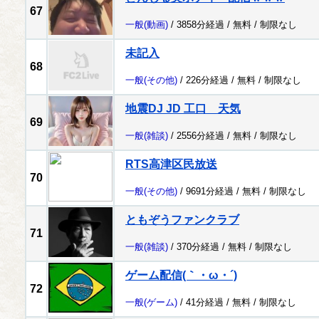
67
一般
(動画)
/ 3858分経過 /
無料
/
制限なし
未記入
68
一般
(その他)
/ 226分経過 /
無料
/
制限なし
地震DJ JD 工口 天気
69
一般
(雑談)
/ 2556分経過 /
無料
/
制限なし
RTS高津区民放送
70
一般
(その他)
/ 9691分経過 /
無料
/
制限なし
ともぞうファンクラブ
71
一般
(雑談)
/ 370分経過 /
無料
/
制限なし
ゲーム配信(｀・ω・´)
72
一般
(ゲーム)
/ 41分経過 /
無料
/
制限なし