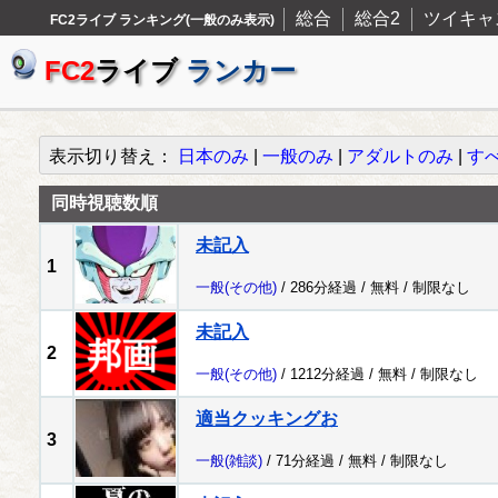
総合
総合2
ツイキャ
FC2ライブ ランキング(一般のみ表示)
FC2
ライブ
ランカー
表示切り替え：
日本のみ
|
一般のみ
|
アダルトのみ
|
す
同時視聴数順
未記入
1
一般
(その他)
/ 286分経過 /
無料
/
制限なし
未記入
2
一般
(その他)
/ 1212分経過 /
無料
/
制限なし
適当クッキングお
3
一般
(雑談)
/ 71分経過 /
無料
/
制限なし