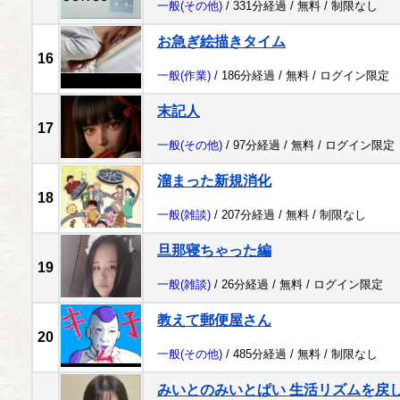
一般
(その他)
/ 331分経過 /
無料
/
制限なし
お急ぎ絵描きタイム
16
一般
(作業)
/ 186分経過 /
無料
/
ログイン限定
末記人
17
一般
(その他)
/ 97分経過 /
無料
/
ログイン限定
溜まった新規消化
18
一般
(雑談)
/ 207分経過 /
無料
/
制限なし
旦那寝ちゃった編
19
一般
(雑談)
/ 26分経過 /
無料
/
ログイン限定
教えて郵便屋さん
20
一般
(その他)
/ 485分経過 /
無料
/
制限なし
みいとのみいとぱい 生活リズムを戻