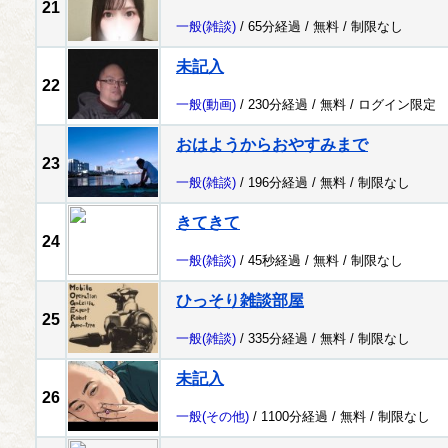
21
一般
(雑談)
/ 65分経過 /
無料
/
制限なし
未記入
22
一般
(動画)
/ 230分経過 /
無料
/
ログイン限定
おはようからおやすみまで
23
一般
(雑談)
/ 196分経過 /
無料
/
制限なし
きてきて
24
一般
(雑談)
/ 45秒経過 /
無料
/
制限なし
ひっそり雑談部屋
25
一般
(雑談)
/ 335分経過 /
無料
/
制限なし
未記入
26
一般
(その他)
/ 1100分経過 /
無料
/
制限なし