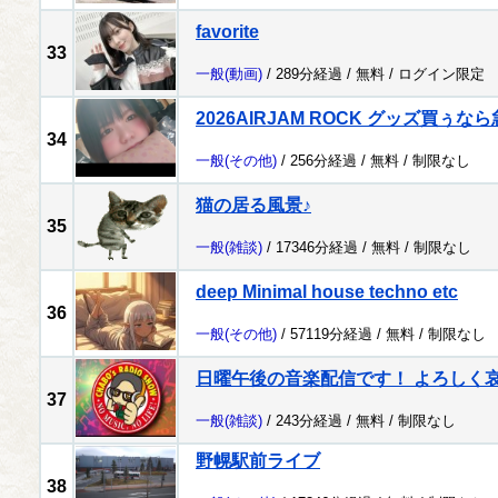
favorite
33
一般
(動画)
/ 289分経過 /
無料
/
ログイン限定
2026AIRJAM ROCK グッズ買ぅ
34
一般
(その他)
/ 256分経過 /
無料
/
制限なし
猫の居る風景♪
35
一般
(雑談)
/ 17346分経過 /
無料
/
制限なし
deep Minimal house techno etc
36
一般
(その他)
/ 57119分経過 /
無料
/
制限なし
日曜午後の音楽配信です！ よろしく哀愁 
37
一般
(雑談)
/ 243分経過 /
無料
/
制限なし
野幌駅前ライブ
38