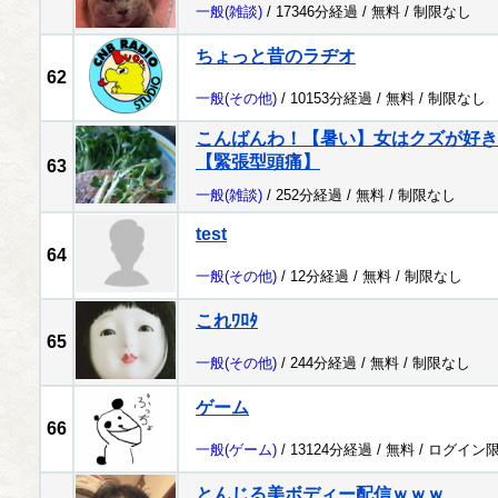
一般
(雑談)
/ 17346分経過 /
無料
/
制限なし
ちょっと昔のラヂオ
62
一般
(その他)
/ 10153分経過 /
無料
/
制限なし
こんばんわ！【暑い】女はクズが好き
【緊張型頭痛】
63
一般
(雑談)
/ 252分経過 /
無料
/
制限なし
test
64
一般
(その他)
/ 12分経過 /
無料
/
制限なし
これﾜﾛﾀ
65
一般
(その他)
/ 244分経過 /
無料
/
制限なし
ゲーム
66
一般
(ゲーム)
/ 13124分経過 /
無料
/
ログイン
とんじる美ボディー配信ｗｗｗ