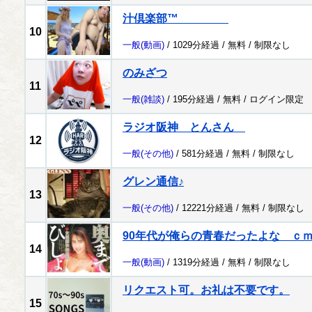
汁倶楽部™
10
一般
(動画)
/ 1029分経過 /
無料
/
制限なし
のみざつ
11
一般
(雑談)
/ 195分経過 /
無料
/
ログイン限定
ラジオ阪神 とんさん
12
一般
(その他)
/ 581分経過 /
無料
/
制限なし
グレン通信♪
13
一般
(その他)
/ 12221分経過 /
無料
/
制限なし
90年代が俺らの青春だったよな ｃ
14
一般
(動画)
/ 1319分経過 /
無料
/
制限なし
リクエスト可。お礼は不要です。
15