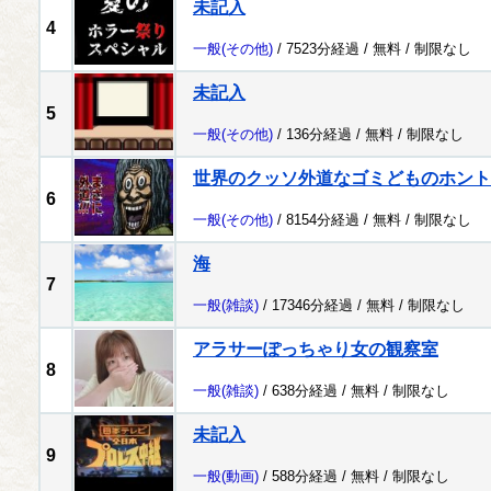
未記入
4
一般
(その他)
/ 7523分経過 /
無料
/
制限なし
未記入
5
一般
(その他)
/ 136分経過 /
無料
/
制限なし
世界のクッソ外道なゴミどものホント
6
一般
(その他)
/ 8154分経過 /
無料
/
制限なし
海
7
一般
(雑談)
/ 17346分経過 /
無料
/
制限なし
アラサーぽっちゃり女の観察室
8
一般
(雑談)
/ 638分経過 /
無料
/
制限なし
未記入
9
一般
(動画)
/ 588分経過 /
無料
/
制限なし