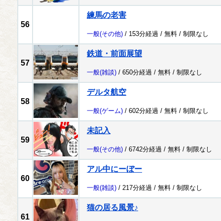
練馬の老害
56
一般
(その他)
/ 153分経過 /
無料
/
制限なし
鉄道・前面展望
57
一般
(雑談)
/ 650分経過 /
無料
/
制限なし
デルタ航空
58
一般
(ゲーム)
/ 602分経過 /
無料
/
制限なし
未記入
59
一般
(その他)
/ 6742分経過 /
無料
/
制限なし
アル中にーぼー
60
一般
(雑談)
/ 217分経過 /
無料
/
制限なし
猫の居る風景♪
61