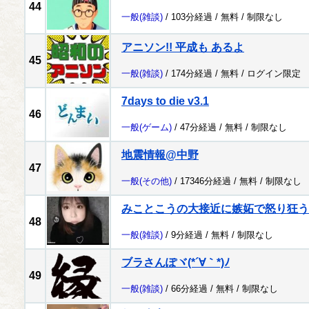
44
一般
(雑談)
/ 103分経過 /
無料
/
制限なし
アニソン!! 平成も あるよ
45
一般
(雑談)
/ 174分経過 /
無料
/
ログイン限定
7days to die v3.1
46
一般
(ゲーム)
/ 47分経過 /
無料
/
制限なし
地震情報@中野
47
一般
(その他)
/ 17346分経過 /
無料
/
制限なし
みことこうの大接近に嫉妬で怒り狂う
48
一般
(雑談)
/ 9分経過 /
無料
/
制限なし
ブラさんぽヾ(*´∀｀*)ﾉ
49
一般
(雑談)
/ 66分経過 /
無料
/
制限なし