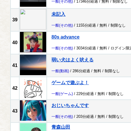
一般
(その他)
/ 17346分経過 /
無料
/
制限なし
未記入
39
一般
(その他)
/ 1155分経過 /
無料
/
制限なし
80s advance
40
一般
(その他)
/ 3034分経過 /
無料
/
ログイン限
弱い犬はよく吠える
41
一般
(動画)
/ 286分経過 /
無料
/
制限なし
ゲームで遊ぶよ！
42
一般
(ゲーム)
/ 229分経過 /
無料
/
制限なし
おじいちゃんです
43
一般
(その他)
/ 203分経過 /
無料
/
制限なし
青森山田